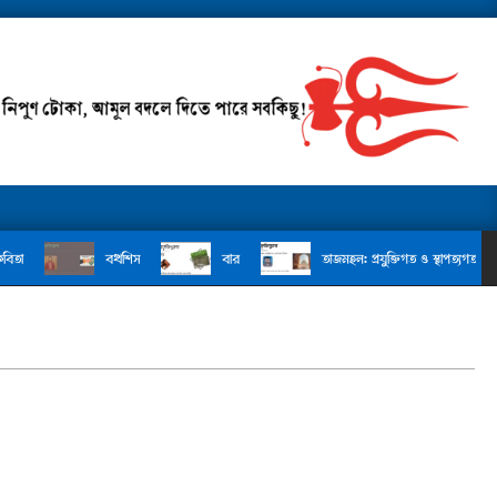
তা
বখশিস
বার
তাজমহল: প্রযুক্তিগত ও স্থাপত্যগত বিস্ময়