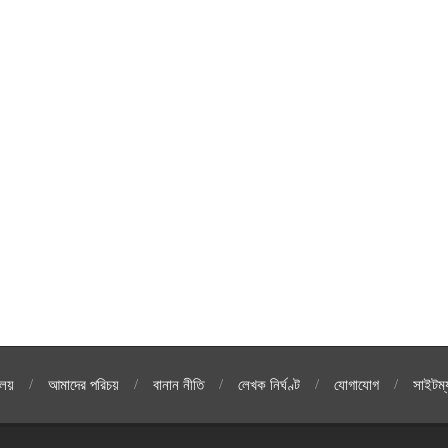
লয়
আমাদের পরিচয়
বানান নীতি
লেখক নির্ঘণ্ট
যোগাযোগ
সাইটম্