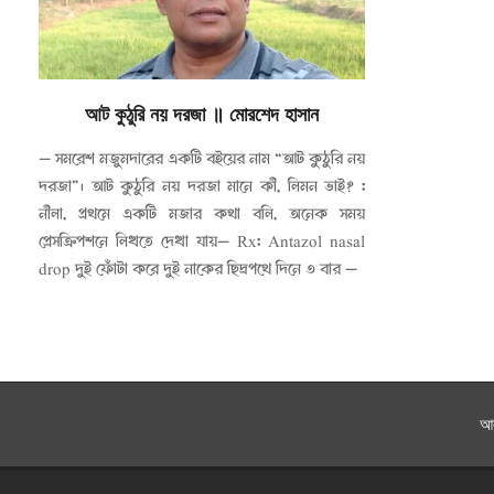
আট কুঠুরি নয় দরজা
॥
মোরশেদ হাসান
২০১৫-০৩-২৪
— সমরেশ মজুমদারের একটি বইয়ের নাম “আট কুঠুরি নয়
দরজা”। আট কুঠুরি নয় দরজা মানে কী, লিমন ভাই? :
নীলা, প্রথমে একটি মজার কথা বলি, অনেক সময়
প্রেসক্রিপশনে লিখতে দেখা যায়— Rx: Antazol nasal
drop দুই ফোঁটা করে দুই নাকের ছিদ্রপথে দিনে ৩ বার —
আ