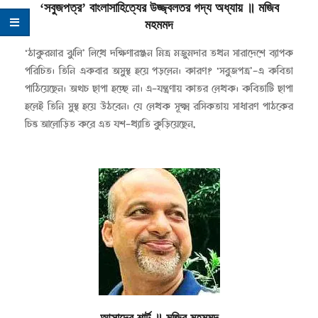
‘সবুজপত্র’ বাংলাসাহিত্যের উজ্জ্বলতর গদ্য অধ্যায়
॥
মজিব
মহমমদ
২০২০-০৫-২২
‘ঠাকুরমার ঝুলি’ লিখে দক্ষিণারঞ্জন মিত্র মজুমদার তখন সারাদেশে ব্যাপক
পরিচিত। তিনি একবার অসুস্থ হয়ে পড়লেন। কারণ? ‘সবুজপত্র’-এ কবিতা
পাঠিয়েছেন। অথচ ছাপা হচ্ছে না। এ-যন্ত্রণায় কাতর লেখক। কবিতাটি ছাপা
হলেই তিনি সুস্থ হয়ে উঠবেন। যে লেখক সূক্ষ্ম রসিকতায় সাধারণ পাঠকের
চিত্ত আলোড়িত করে এত যশ-খ্যাতি কুড়িয়েছেন,
আসাদের শার্ট
॥
মজিব মহমমদ