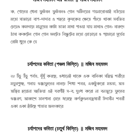
২০১৯-০৪-০৯
ক. গোলের খেলা ফুটবল ফুটবলও গোল শুটিংয়ের গয়নাবোঝাই বউয়ের
মতো সাজানো বাপ-দাদার এ শহরে কৃষকের ক্ষেতে পঁচতে থাকা সবজির
চেয়েও কমদামে মানুষের কাটা তাজা মাথা পাওয়া যায় মাথাও গোল। বারুদে
ঠাসা ককটেল গোল গোল সলটেড বিস্কুটের মতো মোড়ানো ও প্যাচানো সূর্যের
বোটা খুলে কে যে
চর্যাপদের কবিতা (পঞ্চম কিস্তি)
॥
মজিব মহমমদ
২০১৫-১১-১৫
২৮ উঁচু উঁচু পর্বত, ধূঁধূঁ করছে, ওখানেই থাকে এক বালিকা সস্নিগ্ধ শরীরে
ময়ুরপুচ্ছ, গলায় গুঞ্জাফুলের লালচে শিখা শবর, একটুকরো মত্ততা, অত
অস্থির হয়োনা সহজিয়া এই ঘরণীই স-ব, দুঃখ করো না বনজুড়ে ফুলের
গুঞ্জরণ, আকাশে ডালপালা মেলে ধরেছে কর্ণকুণ্ডলবজ্রধারী উদাসীন শবরী
একা একা হাঁটছে পাতার অলংকারে
চর্যাপদের কবিতা (চতুর্থ কিস্তি)
॥
মজিব মহমমদ