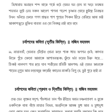
২০১৫-১০-১২
ত্রিধারায় অনাহত শব্দ বাজে গর্জে ওঠে যেমন ঘন মেঘ তা শুনে ভয়ঙ্কর
শয়তান লুটে নেয় সকল আবেগ পাগলা গনেশ তৃষ্ণার ঘোরে ছুটছে নিরন্তর
উফ! গুলিয়ে ফেলে গগণ প্রান্তর পাপ পূণ্যের শিকল ছিঁড়ে বেরিয়ে আসা চাই
আকাশজুড়ে মুক্তির বারতা এর তো বিকল্প নাই রসে রসে
চর্যাপদের কবিতা (তৃতীয় কিস্তি)
॥
মজিব মহমমদ
২০১৫-১০-০৫
১১. মায়াবতী, তোমার ঠোঁটের লোনা জলে পাক খায় অগণন ঢেউ; কাদার
ভাঁজে পুঁতে ফেলো আমাকে আপাতমস্তক; ফুঁসে ওঠা চরের চিহ্ন ধরে…
ঠিকই লালদাগ পার হয়ে যাব শরীরের প্রতিটি আলপথ; এই যেমন জ্ঞানকে
পায়ের নূপুর আর চন্দ্রসমূহ করেছি কানের মাকড়ি রিপু রে, তুই পুড়ে ছাই না
চর্যাপদের কবিতা (প্রথম ও দ্বিতীয় কিস্তি)
॥
মজিব মহমমদ
২০১৫-০৯-১৯
দেহ যেন বৃক্ষের সদৃশ; পাঁচখানা ডাল পাঁচ ইন্দ্রিয় সমান চঞ্চলাপ্রবণ এ বুকে
একদিকে বাসা বাঁধে মায়ার বিভ্রম, অন্যদিকে আসঙ্গ সুখ আর এ সুখদুখ
ভোগ শেষে মৃত্যু কেন অবধারিত আমাদের, অথবা সমাধি রহস্যের কি হতে