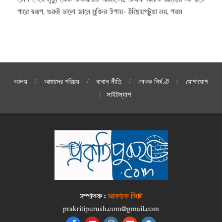
পারে স্বরূপ, গুরুই ভালো জানে মুক্তির উপায়- ইন্দ্রিয়পটুতা নয়, পরম
আলয়
আমাদের পরিচয়
বানান নীতি
লেখক নির্ঘণ্ট
যোগাযোগ
সাইটম্যাপ
সম্পাদক :
আরণ্যক টিটো
prakritipurush.com@gmail.com