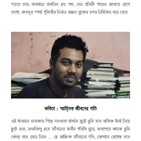
পড়তে চায়; সাবধানে প্রসারিত হয় পথ, যেন প্রতিটি পায়ের আঘাতে মেপে
দেখে, কতদূর স্পর্ধা পৃথিবীর নির্জন আহত বুকের ওপর নির্দ্বিধায় বয়ে যেতে
কবিতা
: আহ্নিক জীবনের গতি
২০২৩-০৫-০১
এই ধাবমান তারকার পিছে যতগুলো প্রার্থনা জুটে তুমি তার অধিক ঈর্ষা নিয়ে
ছুটে এলে, জন্মবিন্দু হতে জীবনের অসীম পরিধি ঘুরে, অবশেষে কাকে তুমি
কেন্দ্র বলে মেনে নিলে … হে আহ্নিক জীবনের গতি, কোথায় রেখেছ তবে