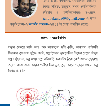
জন্ম: ১৯৯৪, গফরগাঁও, মৈমনসিংহ। আগ্রহের
বিষয়: সাহিত্য, অনুবাদ, দর্শন, ঔপনিবেশিক
ইতিহাস ও উপনিবেশায়ন। ই-মেইল:
tanvirakanda09@gmail.com
। এ যাবৎ
প্রকৃতিপুরুষ-এ
তানভীর আকন্দ
-এর 21 টা লেখা প্রকাশিত হয়েছে।
কবিতা
: অনর্থযাপন
২০২৩-০৫-০১
ঘরের ভেতরে আমি অন্য এক আকাশের ছবি দেখি, জানালার পর্দ্দাগুলি
চিরকাল গোপনতা খুঁজে। জানি, সমুদ্রশৈবাল কোনোদিন নিজের দেহের ভাঁজে
সমুদ্র খুঁজে না, তবু ধ্বসে পড়ে বালিয়াড়ি, চকমকি ঠুকে কেউ আগুন জ্বেলেছে
তবে? কারা আজ জলের গভীরে দিল ডুব, তুলে আনে শঙ্খের গুঞ্জন, তবু
দিগন্ত প্রাসারিত