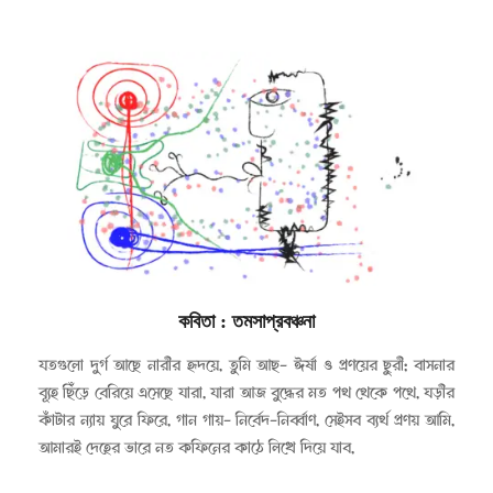
কবিতা
: তমসাপ্রবঞ্চনা
২০২৩-০৫-০১
যতগুলো দুর্গ আছে নারীর হৃদয়ে, তুমি আছ- ঈর্ষা ও প্রণয়ের ছুরী; বাসনার
ব্যূহ ছিঁড়ে বেরিয়ে এসেছে যারা, যারা আজ বুদ্ধের মত পথ থেকে পথে, ঘড়ীর
কাঁটার ন্যায় ঘুরে ফিরে, গান গায়- নির্বেদ-নির্ব্বাণ, সেইসব ব্যর্থ প্রণয় আমি,
আমারই দেহের ভারে নত কফিনের কাঠে লিখে দিয়ে যাব,