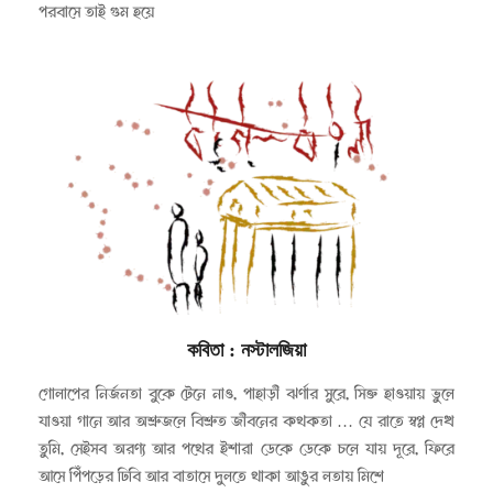
পরবাসে তাই গুম হয়ে
কবিতা
: নস্টালজিয়া
২০২৩-০৫-০১
গোলাপের নির্জনতা বুকে টেনে নাও, পাহাড়ী ঝর্ণার সুরে, সিক্ত হাওয়ায় ভুলে
যাওয়া গানে আর অশ্রুজলে বিশ্রুত জীবনের কথকতা … যে রাতে স্বপ্ন দেখ
তুমি, সেইসব অরণ্য আর পথের ইশারা ডেকে ডেকে চলে যায় দূরে, ফিরে
আসে পিঁপড়ের ঢিবি আর বাতাসে দুলতে থাকা আঙুর লতায় মিশে