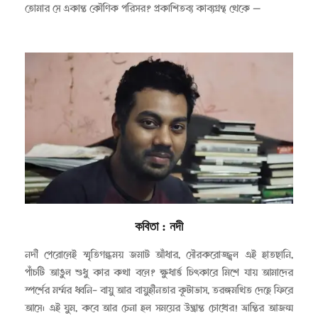
তোমার সে একান্ত কৌণিক পরিসর? প্রকাশিতব্য কাব্যগ্রন্থ থেকে —
কবিতা
: নদী
২০২৩-০৫-০১
নদী পেরোলেই স্মৃতিগন্ধময় জমাট আঁধার, সৌরকরোজ্জ্বল এই হাতছানি,
পাঁচটি আঙুল শুধু কার কথা বলে? ক্ষুধার্ত্ত চিৎকারে মিশে যায় আমাদের
স্পর্শের মর্ম্মর ধ্বনি- বায়ু আর বায়ুহীনতার কূটাভাস, তরঙ্গমথিত দেহে ফিরে
আসে। এই ঘুম, কবে আর চেনা হল সময়ের উদ্ভ্রান্ত চোখের! ভ্রান্তির আজন্ম