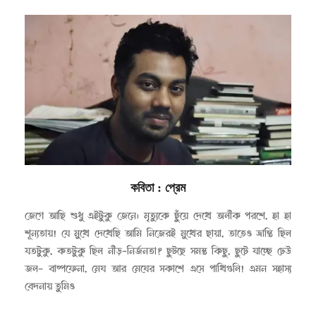
কবিতা
: প্রেম
২০২৩-০৫-০১
জেগে আছি শুধু এইটুকু জেনে। মৃত্যুকে ছুঁয়ে দেখে অলীক পরশে, হা হা
শূন্যতায়! যে মুখে দেখেছি আমি নিজেরই মুখের ছায়া, তাতেও ভ্রান্তি ছিল
যতটুকু, কতটুকু ছিল নীড়-নির্জনতা? ছুটছে সমস্ত কিছু, ছুটে যাচ্ছে ঢেউ
জল- বাষ্পফেনা, মেঘ আর মেঘের সকাশে এসে পাখিগুলি! এমন সহাস্য
বেদনায় তুমিও