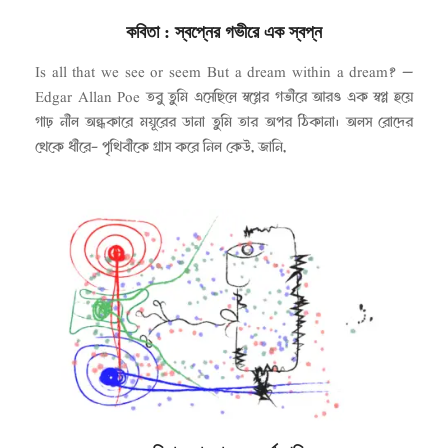
কবিতা
: স্বপ্নের গভীরে এক স্বপ্ন
২০২৩-০৫-০১
Is all that we see or seem But a dream within a dream? —
Edgar Allan Poe তবু তুমি এসেছিলে স্বপ্নের গভীরে আরও এক স্বপ্ন হয়ে
গাঢ় নীল অন্ধকারে ময়ূরের ডানা তুমি তার অপর ঠিকানা। অলস রোদের
থেকে ধীরে- পৃথিবীকে গ্রাস করে নিল কেউ, জানি,