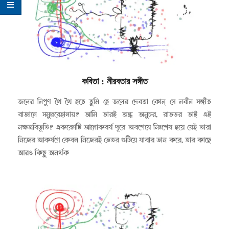
কবিতা
: নীরবতার সঙ্গীত
২০২৩-০৫-০১
জলের নিপুণ থৈ থৈ হতে তুমি হে জলের দেবতা কোন্ সে নবীন সঙ্গীত
বাজালে সমুদ্রবেহালায়? আমি তারই অন্ধ অনুচর, রাতভর তাই এই
নক্ষত্রবিভূতি? এককোটি আলোকবর্ষ দূরে অবশেষে নিঃশেষ হয়ে যেই তারা
নিজের আকর্ষণে কেবল নিজেরই ভেতর গুটিয়ে যাবার ভান করে, তার কাছে
আরও কিছু অনর্থক