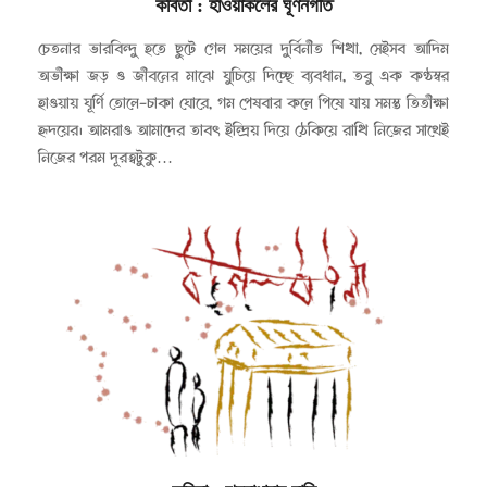
কবিতা
: হাওয়াকলের ঘূর্ণনগতি
২০২৩-০৫-০১
চেতনার ভারবিন্দু হতে ছুটে গেল সময়ের দুর্বিনীত শিখা, সেইসব আদিম
অভীক্ষা জড় ও জীবনের মাঝে ঘুচিয়ে দিচ্ছে ব্যবধান, তবু এক কণ্ঠস্বর
হাওয়ায় ঘূর্ণি তোলে-চাকা ঘোরে, গম পেষবার কলে পিষে যায় সমস্ত তিতীক্ষা
হৃদয়ের। আমরাও আমাদের তাবৎ ইন্দ্রিয় দিয়ে ঠেকিয়ে রাখি নিজের সাথেই
নিজের পরম দূরত্বটুকু…