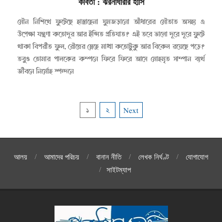
কবিতা
: ঝরনাধারার হাসি
২০২৩-০৫-০১
মৌন নিশিথে ফুটেছে হাস্নাহেনা ঘুমজড়ানো আঁধারের মৌতাত অসহ্য এ
উপেক্ষা যন্ত্রণা কতোদূর আর ইপ্সিত প্রতিঘাত? এই তবে ভালো দূরে দূরে ফুটে
থাকা বিপরীত ফুল, রৌদ্রের স্নেহে মাখা কতোটুকু আর বিকেল রয়েছে পড়ে?
তবুও তোমার পালকের কম্পনে ফিরে ফিরে আসে মোহমৃত সাম্পান ব্যর্থ
জীবনে নির্মোহ স্পন্দনে
Posts
১
২
Next
pagination
আলয়
আমাদের পরিচয়
বানান নীতি
লেখক নির্ঘণ্ট
যোগাযোগ
সাইটম্যাপ