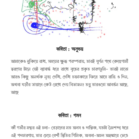
কবিতা
: অনুভয়
২০২৩-০৫-০১
আমাকেও লুকিয়ে রাখ, সময়ের ক্ষুব্ধ পরম্পরায়, তারই ঘূর্ণন পথে কেন্দ্রগামী
ত্বরণের টানে যেই ব্যাসার্দ্ধ ধরে রাখে বৃত্তের প্রকৃত চারণভূমি- তারই মাঝে
আরও কিছু অনর্থক নৃত্য দেখি, দেখি চক্রাকারে ফিরে আসে রাত্রি ও দিন,
অথবা ঘড়ীর ডায়ালে কেউ রেখে দেয় বিভাজন! তবু তারওতো আবর্ত্তন আছে,
আছে
কবিতা
: গমন
২০২৩-০৫-০১
কী গভীর মন্থর এই চলা- বেড়ালের মত অলস ও দাম্ভিক, যতটা নৈঃশব্দ্য ধরে
এই পদচারণায়, তার চেয়ে বেশী স্থিতির গিমিক, অবলা-অচল অহঙ্কারে ভেঙে