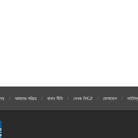
লয়
আমাদের পরিচয়
বানান নীতি
লেখক নির্ঘণ্ট
যোগাযোগ
সাইটম্