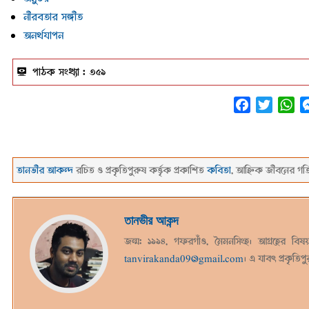
নীরবতার সঙ্গীত
অনর্থযাপন
পাঠক সংখ্যা :
৩৫৯
Facebook
Twitter
Wh
তানভীর আকন্দ
রচিত ও প্রকৃতিপুরুষ কর্ত্তৃক প্রকাশিত
কবিতা
, আহ্নিক জীবনের গ
২০২৩-০৫-০১
তানভীর আকন্দ
জন্ম: ১৯৯৪, গফরগাঁও, মৈমনসিংহ। আগ্রহের বিষ
tanvirakanda09@gmail.com
। এ যাবৎ প্রকৃতি