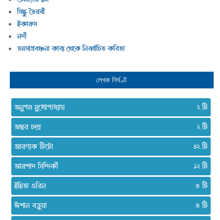
সিন্ধু ভৈরবী
ইকারুস
নদী
তমসাপ্রবঞ্চনা কাব্য থেকে নির্ব্বাচিত কবিতা
লেখক নির্ঘণ্ট
অনুপম মুখোপাধ্যায়
২
অন্তর চন্দ্র
২
আরণ্যক টিটো
৪২
আরশাদ সিদ্দিকী
১২
ইহিতা এরিন
৩
ঈশান বড়ুয়া
৩