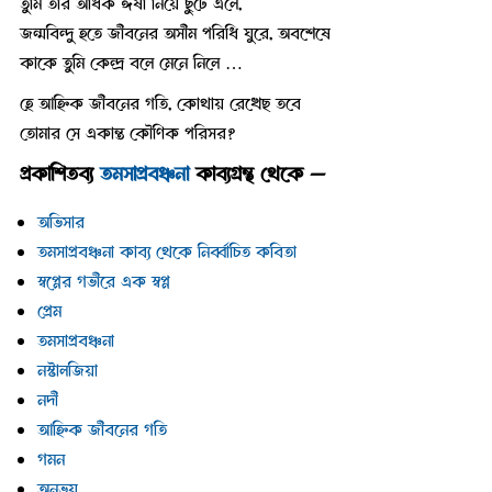
তুমি তার অধিক ঈর্ষা নিয়ে ছুটে এলে,
জন্মবিন্দু হতে জীবনের অসীম পরিধি ঘুরে, অবশেষে
কাকে তুমি কেন্দ্র বলে মেনে নিলে …
হে আহ্নিক জীবনের গতি, কোথায় রেখেছ তবে
তোমার সে একান্ত কৌণিক পরিসর?
প্রকাশিতব্য
তমসাপ্রবঞ্চনা
কাব্যগ্রন্থ থেকে —
অভিসার
তমসাপ্রবঞ্চনা কাব্য থেকে নির্ব্বাচিত কবিতা
স্বপ্নের গভীরে এক স্বপ্ন
প্রেম
তমসাপ্রবঞ্চনা
নস্টালজিয়া
নদী
আহ্নিক জীবনের গতি
গমন
অনুভয়