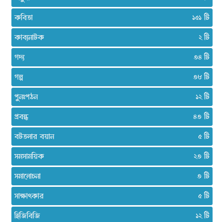
কবিতা
১৫১
কাব্যনাটক
২
গদ্য
৩৪
গল্প
৩৮
পুনঃপঠন
১২
প্রবন্ধ
৪৩
বটতলার বয়ান
৫
সমসাময়িক
২৩
সমালোচনা
৩
সাক্ষাৎকার
৫
হিজিবিজি
১২