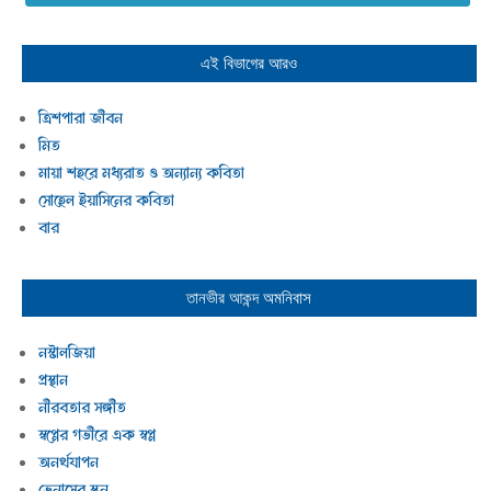
এই বিভাগের আরও
ত্রিশপারা জীবন
মিত
মায়া শহরে মধ্যরাত ও অন্যান্য কবিতা
সোহেল ইয়াসিনের কবিতা
বার
তানভীর আকন্দ
অমনিবাস
নস্টালজিয়া
প্রস্থান
নীরবতার সঙ্গীত
স্বপ্নের গভীরে এক স্বপ্ন
অনর্থযাপন
ভেনাসের স্তন