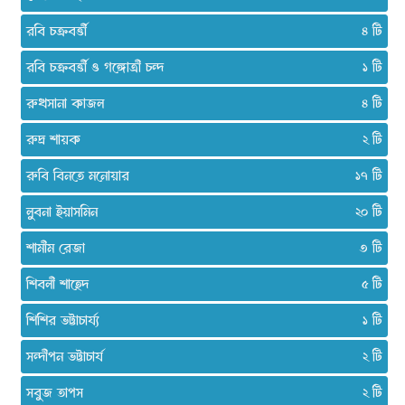
রবি চক্রবর্ত্তী
৪
রবি চক্রবর্ত্তী ও গঙ্গোত্রী চন্দ
১
রুখসানা কাজল
৪
রুদ্র শায়ক
২
রুবি বিনতে মনোয়ার
১৭
লুবনা ইয়াসমিন
২০
শামীম রেজা
৩
শিবলী শাহেদ
৫
শিশির ভট্টাচার্য্য
১
সন্দীপন ভট্টাচার্য
২
সবুজ তাপস
২