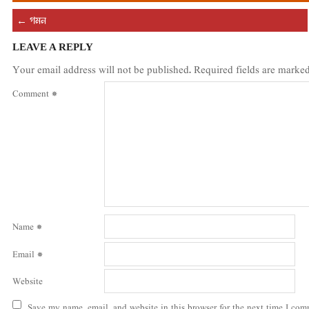
←
গমন
LEAVE A REPLY
Your email address will not be published.
Required fields are marke
Comment
*
Name
*
Email
*
Website
Save my name, email, and website in this browser for the next time I com