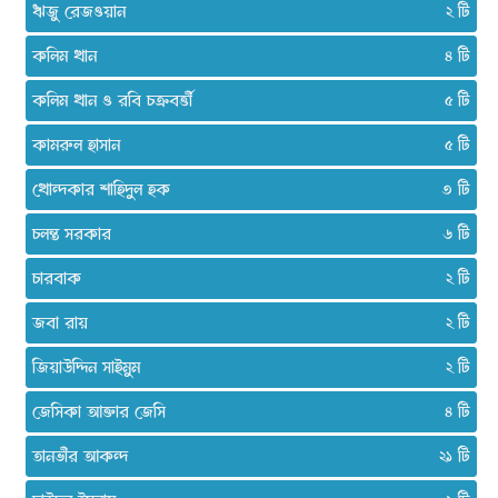
ঋজু রেজওয়ান
২
কলিম খান
৪
কলিম খান ও রবি চক্রবর্ত্তী
৫
কামরুল হাসান
৫
খোন্দকার শাহিদুল হক
৩
চলন্ত সরকার
৬
চারবাক
২
জবা রায়
২
জিয়াউদ্দিন সাইমুম
২
জেসিকা আক্তার জেসি
৪
তানভীর আকন্দ
২১