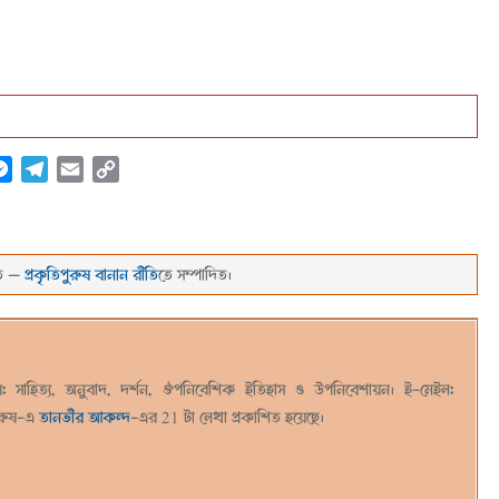
atsApp
Messenger
Telegram
Email
Copy
Link
তি —
প্রকৃতিপুরুষ বানান রীতি
তে সম্পাদিত।
য়: সাহিত্য, অনুবাদ, দর্শন, ঔপনিবেশিক ইতিহাস ও উপনিবেশায়ন। ই-মেইল:
পুরুষ-এ
তানভীর আকন্দ
-এর 21 টা লেখা প্রকাশিত হয়েছে।