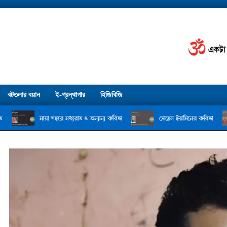
বটতলার বয়ান
ই-গ্রন্থাগার
হিজিবিজি
মায়া শহরে মধ্যরাত ও অন্যান্য কবিতা
সোহেল ইয়াসিনের কবিতা
বখশি