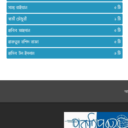
সাম্য রাইয়ান
৫
স্বাতী চৌধুরী
১
হাবিব আহসান
৫
হারুনুর রশিদ রাজা
৫
হাসিব উল ইসলাম
৬
আ