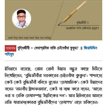
বুদ্ধিজীবী = মেধাশ্রমিক নাকি চেইনবাঁধা কুকুর?
॥
জিয়াউদ্দিন
হিজিবিজি
সাইমুম
ইতিহাসে রয়েছে, রোমা রোলাঁ তাঁহার বন্ধুর কাছে চিঠিতে
লিখেছিলেন, ‘বুদ্ধিজীবীরা সরকারের চেইনবাঁধা কুকুর’। পাশ্চাত্যে
কেউ কেউ বুদ্ধিজীবী বলিতে বুঝেন ‘মেধাশ্রমিক’। কেউ তাঁহাদের
বলেন ‘মানবীয় ট্রান্সফরমার’, কেউ বা ব্যঙ্গ করে বলেন, ‘আরে!
ওরা ত মেকি মেধাসম্পন্ন উন্নসিকের দল’। আর হিটলারের আমলে
নাজি ধারাভাষ্যকাররা বুদ্ধিজীবীদের ‘মেধাপশু’ নামে ডাকিতেন।