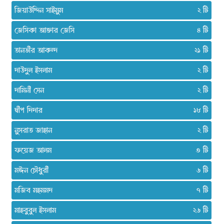
জিয়াউদ্দিন সাইমুম
২
জেসিকা আক্তার জেসি
৪
তানভীর আকন্দ
২১
দাউদুল ইসলাম
২
দামিনী সেন
২
দ্বীপ দিদার
১৮
নুসরাত জাহান
২
ফয়েজ আলম
৩
মঈন চৌধুরী
৬
মজিব মহমমদ
৭
মাহবুবুল ইসলাম
২৬