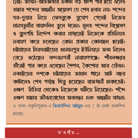
নেই। জীবন-অভিজ্ঞতার একটা বড় অংশ পার হয়ে এলেও
তাহার শব্দের অন্তহীন অন্বেষণ যে শেষ হবার নয়। শব্দের
ঘর-দুয়ার নিয়ে ফেসবুকে সুযোগ পেলেই নিজের
মানসভূমীর বায়াদলিল তুলে ধরেন। মূলত শব্দের বিশ্লেষণ
ও ব্যুৎপত্তি নির্দ্দেশ করার মাধ্যমেই নিজেকে প্রতিনিয়ত
নবায়ণ করে চলেছেন কোন প্রকার কোলাহল ছাড়াই।
চট্টগ্রামের মিরসরাইয়ের ওচমানপুর ইউনিয়নে জন্ম নিলেও
বেড়ে ওঠেছেন বন্দরনগরী নারায়ণগঞ্জে। শীতলক্ষ্যার
তীরেই পার করে এসেছেন শৈশব, কৈশোর আর যৌবন।
নব্বইয়ের দশকে চট্টগ্রামের জামাল খানে আট বছর
কাটালেও শেষ পর্য্যন্ত থিতু হয়েছেন রাজধানী ঢাকাতেই।
এক্ষণ মিডিয়া থেকেও নিজেকে গুটিয়ে নিয়েছেন। শব্দৈ
এক্ষণ তাহার জীবনবোধের অবলম্বন এবং অন্তহীন সাধনা।
এ যাবৎ প্রকৃতিপুরুষ-এ
জিয়াউদ্দিন সাইমুম
-এর 2 টা লেখা প্রকাশিত
হয়েছে।
‘চ’ ব র্গী য়
→