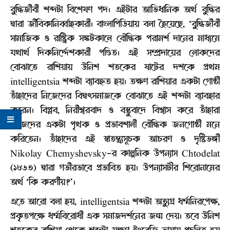
বুদ্ধিজীবী শব্দটা বিশেষণ পদ। এইটার আভিধানিক অর্থ বুদ্ধির
দ্বারা জীবিকানির্ব্বাহকারী। বাংলাপিডিয়ায় বলা হৈয়েছে, ‘বুদ্ধিজীবী
সামাজিক ও রাষ্ট্রিক সঙ্কটকালে বৌদ্ধিক পরামর্শ দানের মাধ্যমে
যথার্থ দিকনির্দ্দেশকারী পণ্ডিত। এই সম্প্রদায়ের লোকদের
বোঝাতে রাশিয়ায় উনিশ শতকের ষাটের দশকে প্রথম
intelligentsia শব্দটা ব্যাবহৃত হয়। তক্ষণ রাশিয়ার একটা গোষ্ঠী
তাঁহাদের নিজেদের বিদ্বৎসমাজকে বোঝাতে এই শব্দটা ব্যাবহার
করেন। বিপ্লব, নিরীশ্বরবাদ ও বস্তুবাদে বিশ্বাস করে তাঁহারা
নিজেদের একটা পৃথক ও প্রভাবশালী বৌদ্ধিক জনগোষ্ঠী মনে
করিতেন। তাঁহাদের এই স্বাতন্ত্র্যসূচক আচরণ ও দৃষ্টিভঙ্গী
Nikolay Chemyshevsky-র কাল্পনিক উপন্যাস Chtodelat
(১৮৬৩) দ্বারা গভীরভাবে প্রভাবিত হয়। উপন্যাসটীর শিরোনামের
অর্থ ‘কি করণীয়?’।
এতে আরো বলা হয়, intelligentsia শব্দটা অত্যুগ্র ধর্ম্মনিরপেক্ষ,
প্রকৃতপক্ষে ধর্ম্মবিরোধী এক সমাজদর্শনের জন্ম দেয়। তবে উনিশ
শতকের রাশিয়া থেকে শব্দটা যক্ষণ ইংরেজি ভাষায় প্রচলিত হয়