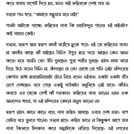
করে বাসায় সাপোর্ট দিতে হয়, জান! তাই রুহিতকে দেখা যায় না।
সভ্যতা গান ধরে, “আমারে বন্ধুয়ার মনে নাই!”
গানটা আটকে যাচ্ছে। রুহিতের বাবা কি চন্দ্রবিন্দুর গানের ওই লাইনটা?
কষ্ট সামলে কেষ্ট!
সভ্যতা, অরূপ আর স্বরূপ কালী বাড়ীতে ঢুকে পরে। ওই তো রুহিতের বাবা!
মা কালীর কাছে কী চাইছেন তিনি? উপুড় হয়ে শুয়ে আছেন কেন অমন
করে! মরে যাননি তো! উনি দুলছেন! পুরা শরীর দুলছে। হঠাৎ মাথা ঝাড়া
দিয়ে উঠে বসেন তিনি। না, কাঁদছেন না তো! চোখে তো পানি নেই! মন্দিরের
কোণায় রাখা হারমোনিয়ামটা টেনে নিয়ে বসেন এইবার। একটা একটা রীড
চেপে দেখছেন। বসে গেছে একটু সাউন্ডটা! অসুবিধে নেই তাতে। কীর্ত্তন
করতে এর থেকে বেশী কী দরকার! রুহিতের বাবা জানেন এমন এক
আনন্দের খবর, যা এই মন্দিরের কোনো মানুষ জানেন না!
স্বরূপ হঠাৎ কানে কানে বলে, দাদা রুহিত আসছে। এবার দেখ মজা। বাপ
বেটায় ঝড় তুলবে গানের। সভ্যতা হাসে। রুহিত জানে না কিছুক্ষণ আগে তার
বাবা কিভাবে চিৎকার করে সন্ধ্যাটাকে নাড়িয়ে দিয়েছে। এই নগরের