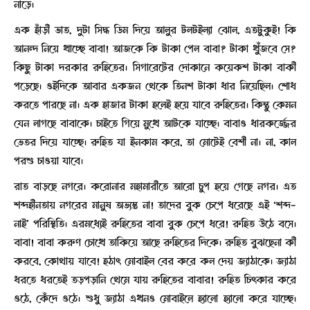
নাড়ে।
এক হাঁড়ী ভাত, দুটা সিদ্ধ ডিম দিয়ে আলুর টলটইল্যা ঝোল, এতটুকুই! কি
আনন্দ নিয়ে খাচ্ছে বাবা! আজকে কি টাকা পেল বাবা? টাকা খুঁজবে সে?
কিছু টাকা দরকার রুহিতের। সিগারেটের দোকানে কয়েকশ টাকা বাকী
পড়েছে। ওইদিকে আবার একজন থেকে তিনশ টাকা ধার নিয়েছিল। শোধ
করতে পারছে না। এক হাজার টাকা হলেই হয়ে যাবে রুহিতের। কিন্তু কেমন
যেন লাগছে বাবাকে। চাইতে গিয়ে মুখে আটকে যাচ্ছে। বাবাও ধারকর্জ্জের
ভেতর দিয়ে যাচ্ছে। রুহিত যা ইনকাম করে, তা মোটেই বেশী না। না, কাল
পরশু চাওয়া যাবে।
রাত বাড়ছে নগরে। করোনার মহামারীতে আরো চুপ হয়ে গেছে নগর। এত
শব্দহীনতায় নগরের মানুষ অভ্যস্ত না! তাদের বুক চেপে ধরেছে এই ‘শব্দ-
নাই’ পরিস্থিতি। এরমধ্যেই রুহিতের বাবা বুক চেপে ধরে! রুহিত উঠে বসে।
বাবা! বাবা করুণ চোখে তাকিয়ে আছে রুহিতের দিকে। রুহিত বুঝছেনা কী
করবে, কোথায় যাবে! হঠাৎ মোবাইল বের করে কল দেয় জ্যাঠাকে। জ্যাঠা
ধরতে ধরতেই তড়পড়ানি থেমে যায় রুহিতের বাবার! রুহিত চিৎকার করে
ওঠে, কেঁদে ওঠে। শুধু জ্যাঠা এখনও মোবাইলে হ্যালো হ্যালো করে যাচ্ছে।