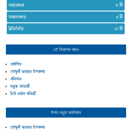
সমালোচনা
৩
সাক্ষাৎকার
৫
হিজিবিজি
১২
এই বিভাগের আরও
বখশিস
গোধূলী জন্মের উপকথা
বলিদান
সবুজ ডায়েরী
নিউ নর্মাল ধরিত্রী
ঈশান বড়ুয়া
অমনিবাস
গোধূলী জন্মের উপকথা