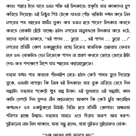
কার! পাহাড় টলে যাবে এমন শক্তি ওই চিৎকারে। প্রকৃতি তার কাকদের চুপ
করিয়ে দিয়েছে। এই নিষ্ঠুর পিঠ ঠেকে যাওয়া পৌঢ় ব্যক্তিটা দখল করে নিল
নগরের শত বছরের প্রাচীন বুক! কত ওজন হতে পারে? চিৎকার করতে
করতে লোকটা হেঁটে যাচ্ছে। হঠাৎ নগরের মানুষগুলো চিৎকার করে ওঠে,
তাদের ব্যর্থতা ঢাকতে, “ওই পাগল … ভুয়ো …, ওই পাগল … ভুয়ো …।”
নগরের প্রতিটি কোণ একমুহূর্ত্তের মধ্যে নিজের স্বাভাবিক চেহারায় ফেরত
চলে এল। লোকটাও যেন নিজেকে পাগল না প্রমাণ করতে জোরে জোরে হাঁটা
দেয়। দ্রুত পদক্ষেপে মিশে যায় শহরের ক্যামোফ্লেজে!
সভ্যতা তখন পার করলো পাঁচলাইশ মোড়। হঠাৎ কেউ পাথর তুলে দিয়েছে
বুকে, এমনটা লাগছে! কি নিঃস্ব ওই চিৎকার! তার বুক নাড়িয়ে ভেঙে দিল
সন্ধ্যাটা। সভ্যতার পকেটে খুব অল্প টাকা। এই দুঃসময়ে এই সন্ধ্যাটা, কাল
কালি লেপটে দিল সুন্দর নীল ক্যানভাসে! আকাশ কি কেউ চুরি করেছিল
কখনও? এত একটুকরো মিঠাই। বিক্রি হবে প্রতিটি কোণায়! অক্ষমতা
পরিণত হচ্ছে চিন্তায়। সভ্যতার সামনে এসে দাঁড়ায় অরূপ আর স্বরূপ।
দুইজনের নাম মিল থাকলে, তারা বন্ধু হলেও, তারা দুইজন দুইমেরুর লোক।
“এক ফুলের মর্ম্ম জানতে হয়।”