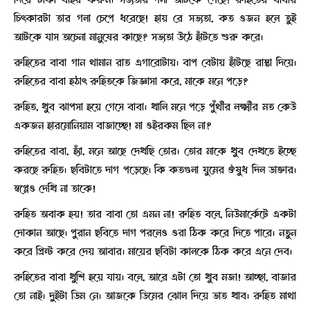
চিৎকারটা তার গলা চেপে ধরেছে! হায় রে সভ্যতা, কত ওজন হলে তুই
আটকে যাস অচেনা মানুষের কাছে? সভ্যতা উঠে হাঁটতে শুরু করে।
রুহিতের বাবা গান থামান রাত এগারোটায়। বাপ বেটায় হাঁটছে রাস্তা দিয়ে।
রুহিতের বাবা হঠাৎ রুহিতকে জিজ্ঞাসা করে, মাকে মনে পড়ে?
রুহিত, খুব ঝাপসা হয়ে গেসে বাবা। খালি মনে পড়ে পুঁথীর লক্ষ্মীর মত কেউ
একজন হারমোনিয়াম বাজাচ্ছে! মা ওইরকম ছিল না?
রুহিতের বাবা, হ্যাঁ, মনে আছে দেখছি তোর। তোর মাকে খুব দেখতে ইচ্ছে
করছে রুহিত। ছবিটাতে দাগ পড়েছে। কি কতগুলা ঘুমের ঔষুধ দিল ডাক্তার।
স্বপ্নেও দেখি না তাকে!
রুহিত অবাক হয়! তার বাবা তো এমন না! রুহিত বলে, নিউমার্কেটে একটা
দোকান আছে। পুরান ছবিতে দাগ পরলেও ওরা ঠিক করে দিতে পারে। নতুন
করে প্রিন্ট করে দেয় আবার। মায়ের ছবিটা কালকে ঠিক করে এনে দেব।
রুহিতের বাবা খুশি হয়ে যায়। বলে, আরে এটা তো খুব মজা! আচ্ছা, বাজার
তো নাই। দুইটা ডিম নে। আজকে ডিমের ঝোল দিয়ে ভাত খাব। রুহিত মাথা