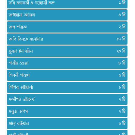
রবি চক্রবর্ত্তী ও গঙ্গোত্রী চন্দ
১
রুখসানা কাজল
৪
রুদ্র শায়ক
২
রুবি বিনতে মনোয়ার
১৭
লুবনা ইয়াসমিন
২০
শামীম রেজা
৩
শিবলী শাহেদ
৫
শিশির ভট্টাচার্য্য
১
সন্দীপন ভট্টাচার্য
২
সবুজ তাপস
২
সাম্য রাইয়ান
৫