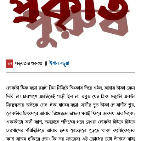
সভ্যতার শুরুতে
॥
ঈশান বড়ুয়া
গল্প
লোকটা ঠিক সন্ধ্যা ছয়টা তিন মিনিটে চিৎকার দিয়ে ওঠল, আমার টাকা কেন
দিবি না! চারপাশে এমনিতেই গাড়ী ছিল না, তবুও যেন ঠিক সন্ধ্যাটা একটা
নিঃস্তব্ধতায় আটকে গেল। টক স্বাদের সন্ধ্যা। মাগীর পুত টাকা দে মাগীর পুত,
লোকটার চিৎকারে আবার নিঃস্তব্ধতা ভাঙল! সবাই ফিরে তাকায় তার দিকে।
এককাঁধে ভারী ব্যাগ, অন্যহাতে শপিঙের থলে নেওয়া লোকটা হাঁটতে হাঁটতে
চারপাশের পরিস্থিতিতে আবার হৃদয় মোচড়ানো পুড়তে থাকা ক্যামিকেলের
কড়া বাতাস ঢুকিয়ে দেয়। কি ভয় নগরের! এই ক্রোধের মুখে দাঁড়াবে সাধ্য