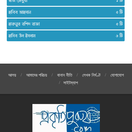
স্বাতী চৌধুরী
১
হাবিব আহসান
৫
হারুনুর রশিদ রাজা
৫
হাসিব উল ইসলাম
৬
আলয়
আমাদের পরিচয়
বানান নীতি
লেখক নির্ঘণ্ট
যোগাযোগ
সাইটম্যাপ