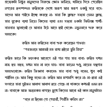
প্রত্যেকটা নিষ্ঠুর মানুষদের বিরুদ্ধে ক্ষোভ জানিয়ে, থামিয়ে দিতে পেরেছিল
নগরের হৃৎস্পন্দন! রুহিতকে দেখে অরূপ আর স্বরূপ একটু সরে বসে।
তাদের আর গাইতে ইচ্ছে করছে না। তারা কি ক্লান্ত? সভ্যতা যেমন ক্লান্ত,
তার বুকের ব্যথা নিয়ে! কিসের ব্যথা এত! সভ্যতা একটা ফিনিক্স পাখী।
বারবার জ্বালালেই সে আবার উঠে আসে ছাই থেকে। নতুনভাবে শুরু করে
সময়কে!
রুহিত আর রুহিতের বাবা শুরু করেছেন গাওয়া!
“পরজনমে আমারই মত রাধা হইয়ো তুমি প্রিয়া”
রুহিত জানে কি ভয়ংকর আবেগে এই গান গায় তার বাবা। রুহিত যখন
মাত্র ছয় বছর, তখন তার মা চলে যায়। বাবা জানেন শুধু, মায়ের যন্ত্রণার
সময়গুলোকে। রুহিত জিজ্ঞাসা করলেও তার বাবা শুধু বলেন, খুব কষ্ট
পাইসিল রে। আর কিছু বলেন না। রুহিত আর চাপাচাপি করে না। মা-হারা এই
সংসারে তারা দুইজন আলাদা আলাদা হয়ে গেছে। মা থাকলে কখনই এমন হত
না। বাবাকে আজ অন্যরকম লাগছে! মুখে কিসের আলো ওই কাল মানুষটার!
“বলে না ছিলেম গো পেয়ারী, পিরীতি করিস না!”