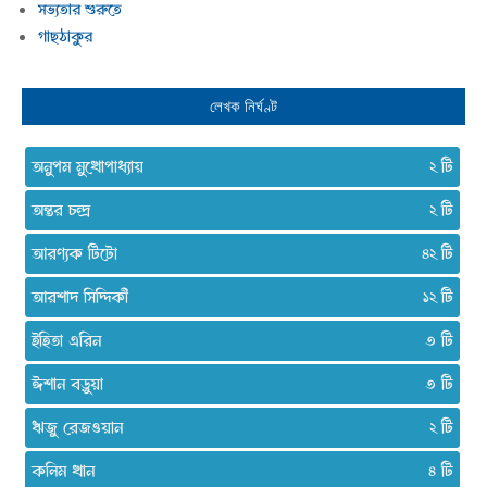
সভ্যতার শুরুতে
গাছঠাকুর
লেখক নির্ঘণ্ট
অনুপম মুখোপাধ্যায়
২
অন্তর চন্দ্র
২
আরণ্যক টিটো
৪২
আরশাদ সিদ্দিকী
১২
ইহিতা এরিন
৩
ঈশান বড়ুয়া
৩
ঋজু রেজওয়ান
২
কলিম খান
৪