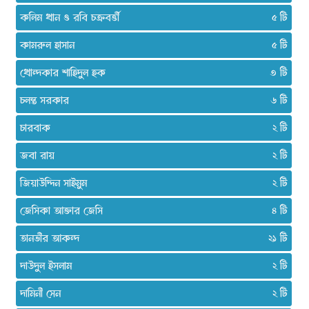
কলিম খান ও রবি চক্রবর্ত্তী
৫
কামরুল হাসান
৫
খোন্দকার শাহিদুল হক
৩
চলন্ত সরকার
৬
চারবাক
২
জবা রায়
২
জিয়াউদ্দিন সাইমুম
২
জেসিকা আক্তার জেসি
৪
তানভীর আকন্দ
২১
দাউদুল ইসলাম
২
দামিনী সেন
২