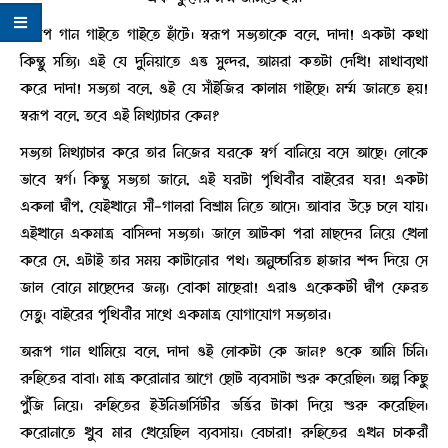
অরূপ গান গাইতে গাইতে হাঁটে। স্বরূপ সভ্যতাকে বলে, দাদা! একটা কথা
কিন্তু সত্যি। এই যে দুনিয়াতে এত্ত সুন্দর, আমরা কতটা দেখি! মাথাব্যথা
করে দাদা! সভ্যতা বলে, ওই যে সাঁইজির কালাম গাইছে। মর্ম্ম জানতে হয়!
স্বরূপ বলে, তবে এই মিথ্যাচার কেন?
সভ্যতা মিথ্যাচার করে তার নিজের ঘরকে স্বর্গ বানিয়ে বসে আছে। লোকে
ভাবে স্বর্গ। কিন্তু সভ্যতা জানে, এই ঘরটা পৃথিবীর বাইরের ঘর! একটা
একলা দ্বীপ, যেইখানে সী-গালরা বিশ্রাম নিতে আসে। আবার উড়ে চলে যায়।
এইখানে একমাত্র বাসিন্দা সভ্যতা। জালে আটকা পরা মাছদের নিয়ে খেলা
করে সে, এটাই তার সময় কাটানোর পথ। অনুচ্চারিত হাজার শব্দ দিয়ে সে
জাল বোনে মাছেদের জন্য। বোকা মাছেরা! এরাও একেকটী দ্বীপ ফেরত
সেতু। বাইরের পৃথিবীর সাথে একমাত্র যোগাযোগ সভ্যতার।
অরূপ গান থামিয়ে বলে, দাদা ওই লোকটা কে জান? ওকে আমি চিনি।
রুহিতের বাবা। মাত্র করোনার আগে ছোট ব্যবসাটা শুরু করেছিল। অল্প কিছু
পুঁজি নিয়ে। রুহিতের ইউনিভার্সিটীর ভর্ত্তির টাকা দিয়ে শুরু করেছিল।
করোনাতে খুব মার খেয়েছিল ব্যবসায়। বেচারা! রুহিতের এখন চাকরী