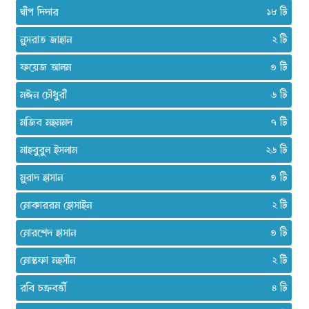
দ্বীপ দিদার
১৮
নুসরাত জাহান
২
ফয়েজ আলম
৩
মঈন চৌধুরী
৬
মজিব মহমমদ
৭
মাহবুবুল ইসলাম
২৬
মুরাদ হাসান
৩
মোকাররম হোসাইন
২
মোরশেদ হাসান
৩
মোস্তফা মহসীন
২
রবি চক্রবর্ত্তী
৪