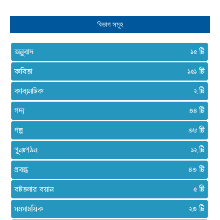
বিভাগ সমূহ
অনুবাদ
১৫
কবিতা
১৫১
কাব্যনাটক
২
গদ্য
৩৪
গল্প
৩৮
পুনঃপঠন
১২
প্রবন্ধ
৪৩
বটতলার বয়ান
৫
সমসাময়িক
২৩