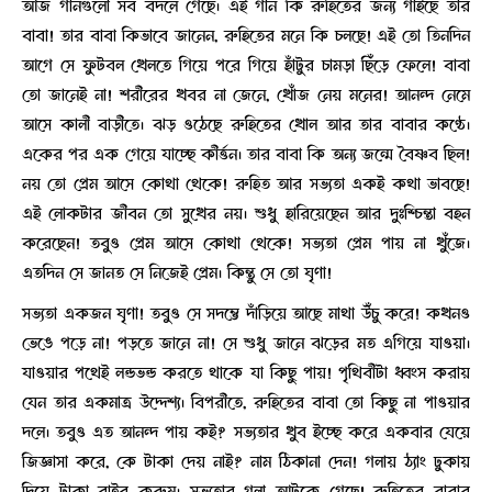
আজ গানগুলো সব বদলে গেছে। এই গান কি রুহিতের জন্য গাইছে তার
বাবা! তার বাবা কিভাবে জানেন, রুহিতের মনে কি চলছে! এই তো তিনদিন
আগে সে ফুটবল খেলতে গিয়ে পরে গিয়ে হাঁটুর চামড়া ছিঁড়ে ফেলে! বাবা
তো জানেই না! শরীরের খবর না জেনে, খোঁজ নেয় মনের! আনন্দ নেমে
আসে কালী বাড়ীতে। ঝড় ওঠেছে রুহিতের খোল আর তার বাবার কণ্ঠে।
একের পর এক গেয়ে যাচ্ছে কীর্ত্তন। তার বাবা কি অন্য জন্মে বৈষ্ণব ছিল!
নয় তো প্রেম আসে কোথা থেকে! রুহিত আর সভ্যতা একই কথা ভাবছে!
এই লোকটার জীবন তো সুখের নয়। শুধু হারিয়েছেন আর দুঃশ্চিন্তা বহন
করেছেন! তবুও প্রেম আসে কোথা থেকে! সভ্যতা প্রেম পায় না খুঁজে।
এতদিন সে জানত সে নিজেই প্রেম। কিন্তু সে তো ঘৃণা!
সভ্যতা একজন ঘৃণা! তবুও সে সদম্ভে দাঁড়িয়ে আছে মাথা উঁচু করে! কখনও
ভেঙে পড়ে না! পড়তে জানে না! সে শুধু জানে ঝড়ের মত এগিয়ে যাওয়া।
যাওয়ার পথেই লন্ডভন্ড করতে থাকে যা কিছু পায়! পৃথিবীটা ধ্বংস করায়
যেন তার একমাত্র উদ্দেশ্য। বিপরীতে, রুহিতের বাবা তো কিছু না পাওয়ার
দলে। তবুও এত আনন্দ পায় কই? সভ্যতার খুব ইচ্ছে করে একবার যেয়ে
জিজ্ঞাসা করে, কে টাকা দেয় নাই? নাম ঠিকানা দেন! গলায় ঠ্যাং ঢুকায়
দিয়ে টাকা বাইর করুম। সভ্যতার গলা আটকে গেছে! রুহিতের বাবার