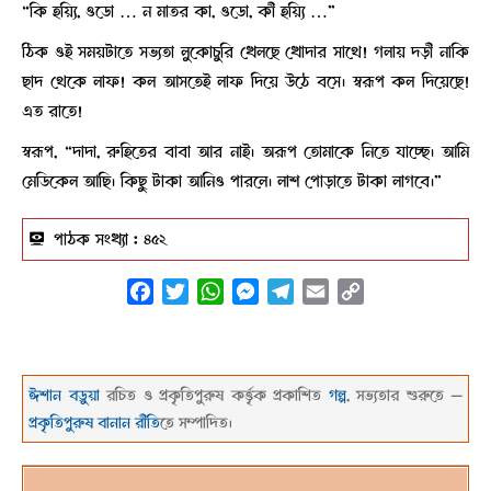
“কি হয়্যি, ওডো … ন মাতর কা, ওডো, কী হয়্যি …”
ঠিক ওই সময়টাতে সভ্যতা লুকোচুরি খেলছে খোদার সাথে! গলায় দড়ী নাকি
ছাদ থেকে লাফ! কল আসতেই লাফ দিয়ে উঠে বসে। স্বরূপ কল দিয়েছে!
এত রাতে!
স্বরূপ, “দাদা, রুহিতের বাবা আর নাই। অরূপ তোমাকে নিতে যাচ্ছে। আমি
মেডিকেল আছি। কিছু টাকা আনিও পারলে। লাশ পোড়াতে টাকা লাগবে।”
পাঠক সংখ্যা :
৪৫২
Facebook
Twitter
WhatsApp
Messenger
Telegram
Email
Copy
Link
ঈশান বড়ুয়া
রচিত ও প্রকৃতিপুরুষ কর্ত্তৃক প্রকাশিত
গল্প
, সভ্যতার শুরুতে —
প্রকৃতিপুরুষ বানান রীতি
তে সম্পাদিত।
২০২২-০১-০৬