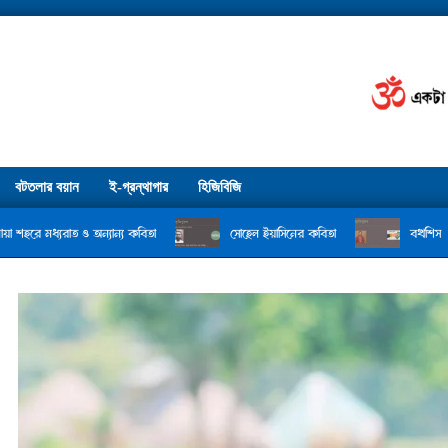
বটতলার বয়ান
ই-গ্রন্থাগার
হিজিবিজি
ত ও অন্যান্য কবিতা
সোহেল ইয়াসিনের কবিতা
বখশিস
ব