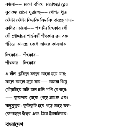
কালো—— আলো বসিয়ে আন্ধাগুন্ধা ব্লেড
ঘুরাচ্ছে আলো ঘুরাচ্ছে—— গোপন খুন।
ফোঁটা ফোঁটা ফিনকি ফিনকি ঝরছে সাদা-
রুধির। আলো—— শব্দহীন চিৎকার গোঁ
গোঁ গোঙ্গানো পার্শ্ববর্ত্তী শীৎকার রস রক্ত
গড়িয়ে আসছে; বেগে আসছে কামজাত
চিৎকার— শীৎকার—
শীৎকার— চিৎকার—
এ লীলা হেরিলে কালো আলো হয়ে যায়;
আলো কালো হয়ে যায়—— আমরা থিতু
গোঁড়ামিতে ঢালি জল ঢালি পাণি বেগারে।
—— কুয়াশায় ডেকে গেছে প্রাগুক্ত এবং
বাস্তুঘুঘুরা। কুচিকুচি হয়ে পড়ে আছে জন-
কোলাহলে ঈশ্বর এবং জিন ইনসানিয়াত।
বাংলাদেশ