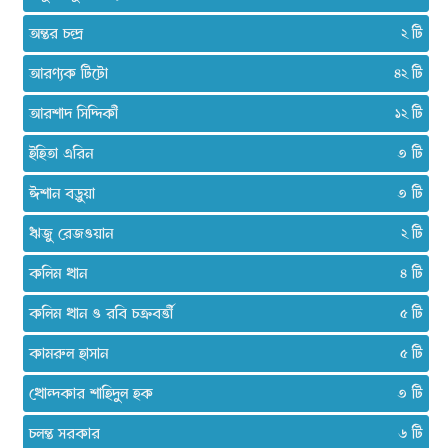
অন্তর চন্দ্র
২
আরণ্যক টিটো
৪২
আরশাদ সিদ্দিকী
১২
ইহিতা এরিন
৩
ঈশান বড়ুয়া
৩
ঋজু রেজওয়ান
২
কলিম খান
৪
কলিম খান ও রবি চক্রবর্ত্তী
৫
কামরুল হাসান
৫
খোন্দকার শাহিদুল হক
৩
চলন্ত সরকার
৬