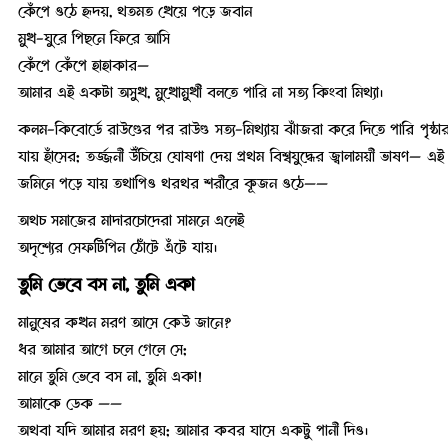
কেঁপে ওঠে হৃদয়, থতমত খেয়ে পড়ে জবান
মুখ-ঘুরে পিছনে ফিরে আসি
কেঁপে কেঁপে হাহাকার—
আমার এই একটা অসুখ, মুখোমুখী বলতে পারি না সত্য কিংবা মিথ্যা।
কলম-কিবোর্ডে রাউণ্ডের পর রাউণ্ড সত্য-মিথ্যায় ঝাঁজরা করে দিতে পারি পৃষ
যায় হাঁসের; তর্জ্জনী উঁচিয়ে ঘোষণা দেয় প্রথম বিশ্বযুদ্ধের জ্বালাময়ী ভাষণ— 
জমিনে পড়ে যায় তথাপিও থরথর শরীরে কূজন ওঠে——
অথচ সমাজের মাদারচোদেরা সামনে এলেই
অদৃশ্যের সেফটিপিন ঠোঁটে এঁটে যায়।
তুমি ভেবে বস না, তুমি একা
মানুষের কখন মরণ আসে কেউ জানে?
ধর আমার আগে চলে গেলে সে;
মানে তুমি ভেবে বস না, তুমি একা!
আমাকে ডেক ——
অথবা যদি আমার মরণ হয়; আমার কবর ঘাসে একটু পানী দিও।