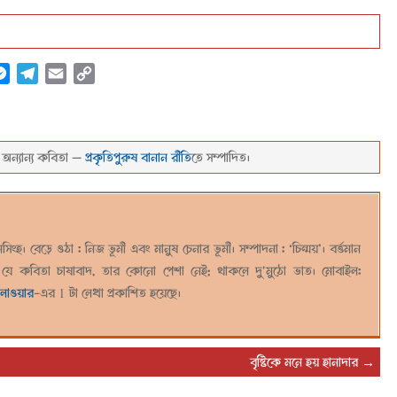
atsApp
Messenger
Telegram
Email
Copy
Link
 অন্যান্য কবিতা —
প্রকৃতিপুরুষ বানান রীতি
তে সম্পাদিত।
সিংহ। বেড়ে ওঠা : নিজ ভূমী এবং মানুষ চেনার ভূমী। সম্পাদনা : ‘চিন্ময়’। বর্ত্তমান
 যে কবিতা চাষাবাদ, তার কোনো পেশা নেই; থাকলে দু'মুঠো ভাত। মোবাইল:
িলাওয়ার
-এর 1 টা লেখা প্রকাশিত হয়েছে।
বৃষ্টিকে মনে হয় হানাদার
→