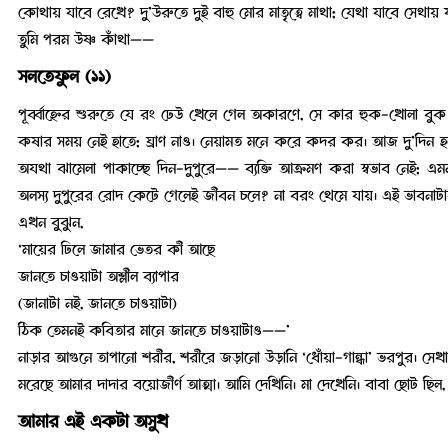
কোথায় যাবে রেখে? দু’উরুতে দুই বাহু মোর মাতৃত্বে মাথা; যেথা যাবে সেথা
তুমি পরম উষ্ণ কাঁথা——
সলতেফুল (১১)
পূর্ব্বাহ্নের শুরুতে যে রং ঢেউ খেলে গেল অকারণে, সে কার হুক-খোলা বুক
কষার সময় নেই হাতে; ঘ্রাণ নাও। নেয়ামত মনে করে কদর কর। আজ দু’দিন হল
অযথা ঝামেলা পাকাচ্ছে দিন-দুপুরে—— ব্যক্তি আক্রমণ করা স্বভাব নেই; এ
অলস্য দুপুরের রোদ কেটে গেলেই জীবন চলে? না বরং থেমে যায়। এই ভাবনা
এখন বুঝুন,
‘মায়ের ঢিলে জামার ভেতর কী আছে
জানতে চাওয়াটা অশ্লীল ব্যাপার
(জানাটা নই, জানতে চাওয়াটা)
ঠিক তেমনই কবিতার মানে জানতে চাওয়াটাও——’
নাড়ার আগুনে তাপানো শরীর, শরীরে জড়ানো উড়ানি ‘ধোঁয়া-গান্ধা’ ভরপুর। স
মরেছে আমার দাদার বয়োজীর্ণ আত্মা। আমি দেখিনি। মা দেখেনি। বাবা ছোট ছিল, বা
আমার এই একটা অসুখ