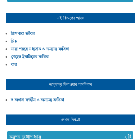
এই বিভাগের আরও
ত্রিশপারা জীবন
মিত
মায়া শহরে মধ্যরাত ও অন্যান্য কবিতা
সোহেল ইয়াসিনের কবিতা
বার
নম্ফোদ্র দিলাওয়ার
অমনিবাস
দ অথবা বর্ণহীন ও অন্যান্য কবিতা
লেখক নির্ঘণ্ট
অনুপম মুখোপাধ্যায়
২