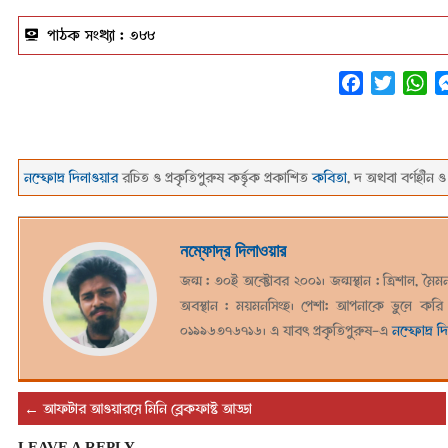
পাঠক সংখ্যা :
৩৮৮
Facebook
Twitter
Wh
নম্ফোদ্র দিলাওয়ার
রচিত ও প্রকৃতিপুরুষ কর্ত্তৃক প্রকাশিত
কবিতা
, দ অথবা বর্ণহীন ও
২০২২-০১-২৫
নম্ফোদ্র দিলাওয়ার
জন্ম : ৩০ই অক্টোবর ২০০১। জন্মস্থান : ত্রিশাল, মৈমন
অবস্থান : ময়মনসিংহ। পেশা: আপনাকে ভুলে করি
০১৯৯৬৩৭৬৭১৬। এ যাবৎ প্রকৃতিপুরুষ-এ
নম্ফোদ্র দ
←
আফটার আওয়ারসে মিনি ব্রেকফাষ্ট আড্ডা
LEAVE A REPLY