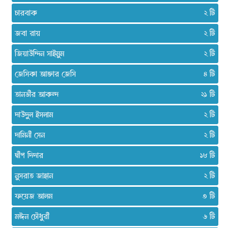
চারবাক
২
জবা রায়
২
জিয়াউদ্দিন সাইমুম
২
জেসিকা আক্তার জেসি
৪
তানভীর আকন্দ
২১
দাউদুল ইসলাম
২
দামিনী সেন
২
দ্বীপ দিদার
১৮
নুসরাত জাহান
২
ফয়েজ আলম
৩
মঈন চৌধুরী
৬