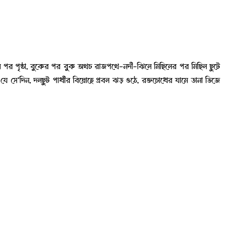
্ঠার পর পৃষ্ঠা, বুকের পর বুক অথচ রাজপথে-নদী-ঝিলে মিছিলের পর মিছিল ছুটে
এই যে সে’দিন, দলছুট পাখীর বিদ্রোহে প্রবল ঝড় ওঠে, রক্তচোখের ঘামে ডানা ভিজে