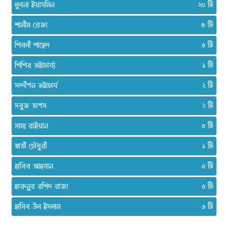
লুবনা ইয়াসমিন
২০
শামীম রেজা
৩
শিবলী শাহেদ
৫
শিশির ভট্টাচার্য্য
১
সন্দীপন ভট্টাচার্য
২
সবুজ তাপস
২
সাম্য রাইয়ান
৫
স্বাতী চৌধুরী
১
হাবিব আহসান
৫
হারুনুর রশিদ রাজা
৫
হাসিব উল ইসলাম
৬