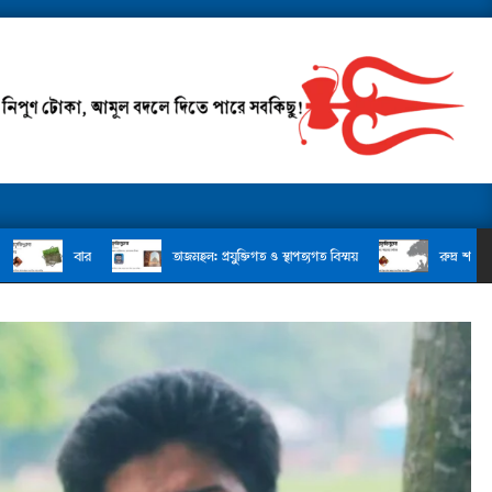
ার
তাজমহল: প্রযুক্তিগত ও স্থাপত্যগত বিস্ময়
রুদ্র শায়কের কবিতা