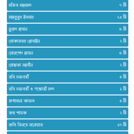
মজিব মহমমদ
৭
মাহবুবুল ইসলাম
২৬
মুরাদ হাসান
৩
মোকাররম হোসাইন
২
মোরশেদ হাসান
৩
মোস্তফা মহসীন
২
রবি চক্রবর্ত্তী
৪
রবি চক্রবর্ত্তী ও গঙ্গোত্রী চন্দ
১
রুখসানা কাজল
৪
রুদ্র শায়ক
২
রুবি বিনতে মনোয়ার
১৭