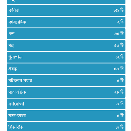
কবিতা
১৫১
কাব্যনাটক
২
গদ্য
৩৪
গল্প
৩৮
পুনঃপঠন
১২
প্রবন্ধ
৪৩
বটতলার বয়ান
৫
সমসাময়িক
২৩
সমালোচনা
৩
সাক্ষাৎকার
৫
হিজিবিজি
১২