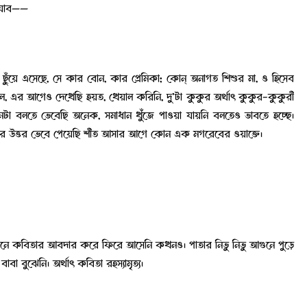
য় যাব——
 ছুঁয়ে এসেছে, সে কার বোন, কার প্রেমিকা; কোন্ অনাগত শিশুর মা, ও হিসেব
, এর আগেও দেখেছি হয়ত, খেয়াল করিনি, দু’টা কুকুর অর্থাৎ কুকুর-কুকুরী
মনটা বলতে ভেবেছি অনেক, সমাধান খুঁজে পাওয়া যায়নি বলতেও ভাবতে হচ্ছে।
টার উত্তর ভেবে পেয়েছি শীত আসার আগে কোন এক মগরেবের ওয়াক্তে।
েখানে কবিতার আবদার করে ফিরে আসেনি কখনও। পাতার নিভু নিভু আগুনে পুড়ে
বা বুঝেনি। অর্থাৎ কবিতা রহস্যামৃত্য।