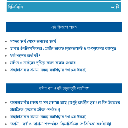
হিজিবিজি
১২
এই বিভাগের আরও
শব্দের অর্থ থেকে জগতের অর্থে
ভাষায় ঔপনিবেশিকতা : প্রাচীন ভারতে ম্যানেজমেণ্ট ও বাৎস্যায়ণের কামসূত্র
ধর্ম্ম শব্দের অর্থ কী?
নাপিত ও সার্জনের দৃষ্টিতে বাংলা বানান-সংস্কার
বাঙ্গালাভাষার বানান-সমস্যা সমাধানের পথ (১ম খসড়া)
কলিম খান ও রবি চক্রবর্ত্তী
অমনিবাস
বাঙ্গালাভাষীর ছড়ায় যা সব ছড়ানো আছে [শুধুই অর্থহীন ছড়া! না কি উন্নততর
সামাজিক চেতনার জীবন-দর্শন!!!]
বাঙ্গালাভাষার বানান-সমস্যা সমাধানের পথ (১ম খসড়া)
‘ধ্বনি’, ‘বর্ণ’ ও ‘বানান’ শব্দগুলির ‘ক্রিয়াভিত্তিক-বর্ণভিত্তিক’ অর্থব্যাখ্যা