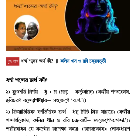
ধর্ম্ম শব্দের অর্থ কী?
॥
কলিম খান ও রবি চক্রবর্ত্তী
পুনঃপঠন
ধর্ম্ম শব্দের অর্থ কী?
১) ব্যুৎপত্তি নির্ণয়— ধৃ + ম (মন্)— কর্তৃবাচ্যে। (বঙ্গীয় শব্দকোষ,
হরিচরণ বন্দ্যোপাধ্যায়— সংক্ষেপে ‘ব.শ.’।)
২) ক্রিয়াভিত্তিক-বর্ণভিত্তিক অর্থ— ধর্ মিতি মিত যাহাতে। (বঙ্গীয়
শব্দার্থকোষ, কলিম খান ও রবি চক্রবর্ত্তী— সংক্ষেপে‘ব.শব্দা.’)।
শরীরসাধন যে কর্ম্মের অপেক্ষা করে। (অমরকোষ)। লোকধারণ