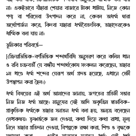
না। একইভাবে যাঁহারা শেয়ার বাজারে টাকা খাটায়, নিজে কোন
পণ্য বা পরিসেবা উৎপাদন করে না, কেবল অধর্ম্ম দ্বারা
অর্থোপার্জন করে, কিংবা যাহারা ধর্ম্মবৈতংসিক, তাহাদেরকেও
ধার্ম্মিক বলা যায় না।
ভূমিকার পরিবর্ত্তে—
[(ক্রিয়াভিত্তিক-বর্ণভিত্তিক শব্দার্থবিধি অনুসরণ করে কলিম খান
ও রবি চক্রবর্তী যে বঙ্গীয় শব্দার্থকোষ সংকলন করেছেন, তাহার
১ম খণ্ডে ধর্ম্ম শব্দের যেরূপ অর্থ প্রদত্ত হয়েছে, এখানে সেটী
উপস্থাপন করা হৈল।)
ধর্ম্ম বিষয়ের এই অর্থ আমাদের জানায়, জগতের প্রতিটী সত্তার
নিজ নিজ ধর্ম্ম আছে। মানুষের সেই আদি অকৃত্রিম স্বাভাবিক-
প্রাকৃতিক ধর্ম্মকে তাহার সনাতন ধর্ম্ম বলা হয়, অন্যত্র বলেছেন
লেখকদ্বয়। তৃষ্ণার্ত্তকে জল দেওয়া, কথা দিয়ে কথা রাখা, মূল্য
নিলে তাহার প্রতিদান দেওয়া, বিপন্নকে রক্ষা করা, শিশু ও বৃদ্ধকে
সহায়তা করা … এসবৈ মানুষের সনাতন ধর্ম্ম। সেই ধর্ম্ম