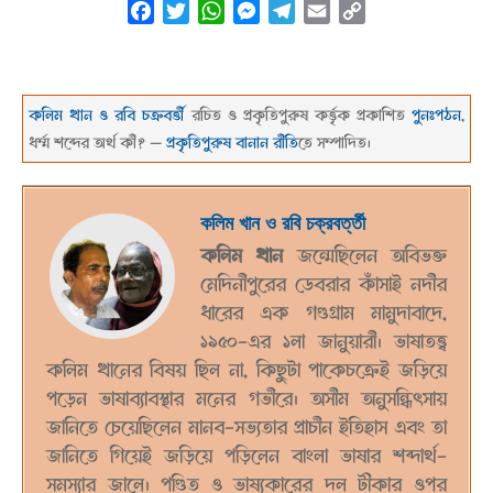
Facebook
Twitter
WhatsApp
Messenger
Telegram
Email
Copy
Link
কলিম খান ও রবি চক্রবর্ত্তী
রচিত ও প্রকৃতিপুরুষ কর্ত্তৃক প্রকাশিত
পুনঃপঠন
,
ধর্ম্ম শব্দের অর্থ কী? —
প্রকৃতিপুরুষ বানান রীতি
তে সম্পাদিত।
২০২১-১০-০৯
কলিম খান ও রবি চক্রবর্ত্তী
কলিম খান
জন্মেছিলেন অবিভক্ত
মেদিনীপুরের ডেবরার কাঁসাই নদীর
ধারের এক গণ্ডগ্রাম মামুদাবাদে,
১৯৫০-এর ১লা জানুয়ারী। ভাষাতত্ত্ব
কলিম খানের বিষয় ছিল না, কিছুটা পাকেচক্রেই জড়িয়ে
পড়েন ভাষাব্যাবস্থার মনের গভীরে। অসীম অনুসন্ধিৎসায়
জানিতে চেয়েছিলেন মানব-সভ্যতার প্রাচীন ইতিহাস এবং তা
জানিতে গিয়েই জড়িয়ে পড়িলেন বাংলা ভাষার শব্দার্থ-
সমস্যার জালে। পণ্ডিত ও ভাষ্যকারের দল টীকার ওপর