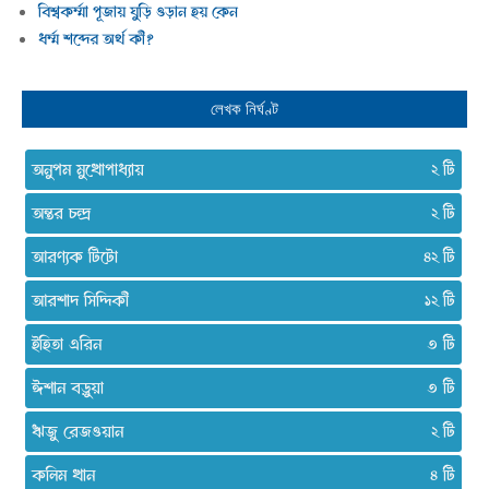
বিশ্বকর্ম্মা পূজায় ঘুড়ি ওড়ান হয় কেন
ধর্ম্ম শব্দের অর্থ কী?
লেখক নির্ঘণ্ট
অনুপম মুখোপাধ্যায়
২
অন্তর চন্দ্র
২
আরণ্যক টিটো
৪২
আরশাদ সিদ্দিকী
১২
ইহিতা এরিন
৩
ঈশান বড়ুয়া
৩
ঋজু রেজওয়ান
২
কলিম খান
৪