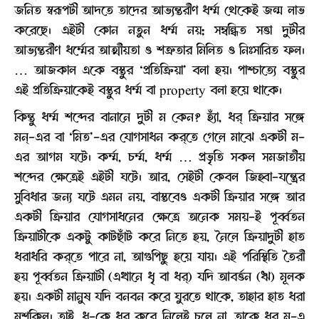
জনিত স্বরূপটী আদতে তাদের আভ্যন্তরীণ ধর্ম্ম থেকেই জন্ম লাভ
করেছে। এইটী কোন নতুন ধর্ম্ম নয়; সম্বন্ধিত সত্তা দুটীর
আভ্যন্তরীণ ধর্ম্মের আত্মীয়তা ও শত্রুতার মিলিত ও নিঃসারিত ফল।
… আজকাল একে বস্তুর ‘প্রতিক্রিয়া’ বলা হয়। পাশ্চাত্যে বস্তুর
এই প্রতিক্রিয়াকেই বস্তুর ধর্ম্ম বা property বলা হয়ে থাকে।
কিন্তু ধর্ম্ম শব্দের বানানে দুটী ম কেন? হ্যাঁ, ধর্ ক্রিয়ার সঙ্গে
মন্-এর বা ‘মিত’-এর যোগসাধন কর্‌তে গেলে মাঝে একটী ম-
এর আগম ঘটে। কর্ম্ম, চর্ম্ম, ধর্ম্ম … প্রভৃতি সকল সমজাতীয়
শব্দের ক্ষেত্রেই এইটী ঘটে। আর, সেইটী কেবল জিহ্বা-যন্ত্রের
সুবিধার জন্য ঘটে এমন নয়, বাস্তবেও একটী ক্রিয়ার সঙ্গে আর
একটী ক্রিয়ার যোগসাধনের ক্ষেত্রে অনেক সময়-ই পূর্ব্বতন
ক্রিয়াটীকে একটু কাটছাঁট করে নিতে হয়, নৈলে ক্রিয়াদুটী হাত
ধরাধরি কর্‌তে পারে না, আগুপিছু হয়ে যায়। এই পরিস্থিতি তৈরী
হয় পূর্ব্বতন ক্রিয়াটী (এখানে ধৃ বা ধর্) যদি আবর্ত্তন (ঋ) মূলক
হয়। একটী মানুষ যদি বনবন করে ঘুরতে থাকে, তাহার হাত ধরা
মুশকিল। তাই, ধৃ-কে ধর্ করে নিলেই চলে না, তাকে ধর্ ম্-এ