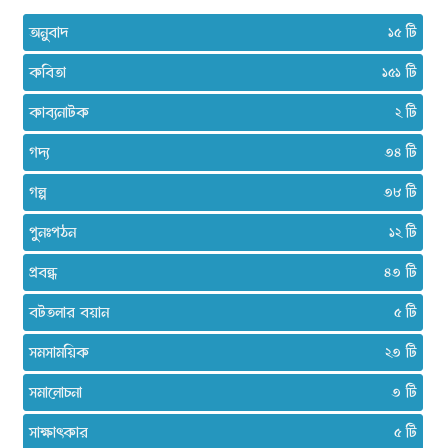
অনুবাদ
১৫
কবিতা
১৫১
কাব্যনাটক
২
গদ্য
৩৪
গল্প
৩৮
পুনঃপঠন
১২
প্রবন্ধ
৪৩
বটতলার বয়ান
৫
সমসাময়িক
২৩
সমালোচনা
৩
সাক্ষাৎকার
৫