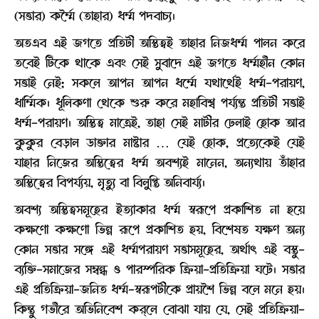
(সত্তার) কর্ম্মৈ (তাহার) ধর্ম্ম পদবাচ্য।
অতএব এই জগতে প্রতিটী অস্তিত্বই তাহার নিজধর্ম্ম পালন করে
তবেই টিকে থাকে এবং সেই সুবাদে এই জগতে ধর্ম্মহীন কোন
সত্তাই নেই; সকলে আপন আপন ধর্ম্মে যথার্থেই ধর্ম্ম-পরায়ণ,
ধার্ম্মিক। ধূলিকণা থেকে শুরু করে মহাবিশ্ব পর্য্যন্ত প্রতিটী সত্তাই
ধর্ম্ম-পরায়ণ। অস্তিত্ব মাত্রেই, তাহা সেই মাটীর ঢেলাই হোক আর
কুকুর বেড়াল ডাক্তার মাষ্টার … যেই হোক, প্রত্যেকেই যেই
যাহার নিজের অস্তিত্বের ধর্ম্ম অবশ্যই মানেন, অন্যথায় তাঁহার
অস্তিত্বের বিপর্য্যয়, মৃত্যু বা বিলুপ্তি অনিবার্য্য।
অবশ্য অস্তিত্বসমূহের ইত্যাকার ধর্ম্ম স্বরূপে প্রকাশিত না হয়ে
কক্ষণো কক্ষণো ভিন্ন রূপে প্রকাশিত হয়, বিশেষত যক্ষণ অন্য
কোন সত্তার সঙ্গে এই ধর্ম্মপরায়ণ সত্তাসমূহের, অর্থাৎ এই বস্তু-
ব্যক্তি-সমাজের সম্বন্ধ ও পারস্পরিক ক্রিয়া-প্রতিক্রিয়া ঘটে। সত্তার
এই প্রতিক্রিয়া-জনিত ধর্ম্ম-স্বরূপটীকে প্রায়শৈ ভিন্ন বলে মনে হয়।
কিন্তু গভীরে অভিনিবেশ কর্‌লে বোঝা যায় যে, সেই প্রতিক্রিয়া-