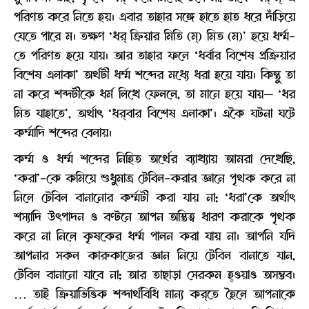
পরিণত করে নিতে হয়। এবার তাহার সঙ্গে হাতে হাত ধরে দাঁড়িয়ে
যেতে পারে ম। তক্ষণ ‘ধর্ ক্রিয়ার মিতি (ম্) মিত (ম)’ হয়ে ধর্ম্ম-
তে পরিণত হয়ে যায়। আর তাহার ফলে ‘ধর্বার বিশেষ প্রক্রিয়ার
বিশেষ এলাকা’ অর্থটী ধর্ম্ম শব্দের মধ্যে ধরা হয়ে যায়। কিন্তু তা
না করে শব্দটীকে ধর্ম লিখে ফেললে, তা মানে হয়ে যায়— ‘ধর
মিত যাহাতে’, অর্থাৎ ‘ধর্‌বার বিশেষ এলাকা’। একৈ ঘটনা ঘটে
কর্ম্মাদি শব্দের বেলায়।
কর্ম্ম ও ধর্ম্ম শব্দের নিহিত অর্থের ব্যাখ্যায় আমরা দেখেছি,
‘করা’-কে কমিয়ে শুধুমাত্র টেবিল-করার জ্ঞানে পৃথক করে না
নিলে টেবিল বানানোর কর্ম্মটী করা যায় না; ‘ধরা’কে অর্থাৎ
শস্যাদি উৎপাদন ও বণ্টনে আপন অস্তিত্ব ধারণ করাকে পৃথক
করে না নিলে কৃষকের ধর্ম্ম পালন করা যায় না। আপনি যদি
আপনার সকল কারুকাজের জ্ঞান নিয়ে টেবিল বানাতে যান,
টেবিল বানানো যাবে না; আর তাছাড়া সেরকম হ্ওয়াও অসম্ভব।
… তাই ক্রিয়াভিত্তিক শব্দার্থবিধি মান্য কর্‌তে হৈলে আপনাকে