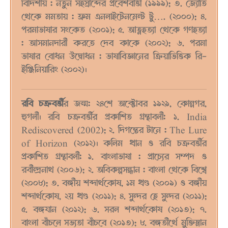
বিদিশায় : নতুন সহস্রাব্দের প্রবেশবার্ত্তা (১৯৯৯); ৩. জ্যোতি
থেকে মমতায় : ফ্রম এনলাইটেনমেন্ট টু…. (২০০০); ৪.
পরমাভাষার সংকেত (২০০১); ৫. আত্নহত্যা থেকে গণহত্যা
: আসমানদারী করতে দেব কাকে (২০০২); ৬. পরমা
ভাষার বোধন উদ্বোধন : ভাষাবিজ্ঞানের ক্রিয়াভিত্তিক রি-
ইঞ্জিনিয়ারিং (২০০২)।
রবি চক্রবর্ত্তী
র জন্ম: ২৪শে অক্টোবর ১৯২৯, কোন্নগর,
হুগলী।
রবি চক্রবর্ত্তীর প্রকাশিত গ্রন্থাবলী: ১. India
Rediscovered (2002); ২. দিগন্তের টানে : The Lure
of Horizon (২০১২)।
কলিম খান ও রবি চক্রবর্ত্তীর
প্রকাশিত গ্রন্থাবলী: ১. বাংলাভাষা : প্রাচ্যের সম্পদ ও
রবীন্দ্রনাথ (২০০৬); ২. অবিকল্পসন্ধান : বাংলা থেকে বিশ্বে
(২০০৮); ৩. বঙ্গীয় শব্দার্থকোষ, ১ম খণ্ড (২০০৯) ও বঙ্গীয়
শব্দার্থকোষ, ২য় খণ্ড (২০১১); ৪. সুন্দর হে সুন্দর (২০১১);
৫. বঙ্গযান (২০১২); ৬. সরল শব্দার্থকোষ (২০১৩); ৭.
বাংলা বাঁচলে সভ্যতা বাঁচবে (২০১৩); ৮. বঙ্গতীর্থে মুক্তিস্নান