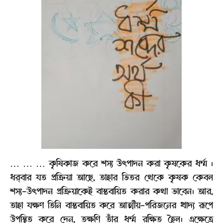
… … … কৃষিকাজ করে শস্য উৎপাদন করা কৃষকের ধর্ম্ম ।
ধর্‌বার যত প্রক্রিয়া আছে, তাহার ভিতর থেকে কৃষক কেবল
শস্য-উৎপাদন প্রক্রিয়াকেই বাস্তবায়িত করার কথা ভাবেন। আর,
তাহা যক্ষণ তিনি বাস্তবায়িত করে আত্মীয়-পরিজনের খাদ্য রূপে
উপস্থিত করে দেন, তক্ষণি তাঁর ধর্ম্ম রক্ষিত হৈল। এক্ষেত্রে