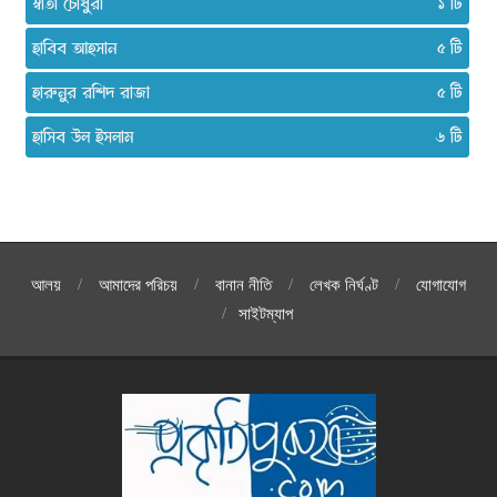
স্বাতী চৌধুরী
১
হাবিব আহসান
৫
হারুনুর রশিদ রাজা
৫
হাসিব উল ইসলাম
৬
আলয়
আমাদের পরিচয়
বানান নীতি
লেখক নির্ঘণ্ট
যোগাযোগ
সাইটম্যাপ