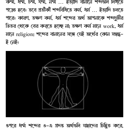
কর্ম্ম, ধর্ম্ম, চর্ম্ম, ঘর্ম্ম, নর্ম্ম … ইত্যাদি বানানে শব্দগুলি লিখ্তে
পড়্তে হবে। তবে প্রতীকী শব্দবিধিতে কর্ম, ধর্ম … ইত্যাদি চলতে
পারে। কারণ, তক্ষণ কর্ম, ধর্ম শব্দের অর্থ আপনাকে শব্দদুটীর
ভিতর থেকে বের কর্‌তে হচ্ছে না; তক্ষণ কর্ম মানে work, ধর্ম
মানে religion; শব্দের বানানের সঙ্গে যেই অর্থের কোন সম্বন্ধ-
ই নেই।
ওপরে ধর্ম্ম শব্দের ৩-এ প্রদত্ত অর্থগুলি যাহাদের চিহ্ণিত করে,