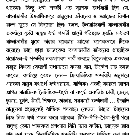
থাকেন। কিন্তু ধর্ম্ম শব্দটী এত ব্যাপক অর্থধারী ছিল যে,
বাংলাভাষীর উত্তরাধিকারে মানুষের জীবনের ও সমাজের বিশাল
অংশ জুড়ে সে বিদ্যমান ছিল। ফলে, ইংরেজিবাদী বাংলাভাষীর
একগুঁয়ে চেষ্টা সত্ত্বেও ধর্ম্ম শব্দটী আদৌ পরিত্যক্ত হয়নি; সাধারণ
বাংলাভাষীর মুখে তাহার ব্যাবহার আজো ব্যাপকভাবে টিকে
রয়েছে। তাহা ছাড়া আজকের বাংলাভাষীর জীবনের প্রাত্যহিক
প্রয়োজন-ই শব্দটীর নবজাগরণ দাবী করছে বিপুলভাবে। একজন
মজুর কিংবা কেরাণী যথাসময়ে কাজে যান, নির্দ্দেশ মত কাজ
করেন, কর্ম্মান্তে বেতন নেন— ক্রিয়াভিত্তিক শব্দবিধি অনুসারে
এরকম মানুষ যথার্থে ধর্ম্মপরায়ন, ধার্ম্মিক। একই কারণে আপন
আপন সামাজিক নৈমিত্তিক-ধর্ম্মে বা কর্ম্মে একনিষ্ঠ চাষী, জেলে,
ছুতার, কুলি, তাঁতী, শিক্ষক, ডাক্তার, সরকারী কর্ম্মচারী … ইত্যাদি
মানুষেরা প্রত্যেকেই ধার্ম্মিক পদবাচ্য। কেননা, তাঁহারা তাঁহাদের
নিজ নিজ ধর্ম্ম পালন করে থাকেন। টিকি-দাঁড়ি-পৈতা-টুপী পরে
অদৃশ্য কোন শাসকের প্রশংসায় যিনি সময় কাটান, তাহাকে আর
যাই বলা যাক, ক্রিয়াভিত্তিক শব্দবিধি অনুসারে ধার্ম্মিক বলা যায়