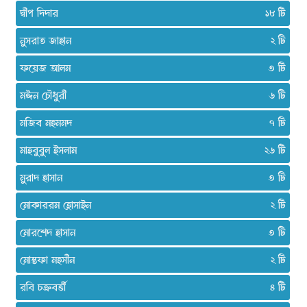
দ্বীপ দিদার
১৮
নুসরাত জাহান
২
ফয়েজ আলম
৩
মঈন চৌধুরী
৬
মজিব মহমমদ
৭
মাহবুবুল ইসলাম
২৬
মুরাদ হাসান
৩
মোকাররম হোসাইন
২
মোরশেদ হাসান
৩
মোস্তফা মহসীন
২
রবি চক্রবর্ত্তী
৪