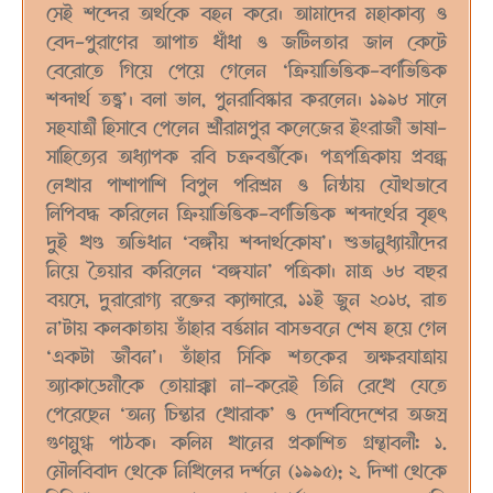
সেই শব্দের অর্থকে বহন করে। আমাদের মহাকাব্য ও
বেদ-পুরাণের আপাত ধাঁধা ও জটিলতার জাল কেটে
বেরোতে গিয়ে পেয়ে গেলেন ‘ক্রিয়াভিত্তিক-বর্ণভিত্তিক
শব্দার্থ তত্ত্ব’। বলা ভাল, পুনরাবিষ্কার করলেন। ১৯৯৮ সালে
সহযাত্রী হিসাবে পেলেন শ্রীরামপুর কলেজের ইংরাজী ভাষা-
সাহিত্যের অধ্যাপক রবি চক্রবর্ত্তীকে। পত্রপত্রিকায় প্রবন্ধ
লেখার পাশাপাশি বিপুল পরিশ্রম ও নিষ্ঠায় যৌথভাবে
লিপিবদ্ধ করিলেন ক্রিয়াভিত্তিক-বর্ণভিত্তিক শব্দার্থের বৃহৎ
দুই খণ্ড অভিধান ‘বঙ্গীয় শব্দার্থকোষ’। শুভানুধ্যায়ীদের
নিয়ে তৈয়ার করিলেন ‘বঙ্গযান’ পত্রিকা। মাত্র ৬৮ বছর
বয়সে, দুরারোগ্য রক্তের ক্যান্সারে, ১১ই জুন ২০১৮, রাত
ন’টায় কলকাতায় তাঁহার বর্ত্তমান বাসভবনে শেষ হয়ে গেল
‘একটা জীবন’। তাঁহার সিকি শতকের অক্ষরযাত্রায়
অ্যাকাডেমীকে তোয়াক্কা না-করেই তিনি রেখে যেতে
পেরেছেন ‘অন্য চিন্তার খোরাক’ ও দেশবিদেশের অজস্র
গুণমুগ্ধ পাঠক।
কলিম খানের প্রকাশিত গ্রন্থাবলী: ১.
মৌলবিবাদ থেকে নিখিলের দর্শনে (১৯৯৫); ২. দিশা থেকে