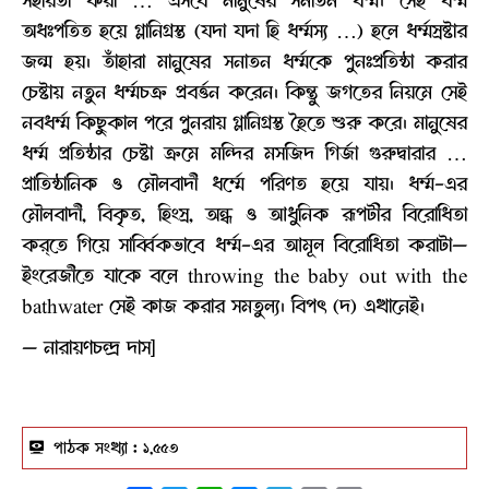
অধঃপতিত হয়ে গ্লানিগ্রস্ত (যদা যদা হি ধর্ম্মস্য …) হলে ধর্ম্মস্রষ্টার
জন্ম হয়। তাঁহারা মানুষের সনাতন ধর্ম্মকে পুনঃপ্রতিষ্ঠা করার
চেষ্টায় নতুন ধর্ম্মচক্র প্রবর্ত্তন করেন। কিন্তু জগতের নিয়মে সেই
নবধর্ম্ম কিছুকাল পরে পুনরায় গ্লানিগ্রস্ত হৈতে শুরু করে। মানুষের
ধর্ম্ম প্রতিষ্ঠার চেষ্টা ক্রমে মন্দির মসজিদ গির্জা গুরুদ্বারার …
প্রাতিষ্ঠানিক ও মৌলবাদী ধর্ম্মে পরিণত হয়ে যায়। ধর্ম্ম-এর
মৌলবাদী, বিকৃত, হিংস্র, অন্ধ ও আধুনিক রূপটীর বিরোধিতা
কর্‌তে গিয়ে সার্ব্বিকভাবে ধর্ম্ম-এর আমূল বিরোধিতা করাটা—
ইংরেজীতে যাকে বলে throwing the baby out with the
bathwater সেই কাজ করার সমতুল্য। বিপৎ (দ) এখানেই।
— নারায়ণচন্দ্র দাস]
পাঠক সংখ্যা :
১,৫৫৩