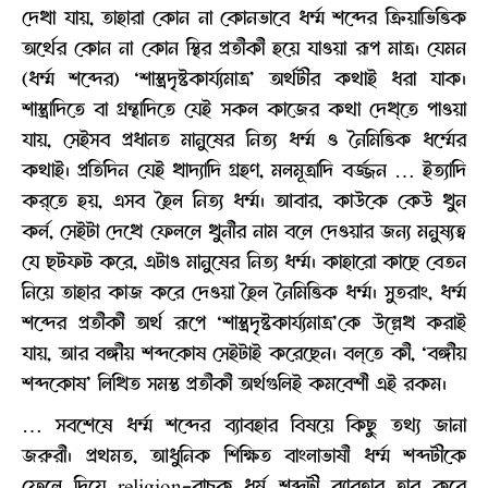
দেখা যায়, তাহারা কোন না কোনভাবে ধর্ম্ম শব্দের ক্রিয়াভিত্তিক
অর্থের কোন না কোন স্থির প্রতীকী হয়ে যাওয়া রূপ মাত্র। যেমন
(ধর্ম্ম শব্দের) ‘শাস্ত্রদৃষ্টকার্য্যমাত্র’ অর্থটীর কথাই ধরা যাক।
শাস্ত্রাদিতে বা গ্রন্থাদিতে যেই সকল কাজের কথা দেখ্তে পাওয়া
যায়, সেইসব প্রধানত মানুষের নিত্য ধর্ম্ম ও নৈমিত্তিক ধর্ম্মের
কথাই। প্রতিদিন যেই খাদ্যাদি গ্রহণ, মলমূত্রাদি বর্জ্জন … ইত্যাদি
কর্‌তে হয়, এসব হৈল নিত্য ধর্ম্ম। আবার, কাউকে কেউ খুন
কর্ল, সেইটা দেখে ফেললে খুনীর নাম বলে দেওয়ার জন্য মনুষ্যত্ব
যে ছটফট করে, এটাও মানুষের নিত্য ধর্ম্ম। কাহারো কাছে বেতন
নিয়ে তাহার কাজ করে দেওয়া হৈল নৈমিত্তিক ধর্ম্ম। সুতরাং, ধর্ম্ম
শব্দের প্রতীকী অর্থ রূপে ‘শাস্ত্রদৃষ্টকার্য্যমাত্র’কে উল্লেখ করাই
যায়, আর বঙ্গীয় শব্দকোষ সেইটাই করেছেন। বল্‌তে কী, ‘বঙ্গীয়
শব্দকোষ’ লিখিত সমস্ত প্রতীকী অর্থগুলিই কমবেশী এই রকম।
… সবশেষে ধর্ম্ম শব্দের ব্যাবহার বিষয়ে কিছু তথ্য জানা
জরুরী। প্রথমত, আধুনিক শিক্ষিত বাংলাভাষী ধর্ম্ম শব্দটীকে
ফেলে দিয়ে religion-বাচক ধর্ম শব্দটী ব্যাবহার হার করে