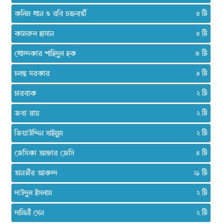
কলিম খান ও রবি চক্রবর্ত্তী
৫
কামরুল হাসান
৫
খোন্দকার শাহিদুল হক
৩
চলন্ত সরকার
৬
চারবাক
২
জবা রায়
২
জিয়াউদ্দিন সাইমুম
২
জেসিকা আক্তার জেসি
৪
তানভীর আকন্দ
২১
দাউদুল ইসলাম
২
দামিনী সেন
২