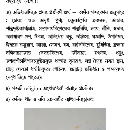
করে যে। (ব.শ.)।
৩) অভিধানাদিতে প্রদত্ত প্রতীকী অর্থ — বঙ্গীয় শব্দকোষ অনুসারে
: শ্রেয়ঃ, শুভ অদৃষ্ট, পুণ্য, চতুর্ব্বর্গের একতম, আচার,
শাস্ত্রদৃষ্টকার্য্যমাত্র, সম্প্রদায়বিশেষের শাস্ত্রবিধি, ন্যায়, নীতি, স্বভাব,
অসাধারণ গুণ, উপমা, অভিধেয় বস্তু, অহিংসা, যজ্ঞাদি, উপনিষৎ,
ঈশ্বরে অনুরাগ, আত্মা, সোমপ, যম, অর্হদবিশেষ, যুধিষ্ঠির, ব্রহ্মার
দক্ষিণস্তনজাত দেবতাবিশেষ, জীবাত্মা, সৎসঙ্গ, ধনুঃ,
তপঃশৌচাদিপাদচতুষ্টয়যুক্ত ধর্ম্মের বৃষরূপ, লগ্ন হৈতে নবম স্থান,
গ্রাম্য দেবতা ধর্ম্মঠাকুর। (পাঠক, অন্যান্য অভিধান ও শব্দকোষ
দেখে নিতে পারেন)। …
৪) শব্দটী religion অর্থেও‘ধর্ম’ বানানে প্রচলিত।
৫) কলিম খান ও রবি চক্রবর্ত্তীর ব্যাখ্যা-বিশ্লেষণ: