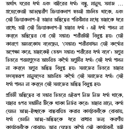
অর্থাৎ ঘরের ধর্ম্ম এবং বাইরের ধর্ম্ম। বস্তু, মানুষ, সমাজ …
প্রত্যেকেরই আভ্যন্তরীণ ক্রিয়াকলাপ স্বতঃই প্রচলিত থাকে, এবং
সেই ক্ৰিয়াকলাপ-ই তাহার অস্তিত্বের পরিসীমার মধ্যে তাহাকে ধরে
রাখে; তাই সেই ক্রিয়াকলাপ-ই তাহার ধর্ম্ম । এই ধর্ম্ম পালন না
কর্‌লে অস্তিত্বের (বা সেই সত্তার) শরীরটাই বিলুপ্ত হয়। যেই
কারণে অমরকোষ বলেছেন, ‘(সত্তার) শরীরসাধন যেই কর্ম্মের
অপেক্ষা করে, তাহাকেই (তত্তদ সত্তার) শরীরের ধর্ম্ম বলে’। অণুর
ভিতরে পরমাণুদের আচরিত কর্ম্মৈ অণুটীর ধর্ম্ম। সেই ধর্ম্ম পালন
না কর্‌লে অণুর অস্তিত্ব বিলুপ্ত হয়। সমাজের ভিতরে তাহার
সদস্যস্বরূপ মানুষদের আচরিত কর্ম্মৈ সেই সমাজের ধর্ম্ম। সেই
ধর্ম্ম পালন না কর্‌লে সেই সমাজের অস্তিত্ব বিলুপ্ত হয়।
প্রতিটী অস্তিত্বের বা সত্তার ভিতরে এইরূপ নিজ নিজ ধর্ম্ম থাকে,
যাহার ওপর সত্তাটীর টিকে থাকা নির্ভর করে। তাহার মানে, কর্ম্ম
যেমন আত্ম-ইচ্ছাকে বাস্তবায়িত করার কার্য্যাবলীকে বোঝায়,
ধর্ম্ম তেমনি আত্ম-অস্তিত্বকে ধরে রাখার জন্য করণীয়
কার্য্যাবলীকে বোঝায়। আর যেহেতু কর্ম্মৈ সেই কার্য্যাবলী, তাই