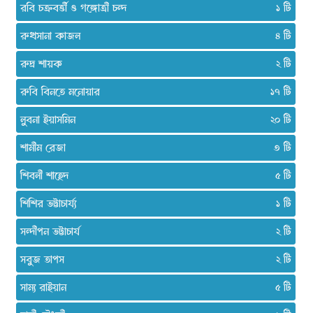
রবি চক্রবর্ত্তী ও গঙ্গোত্রী চন্দ
১
রুখসানা কাজল
৪
রুদ্র শায়ক
২
রুবি বিনতে মনোয়ার
১৭
লুবনা ইয়াসমিন
২০
শামীম রেজা
৩
শিবলী শাহেদ
৫
শিশির ভট্টাচার্য্য
১
সন্দীপন ভট্টাচার্য
২
সবুজ তাপস
২
সাম্য রাইয়ান
৫