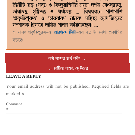
ত্রিনীতি তত্ত্ব (গদ্য) ও বিন্দুরূপিণীর নয়ন দর্শন (সংখ্যাতত্ত্ব,
ভাষাতত্ত্ব, সৃষ্টিতত্ত্ব ও ধর্ম্মতত্ত্ব ... বিষয়ক)। পাশাপাশি
‘প্রকৃতিপুরুষ’ ও ‘চারবাক’ নামক সাহিত্য ম্যাগাজিনের
সম্পাদক হিসাবে দায়িত্ব পালন করিতেছেন। ...
এ যাবৎ প্রকৃতিপুরুষ-এ
আরণ্যক টিটো
-এর 42 টা লেখা প্রকাশিত
হয়েছে।
ধর্ম্ম শব্দের অর্থ কী?
→
←
মাটিতে নামো, হে ঈশ্বর
LEAVE A REPLY
Your email address will not be published.
Required fields are
marked
*
Comment
*