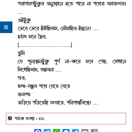
পরাগায়ণটুকুর অনুধ্যানে হতে পারে না পথের সমাজদার!
…
এইটুকু
ভেবে ভেবে হাঁটছিলাম, মৌমাছির ইন্ধনে! …
হঠাৎ মনে হৈল,
[……………………….]
তুমি
যে শূন্যস্থানটুকু পূর্ণ না-করে চলে গেছ, সেখানে
লিখেছিলাম, সম্ভাবনা …
শুভ,
দ্বন্দ্ব-সঙ্কুল পথে যেতে যেতে
ক্রমশঃ
জড়িয়ে পড়িতেছি সংঘাতে, পরিপার্শ্ববিশ্বে! …
পাঠক সংখ্যা :
৪২২