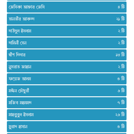
জেসিকা আক্তার জেসি
৪
তানভীর আকন্দ
২১
দাউদুল ইসলাম
২
দামিনী সেন
২
দ্বীপ দিদার
১৮
নুসরাত জাহান
২
ফয়েজ আলম
৩
মঈন চৌধুরী
৬
মজিব মহমমদ
৭
মাহবুবুল ইসলাম
২৬
মুরাদ হাসান
৩