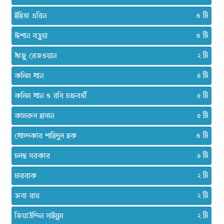
ইহিতা এরিন
৩
ঈশান বড়ুয়া
৩
ঋজু রেজওয়ান
২
কলিম খান
৪
কলিম খান ও রবি চক্রবর্ত্তী
৫
কামরুল হাসান
৫
খোন্দকার শাহিদুল হক
৩
চলন্ত সরকার
৬
চারবাক
২
জবা রায়
২
জিয়াউদ্দিন সাইমুম
২