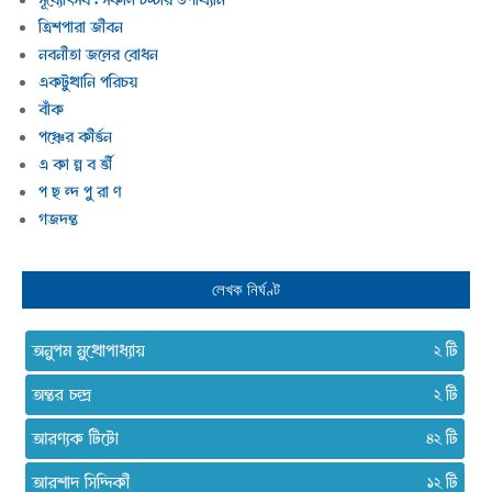
ত্রিশপারা জীবন
নবনীতা জলের বোধন
একটুখানি পরিচয়
বাঁক
পঞ্চের কীর্ত্তন
এ কা ন্ন ব র্ত্তী
প ছ ন্দ পু রা ণ
গজদন্ত
লেখক নির্ঘণ্ট
অনুপম মুখোপাধ্যায়
২
অন্তর চন্দ্র
২
আরণ্যক টিটো
৪২
আরশাদ সিদ্দিকী
১২