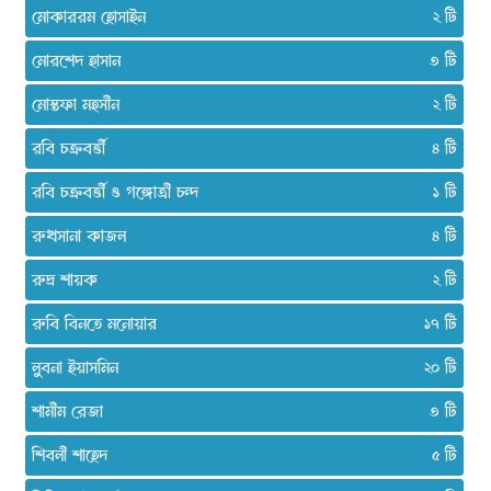
মোকাররম হোসাইন
২
মোরশেদ হাসান
৩
মোস্তফা মহসীন
২
রবি চক্রবর্ত্তী
৪
রবি চক্রবর্ত্তী ও গঙ্গোত্রী চন্দ
১
রুখসানা কাজল
৪
রুদ্র শায়ক
২
রুবি বিনতে মনোয়ার
১৭
লুবনা ইয়াসমিন
২০
শামীম রেজা
৩
শিবলী শাহেদ
৫