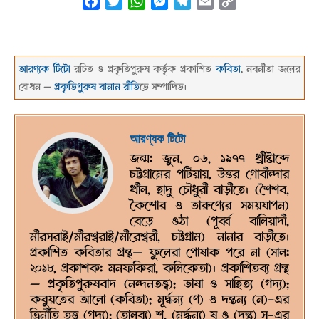
Facebook
Twitter
WhatsApp
Messenger
Telegram
Email
Copy
Link
আরণ্যক টিটো
রচিত ও প্রকৃতিপুরুষ কর্ত্তৃক প্রকাশিত
কবিতা
, নবনীতা জলের
বোধন —
প্রকৃতিপুরুষ বানান রীতি
তে সম্পাদিত।
২০২১-১০-১৩
আরণ্যক টিটো
জন্ম: জুন, ০৬, ১৯৭৭ খ্রীষ্টাব্দে
চট্টগ্রামের পটিয়ায়, উত্তর গোবীন্দার
খীল, হাদু চৌধুরী বাড়ীতে। (শৈশব,
কৈশোর ও তারুণ্যের সময়যাপন)
বেড়ে ওঠা (পূর্ব্ব বালিয়াদী,
মীরসরাই/মীরশ্বরাই/মীরেশ্বরী, চট্টগ্রাম) নানার বাড়ীতে।
প্রকাশিত কবিতার গ্রন্থ— ফুলেরা পোষাক পরে না (সাল:
২০১৮, প্রকাশক: মনফকিরা, কলিকেতা)। প্রকাশিতব্য গ্রন্থ
— প্রকৃতিপুরুষবাদ (নন্দনতত্ত্ব); ভাষা ও সাহিত্য (গদ্য);
কবুয়তের আলো (কবিতা); মূর্দ্ধন্য (ণ) ও দন্তন্য (ন)-এর
ত্রিনীতি তত্ত্ব (গদ্য); (তালব্য) শ, (মূর্দ্ধন্য) ষ ও (দন্ত) স-এর