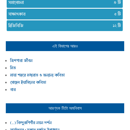
সমালোচনা
৩
সাক্ষাৎকার
৫
হিজিবিজি
১২
এই বিভাগের আরও
ত্রিশপারা জীবন
মিত
মায়া শহরে মধ্যরাত ও অন্যান্য কবিতা
সোহেল ইয়াসিনের কবিতা
বার
আরণ্যক টিটো
অমনিবাস
( . ) বিন্দুরূপিণীর নয়ন দর্শন
সূর্য্যোৎসব : সকাল চর্চ্চার উপাখ্যান