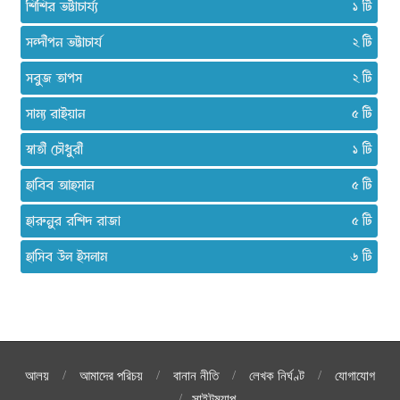
শিশির ভট্টাচার্য্য
১
সন্দীপন ভট্টাচার্য
২
সবুজ তাপস
২
সাম্য রাইয়ান
৫
স্বাতী চৌধুরী
১
হাবিব আহসান
৫
হারুনুর রশিদ রাজা
৫
হাসিব উল ইসলাম
৬
আলয়
আমাদের পরিচয়
বানান নীতি
লেখক নির্ঘণ্ট
যোগাযোগ
সাইটম্যাপ