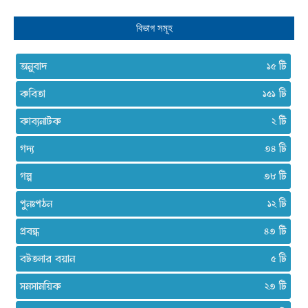
বিভাগ সমূহ
অনুবাদ
১৫
কবিতা
১৫১
কাব্যনাটক
২
গদ্য
৩৪
গল্প
৩৮
পুনঃপঠন
১২
প্রবন্ধ
৪৩
বটতলার বয়ান
৫
সমসাময়িক
২৩