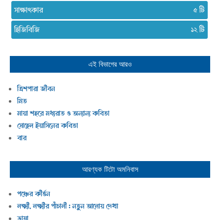
সাক্ষাৎকার
৫
হিজিবিজি
১২
এই বিভাগের আরও
ত্রিশপারা জীবন
মিত
মায়া শহরে মধ্যরাত ও অন্যান্য কবিতা
সোহেল ইয়াসিনের কবিতা
বার
আরণ্যক টিটো
অমনিবাস
পঞ্চের কীর্ত্তন
লক্ষ্মী, লক্ষ্মীর পাঁচালী : নতুন আলোয় দেখা
ভাষা