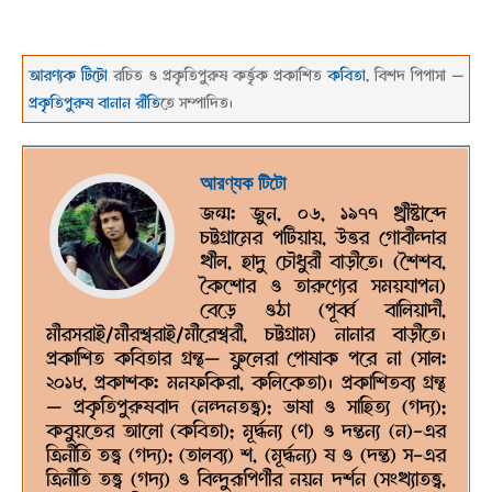
আরণ্যক টিটো
রচিত ও প্রকৃতিপুরুষ কর্ত্তৃক প্রকাশিত
কবিতা
, বিশদ পিপাসা —
প্রকৃতিপুরুষ বানান রীতি
তে সম্পাদিত।
২০১৫-০৩-২৪
আরণ্যক টিটো
জন্ম: জুন, ০৬, ১৯৭৭ খ্রীষ্টাব্দে
চট্টগ্রামের পটিয়ায়, উত্তর গোবীন্দার
খীল, হাদু চৌধুরী বাড়ীতে। (শৈশব,
কৈশোর ও তারুণ্যের সময়যাপন)
বেড়ে ওঠা (পূর্ব্ব বালিয়াদী,
মীরসরাই/মীরশ্বরাই/মীরেশ্বরী, চট্টগ্রাম) নানার বাড়ীতে।
প্রকাশিত কবিতার গ্রন্থ— ফুলেরা পোষাক পরে না (সাল:
২০১৮, প্রকাশক: মনফকিরা, কলিকেতা)। প্রকাশিতব্য গ্রন্থ
— প্রকৃতিপুরুষবাদ (নন্দনতত্ত্ব); ভাষা ও সাহিত্য (গদ্য);
কবুয়তের আলো (কবিতা); মূর্দ্ধন্য (ণ) ও দন্তন্য (ন)-এর
ত্রিনীতি তত্ত্ব (গদ্য); (তালব্য) শ, (মূর্দ্ধন্য) ষ ও (দন্ত) স-এর
ত্রিনীতি তত্ত্ব (গদ্য) ও বিন্দুরূপিণীর নয়ন দর্শন (সংখ্যাতত্ত্ব,