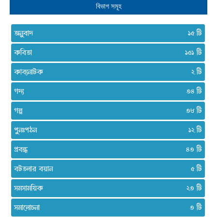
বিভাগ সমূহ
অনুবাদ
১৫
কবিতা
১৫১
কাব্যনাটক
২
গদ্য
৩৪
গল্প
৩৮
পুনঃপঠন
১২
প্রবন্ধ
৪৩
বটতলার বয়ান
৫
সমসাময়িক
২৩
সমালোচনা
৩