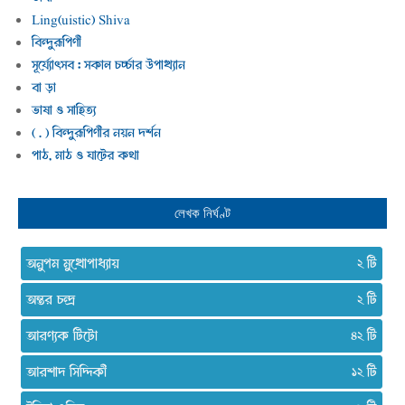
Ling(uistic) Shiva
বিন্দুরূপিণী
সূর্য্যোৎসব : সকাল চর্চ্চার উপাখ্যান
বা ড়া
ভাষা ও সাহিত্য
( . ) বিন্দুরূপিণীর নয়ন দর্শন
পাঠ, মাঠ ও ঘাটের কথা
লেখক নির্ঘণ্ট
অনুপম মুখোপাধ্যায়
২
অন্তর চন্দ্র
২
আরণ্যক টিটো
৪২
আরশাদ সিদ্দিকী
১২