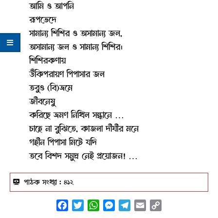
আমি ও আপনি
রূপভেদে
সামান্য শিশির ও অসামান্য জল,
অসামান্য জল ও সামান্য শিশির।
শিশিরকণায়
উঁকিপরায়ণ পিপাসার জল
তবুও (বি)ভ্রমে
জীবনেষু
করিছে ভ্রমণ নিখিল সন্ধানে …
চাহে না বুঝিতে, কাজলা দীঘীর মনে
গহীন পিপাসা মিটে যদি
তবে বিশদ সমুদ্র নেই প্রয়োজন! …
পাঠক সংখ্যা :
৪১২
Facebook
Twitter
WhatsApp
Messenger
Telegram
Email
Copy
Link