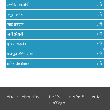
সন্দীপন ভট্টাচার্য
২
সবুজ তাপস
২
সাম্য রাইয়ান
৫
স্বাতী চৌধুরী
১
হাবিব আহসান
৫
হারুনুর রশিদ রাজা
৫
হাসিব উল ইসলাম
৬
আলয়
আমাদের পরিচয়
বানান নীতি
লেখক নির্ঘণ্ট
যোগাযোগ
সাইটম্যাপ