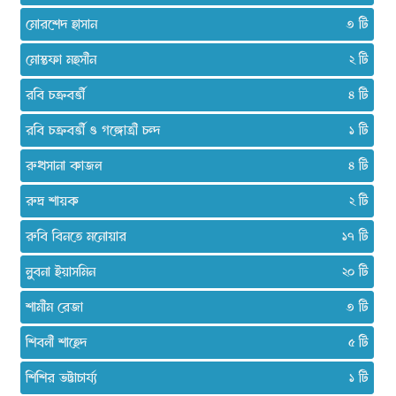
মোরশেদ হাসান
৩
মোস্তফা মহসীন
২
রবি চক্রবর্ত্তী
৪
রবি চক্রবর্ত্তী ও গঙ্গোত্রী চন্দ
১
রুখসানা কাজল
৪
রুদ্র শায়ক
২
রুবি বিনতে মনোয়ার
১৭
লুবনা ইয়াসমিন
২০
শামীম রেজা
৩
শিবলী শাহেদ
৫
শিশির ভট্টাচার্য্য
১