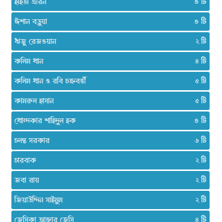
ইহিতা এরিন
৩
ঈশান বড়ুয়া
৩
ঋজু রেজওয়ান
২
কলিম খান
৪
কলিম খান ও রবি চক্রবর্ত্তী
৫
কামরুল হাসান
৫
খোন্দকার শাহিদুল হক
৩
চলন্ত সরকার
৬
চারবাক
২
জবা রায়
২
জিয়াউদ্দিন সাইমুম
২
জেসিকা আক্তার জেসি
৪