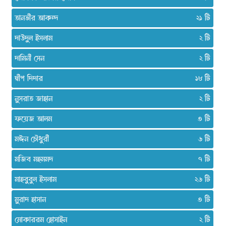
তানভীর আকন্দ
২১
দাউদুল ইসলাম
২
দামিনী সেন
২
দ্বীপ দিদার
১৮
নুসরাত জাহান
২
ফয়েজ আলম
৩
মঈন চৌধুরী
৬
মজিব মহমমদ
৭
মাহবুবুল ইসলাম
২৬
মুরাদ হাসান
৩
মোকাররম হোসাইন
২