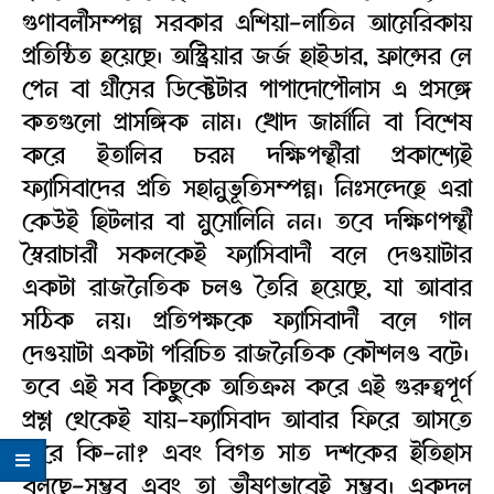
গুণাবলীসম্পন্ন সরকার এশিয়া-লাতিন আমেরিকায়
প্রতিষ্ঠিত হয়েছে। অস্ট্রিয়ার জর্জ হাইডার, ফ্রান্সের লে
পেন বা গ্রীসের ডিক্টেটার পাপাদোপৌলাস এ প্রসঙ্গে
কতগুলো প্রাসঙ্গিক নাম। খোদ জার্মানি বা বিশেষ
করে ইতালির চরম দক্ষিপন্থীরা প্রকাশ্যেই
ফ্যাসিবাদের প্রতি সহানুভূতিসম্পন্ন। নিঃসন্দেহে এরা
কেউই হিটলার বা মুসোলিনি নন। তবে দক্ষিণপন্থী
স্বৈরাচারী সকলকেই ফ্যাসিবাদী বলে দেওয়াটার
একটা রাজনৈতিক চলও তৈরি হয়েছে, যা আবার
সঠিক নয়। প্রতিপক্ষকে ফ্যাসিবাদী বলে গাল
দেওয়াটা একটা পরিচিত রাজনৈতিক কৌশলও বটে।
তবে এই সব কিছুকে অতিক্রম করে এই গুরুত্বপূর্ণ
প্রশ্ন থেকেই যায়-ফ্যাসিবাদ আবার ফিরে আসতে
পারে কি-না? এবং বিগত সাত দশকের ইতিহাস
বলছে-সম্ভব এবং তা ভীষণভাবেই সম্ভব। একদল