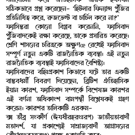
সঠিকভাবে প্রশ্ন করেছেন- ‘হিটলার ফিন্যান্স পুঁজির
প্রতিনিধিত্ব করে, রুজভেল্ট বা চার্চিল করে না?’
ফ্যাসিস্তরা কোনো বিপ্লব করেননি, ফ্যাসিবাদ
পুঁজিবাদকেই রক্ষা করেছে, তাকে প্রসারিত করেছে।
শ্রেণি শাসনের চরিত্রকে অক্ষুণœ রেখেই ফ্যাসিবাদ
সম্পূর্ণ নতুন একটি রাজনৈতিক ব্যবস্থা। এই নতুন
রাজনৈতিক ব্যবস্থাই ফ্যাসিবাদের বৈশিষ্ট্য।
ফ্যাসিবাদের বহিঃপ্রকাশ কিভাবে ঘটে তার একটি
বাস্তবধর্মী বিবরণ দিয়েছেন, ব্রিটিশ ঐতিহাসিক
ইয়ান কারশ, ফ্যাসিবাদ সম্পর্কে বিশেষজ্ঞ কারশর
এই বর্ণনা অধিকাংশ বামপন্থী বিশ্লেষকই গ্রহণ
করেন। কারশর তালিকাটি এরকম-
ক্স তীব্র সংকীর্ণ (ঈযধাঁরহরংঃরপ) জাতীয়তাবাদী
মতাদর্শ, যা প্রকাশ্যেই সাম্রাজ্যবাদী আগ্রাসনের
(বীঢ়ধহংরড়হরংঃ) পক্ষে ওকালতি করে।