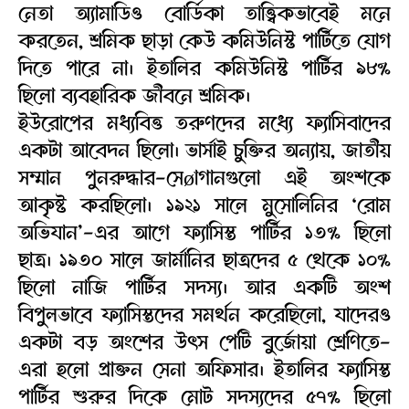
নেতা অ্যামাডিও বোর্ডিকা তাত্ত্বিকভাবেই মনে
করতেন, শ্রমিক ছাড়া কেউ কমিউনিস্ট পার্টিতে যোগ
দিতে পারে না। ইতালির কমিউনিস্ট পার্টির ৯৮%
ছিলো ব্যবহারিক জীবনে শ্রমিক।
ইউরোপের মধ্যবিত্ত তরুণদের মধ্যে ফ্যাসিবাদের
একটা আবেদন ছিলো। ভার্সাই চুক্তির অন্যায়, জাতীয়
সম্মান পুনরুদ্ধার-সেøাগানগুলো এই অংশকে
আকৃষ্ট করছিলো। ১৯২১ সালে মুসোলিনির ‘রোম
অভিযান’-এর আগে ফ্যাসিস্ত পার্টির ১৩% ছিলো
ছাত্র। ১৯৩০ সালে জার্মানির ছাত্রদের ৫ থেকে ১০%
ছিলো নাজি পার্টির সদস্য। আর একটি অংশ
বিপুলভাবে ফ্যাসিস্তদের সমর্থন করেছিলো, যাদেরও
একটা বড় অংশের উৎস পেটি বুর্জোয়া শ্রেণিতে-
এরা হলো প্রাক্তন সেনা অফিসার। ইতালির ফ্যাসিস্ত
পার্টির শুরুর দিকে মোট সদস্যদের ৫৭% ছিলো