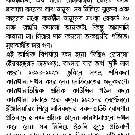
হারালো কয়েক লাখ মানুষ। সব মিলিয়ে যুদ্ধের এক
বছরের মধ্যে কর্মহীন মানুষের সংখ্যা রেকর্ড ২০
লক্ষ। রপ্তানি কমলো অনেকটা, কিন্তু আমদানি
কমলো না। লিরার দাম কমলো অকল্পনীয় গতিতে।
মুদ্রাস্ফীতি চার গুণ।
এই আর্থিক বিপর্যয়ে ফল হলো ‘বিন্নিও রোসসো’
(ইরবহহরড় জড়ংংড়), বাংলায় যার অর্থ ‘দুটি লাল
বছর’। ১৮৯৮-১৯২০। তুরিনে সশস্ত্র শ্রমিকরা
কারখানা দখল করে নেয় সোভিয়েতের অনুকরণে।
কারখানাভিত্তিক শ্রমিক কাউন্সিল গঠন করে
কারখানা চালাতে শুরু করে। ১৯২০-র সেপ্টেম্বরে
ইঞ্জিনিয়ারিং শিল্পে মালিকদের লক-আউট ঘোষণার
প্রতিবাদে ৫ লক্ষ শ্রমিক তাদের কারখানাগুলো দখল
করে নেয়। সব মিলিয়ে ইতালি জুড়ে প্রতিবাদী