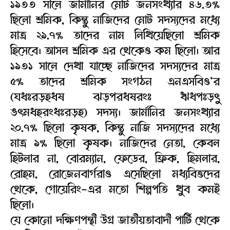
১৯৩৩ সালে জার্মানির মোট জনসংখ্যার ৪৬.৩%
ছিলো শ্রমিক, কিন্তু নাজিদের মোট সদস্যদের মধ্যে
মাত্র ২৯.৭% তাদের নাম লিখিয়েছিলো শ্রমিক
হিসেবে। আসল শ্রমিক এর থেকেও কম ছিলো। আর
১৯৩১ সালে দেখা যাচ্ছে নাজিদের সদস্যদের মাত্র
৫% তাদের শ্রমিক সংগঠন এনএসবিও’র
(ঘধঃরড়হধষ ঝড়পরধষরংঃ ঋধপঃড়ৎু
ঙৎমধহরংধঃরড়হ) সদস্য। জার্মানির জনসংখ্যার
২০.৭% ছিলো কৃষক, কিন্তু নাজি সদস্যদের মধ্যে
মাত্র ৯% ছিলো কৃষক। নাজিদের নেতা, কেবল
হিটলার না, বোরম্যান, ফেডের, ফ্রিক, হিমলার,
রোহম, রোজেনবার্গরাও এসেছিলো মধ্যবিত্তদের
থেকে, গোয়েরিং-এর মতো শিল্পপতি খুব কমই
ছিলো।
যে কোনো দক্ষিণপন্থী উগ্র জাতীয়তাবাদী পার্টি থেকে