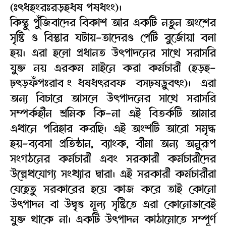
(ঃৎধহংরঃরড়হধষ পষধংং)।
কিন্তু পুঁজিবাদের বিকাশ আর একটি নতুন অংশের
সৃষ্টি ও বিস্তার ঘটায়-তাদেরও পেটি বুর্জোয়া বলা
হয়। এরা হলো প্রধানত উৎপাদনের সাথে সরাসরি
যুক্ত নয় এরকম মাইনে করা কর্মচারী (হড়হ-
ঢ়ৎড়ফঁপঃরাব ংধষধৎরবফ বসঢ়ষড়ুবৎং)। এরা
অন্য বিচারে আসলে উৎপাদনের সাথে সরাসরি
সম্পর্কহীন শ্রমিক কি-না এই বিতর্কটি আমার
এখানে পরিহার করছি। এই অংশটি আরো সমৃদ্ধ
হয়-ব্যবসা প্রতিষ্ঠান, ব্যাংক, বীমা অন্য অনুরূপ
সংগঠনের কর্মচারী এবং সরকারী কর্মচারীদের
উল্লেখযোগ্য সংখ্যার দ্বারা। এই সরকারী কর্মচারীরা
যেহেতু সরকারের হয়ে কাজ করে তাই কোনো
উৎপাদন বা উদ্বৃত্ত মূল্য সৃষ্টিতে এরা কোনোভাবেই
যুক্ত থাকে না। একটি উৎপাদন কাঠামোতে সম্পূর্ণ