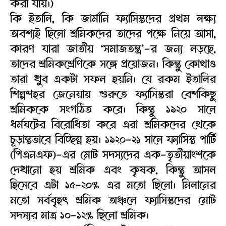
করা যায়।)
কি ইতালি, কি জার্মানি ফ্যাসিস্তদের প্রথম লক্ষ্য
অবশ্যই ছিলো শ্রমিকদের তাদের পক্ষে নিয়ে আসা,
কারণ যারা জাতীয় ‘সমাজতন্ত্র’-র জন্য লড়ছে,
তাদের শ্রমিকশ্রেণিকে সঙ্গে প্রয়োজন। কিন্তু কোথাও
তারা খুব একটা সফল হয়নি। যে রকম ইতালির
শিল্পশহর জেনেয়ায় শুরুতে ফ্যাসিস্তরা বেশকিছু
শ্রমিককে সংগঠিত করে। কিন্তু ১৯২০ সালে
ধর্মঘটের বিরোধিতা করে এরা শ্রমিকদের থেকে
চূড়ান্তভাবে বিচ্ছিন্ন হয়। ১৯২০-২১ সালে ফ্যাসিস্ত পার্টি
(পিএনএফ)-এর মোট সদস্যদের এক-তৃতীয়াংশকে
দেখানো হয় শ্রমিক এবং কৃষক, কিন্তু আসল
হিসেবে এটা ১৫-২০% এর মতো ছিলো। মিলানের
মতো সর্ববৃহৎ শ্রমিক অঞ্চলে ফ্যাসিস্তদের মোট
সদস্যর মাত্র ১০-১২% ছিলো শ্রমিক।