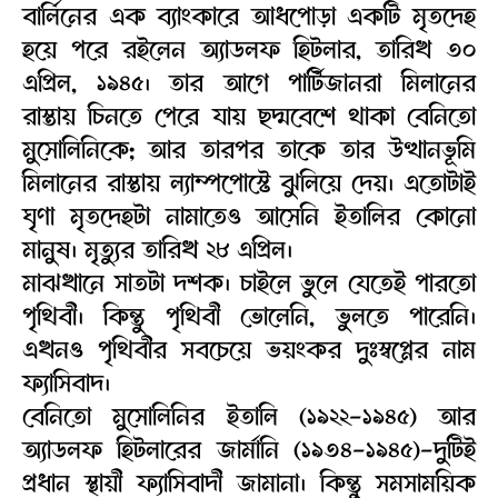
বার্লিনের এক ব্যাংকারে আধপোড়া একটি মৃতদেহ
হয়ে পরে রইলেন অ্যাডলফ হিটলার, তারিখ ৩০
এপ্রিল, ১৯৪৫। তার আগে পার্টিজানরা মিলানের
রাস্তায় চিনতে পেরে যায় ছদ্মবেশে থাকা বেনিতো
মুসোলিনিকে; আর তারপর তাকে তার উত্থানভূমি
মিলানের রাস্তায় ল্যাম্পপোস্টে ঝুলিয়ে দেয়। এতোটাই
ঘৃণা মৃতদেহটা নামাতেও আসেনি ইতালির কোনো
মানুষ। মৃত্যুর তারিখ ২৮ এপ্রিল।
মাঝখানে সাতটা দশক। চাইলে ভুলে যেতেই পারতো
পৃথিবী। কিন্তু পৃথিবী ভোলেনি, ভুলতে পারেনি।
এখনও পৃথিবীর সবচেয়ে ভয়ংকর দুঃস্বপ্নের নাম
ফ্যাসিবাদ।
বেনিতো মুসোলিনির ইতালি (১৯২২-১৯৪৫) আর
অ্যাডলফ হিটলারের জার্মানি (১৯৩৪-১৯৪৫)-দুটিই
প্রধান স্থায়ী ফ্যাসিবাদী জামানা। কিন্তু সমসাময়িক