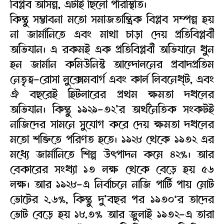
বিপ্লব আসন্ন, এটাই ছিলো পরিস্থিতি।
কিন্তু সম্ভাবনা মতো সমাজতান্ত্রিক বিপ্লব সম্পন্ন হয়
না জার্মানিতে এবং মাথা চাড়া দেয় প্রতিবিপ্লবী
অভিযান। এ রকমই এক প্রতিবিপ্লবী অভিযানে খুন
হন জার্মান কমিউনিস্ট আন্দোলনের প্রবাদপ্রতিম
নেতৃত্ব-রোসা লুক্সেমবার্গ এবং কার্ল লিবনেখ্্ট, এবং
ঐ বছরেই হিটলারের প্রথম ক্ষমতা দখলের
অভিযান। কিন্তু ১৯২৯-৩২’র অর্থনৈতিক সংকটই
নাজিদের সামনে সুযোগ করে দেয় ক্ষমতা দখলের
মতো শক্তিতে পরিণত হতে। ১৯২৮ থেকে ১৯৩২ এর
মধ্যে জার্মানিতে শিল্প উৎপাদন কমে ৪২%। আর
বেকারের সংখ্যা ১৩ লক্ষ থেকে বেড়ে হয় ৫৬
লক্ষ। আর ১৯২৮-এ নির্বাচনে নাজি পার্টি পায় মোট
ভোটের ২.৬%, কিন্তু দু’বছর পর ১৯৩০‘র তাদের
ভোট বেড়ে হয় ১৮.৩% আর জুলাই ১৯৩২-এ তারা