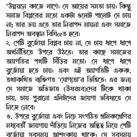
‘উন্নয়নে কাজে লাগে। সে আয়ের সমতা চায়। কিন্তু
সমাজ বিপ্লবের মতো একটা ওলোট পালোট সে চায়
না; তার ভয় এতে তার নিরাপদ মায়না এবং সমাজে
নিরাপদ অবস্থান বিঘিœত হবে।
২. পেটি বুর্জোয়া বিপ্লব চায় না, সে চায় ধাপে ধাপে
অর্থনীতিতে উপরে উঠতে। তার কাছে সমাজের
অগ্রগতির পথটি সিঁড়ির মতো। সে ধাপে ধাপে
বুর্জোয়া হতে চায়। এবং এই অগ্রগতিটি একক,
তথাকথিত ব্যক্তিগত ‘যোগ্যতা’র ভিত্তিতে। এর জন্য
সে সমাজে অভিজাত (ঊষরঃব)দের টিকে থাকা
চায়, চায় পুরানো এলিটদের জায়গা ভবিষ্যতে সে
নিজে নেবে।
৩. উপরে বুর্জোয়া এবং নিচে সংগঠিত শ্রমিকশ্রেণির
মধ্যবর্তী জায়গায় দাঁড়িয়ে নিজের অস্তিত্ব নিয়ে পেটি
বুর্জোয়া সবসময় আশংকায় থাকে। সে সবসময়