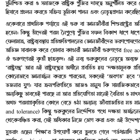
সুনিশ্চিত করা ও সমাজকে রাষ্ট্রিক পুঁজির দাসত্বে অনুশীলিত করে
হিসাবে প্রচলন করতে সক্রিয় ভূমিকা পালন এবং নেতৃত্বপ্রদান করেছ
একেবারে প্রাথমিক পর্য্যায়ে এই গুরু বা জ্ঞানজীবীরা শিশুরাষ্ট্রের অ
হতেন। কিন্তু তাঁদেরই পরম নৈপুণ্যে পুঁজির সফল বিকাশ ধাপে ধাপে
ফেলামাত্র, রাষ্ট্রব্যবস্থায় প্রতিশ্রুতিপালনের (জ্ঞানজীবীদের ভরণপোষ
অভিজ্ঞ সাবালক করে তোলার কাণ্ডারী জ্ঞানজীবী গুরুগণের free a
ঐ গুরুগণেরই কৃতী ছাত্রবৃন্দ। এই নব্য গুরুকুলের নেতৃত্বে অব্যক্
‘রাষ্ট্রযন্ত্র’ আর এই রাষ্ট্রযন্ত্রের অধীনে প্রবর্তিত হয় ‘দক্ষতামূলক প্র
কোনোভাবে জ্ঞানার্জ্জন করতে পারবেনা, সকলেই ‘অবগত’ হবে ‘অনুগত
ভজনার যুগ। যার ক্রমপরিণতিতে আজও মানুষ কি সামাজিকভাবে
অন্যকিছু ভাবতেই পারছে না আর প্রতিযোগিতা মানেই বৈরিতা ও মাৎসর্য
অথচ পরমাপ্রকৃতির কোলে বেড়ে ওঠা অন্যান্য জীবপ্রজাতির মত মানব
and tolerance) কিন্তু গুরুকুলের নির্দ্দেশিত পথে দক্ষতা অর্জ্জনে
থেকেবঞ্চিত করা, সেই অধিকার নিজে ভোগ করা এবং এই উদ্দেশ্যপূ
সুতরাং এহেন ‘শিক্ষা’র উপযোগী করে তুলতে গেলে ‘গর্ভধানাদি উপনয়