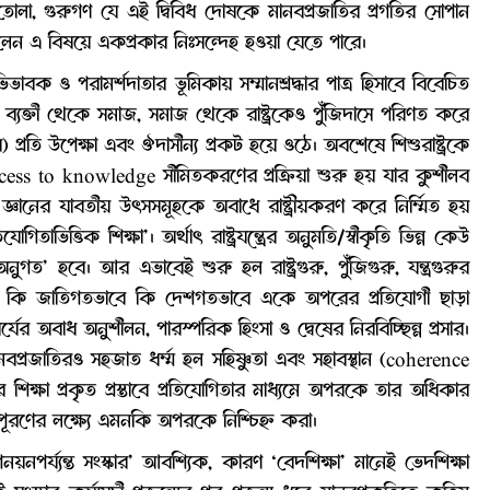
 তোলা, গুরুগণ যে এই দ্বিবিধ দোষকে মানবপ্রজাতির প্রগতির সোপান
িলেন এ বিষয়ে একপ্রকার নিঃসন্দেহ হওয়া যেতে পারে।
ভিভাবক ও পরামর্শদাতার ভূমিকায় সম্মানশ্রদ্ধার পাত্র হিসাবে বিবেচিত
 ব্যক্তী থেকে সমাজ, সমাজ থেকে রাষ্ট্রকেও পুঁজিদাসে পরিণত করে
ণের) প্রতি উপেক্ষা এবং ঔদাসীন্য প্রকট হয়ে ওঠে। অবশেষে শিশুরাষ্ট্রকে
ccess to knowledge সীমিতকরণের প্রক্রিয়া শুরু হয় যার কুশীলব
ত জ্ঞানের যাবতীয় উৎসসমূহকে অবাধে রাষ্ট্রীয়করণ করে নির্ম্মিত হয়
তিযোগিতাভিত্তিক শিক্ষা’। অর্থাৎ রাষ্ট্রযন্ত্রের অনুমতি/স্বীকৃতি ভিন্ন কেউ
’ হবে। আর এভাবেই শুরু হল রাষ্ট্রগুরু, পুঁজিগুরু, যন্ত্রগুরুর
 কি জাতিগতভাবে কি দেশগতভাবে একে অপরের প্রতিযোগী ছাড়া
ের অবাধ অনুশীলন, পারস্পরিক হিংসা ও দ্বেষের নিরবিচ্ছিন্ন প্রসার।
প্রজাতিরও সহজাত ধর্ম্ম হল সহিষ্ণুতা এবং সহাবস্থান (coherence
র শিক্ষা প্রকৃত প্রস্তাবে প্রতিযোগিতার মাধ্যমে অপরকে তার অধিকার
রণের লক্ষ্যে এমনকি অপরকে নিশ্চিহ্ন করা।
নপর্য্যন্ত সংস্কার’ আবশ্যিক, কারণ ‘বেদশিক্ষা’ মানেই ভেদশিক্ষা