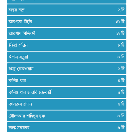
অন্তর চন্দ্র
২
আরণ্যক টিটো
৪২
আরশাদ সিদ্দিকী
১২
ইহিতা এরিন
৩
ঈশান বড়ুয়া
৩
ঋজু রেজওয়ান
২
কলিম খান
৪
কলিম খান ও রবি চক্রবর্ত্তী
৫
কামরুল হাসান
৫
খোন্দকার শাহিদুল হক
৩
চলন্ত সরকার
৬