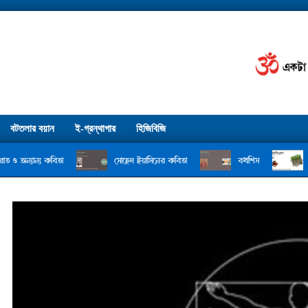
বটতলার বয়ান
ই-গ্রন্থাগার
হিজিবিজি
তা
সোহেল ইয়াসিনের কবিতা
বখশিস
বার