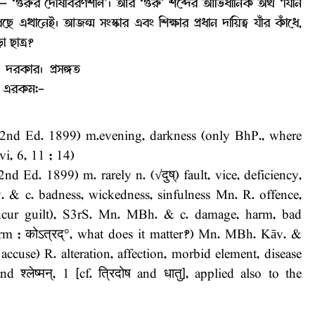
অর্থ— ‘গুরুর দোষাবরণশীল’। আর ‘গুরু’ শব্দের আভিধানিক অর্থ ‘যিনি
ধছে এখানেই। আজন্ম সংস্কার এবং শিক্ষার প্রধান দায়িত্ব যাঁর কাঁধে,
 ছাত্র?
 দরকার। প্রসঙ্গত
 তা এরকম:-
 (2nd Ed. 1899) m.evening, darkness (only BhP., where
i, 6, 11 ; 14)
d Ed. 1899) m. rarely n. (√दुष्) fault, vice, deficiency,
& c. badness, wickedness, sinfulness Mn. R. offence,
 incur guilt), S3rS. Mn. MBh. & c. damage, harm, bad
harm ; कोऽत्रद्°, what does it matter?) Mn. MBh. Kāv. &
 accuse) R. alteration, affection, morbid element, disease
 श्लेष्मन्, 1 [cf. त्रिदोष and धातु], applied also to the