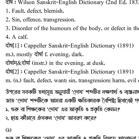
दोष : Wilson Sanskrit-English Dictionary (2nd Ed. 1832
1. Fault, defect, blemish.
2. Sin, offence, transgression.
3. Disorder of the humours of the body, or defect in the
4. A calf.
दोष[1] : Cappeller Sanskrit-English Dictionary (1891)
m.), mostly दोषा॑ f. evening, dark.
दोषा॑म्&दोषा॑ (instr.) in the evening, at dusk.
दोष[2] : Cappeller Sanskrit-English Dictionary (1891)
m. (n.) fault, defect, want; sin, transgression; harm, e
উপরের সবকটি তথ্যসূত্র অনুযায়ী ‘দোষ’ শব্দটির লক্ষণার্থ ও ব্যঞ্জ
জাত ‘দোষ’ শব্দটিকে আমরা একটি ক্ষতিকারক বৈশিষ্ট্য হিসাবেই গ
১. গুরু বা শিক্ষকের ‘দোষ’ এর আকৃতি ও প্রকৃতি কেমন?
২. ছাত্র কীভাবে ঐসকল ‘দোষ’ আবরণ করে?
(১)
গুরু বা শিক্ষকের ‘দোষ’ এর আকৃতি ও প্রকৃতি বিষয়ে আলোচনা কর