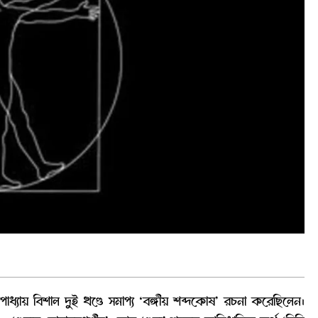
যোপাধ্যায় বিশাল দুই খণ্ডে সমাপ্য ‘বঙ্গীয় শব্দকোষ’ রচনা করেছিলেন।