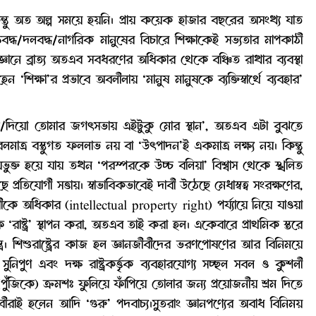
্তু অত অল্প সময়ে হয়নি। প্রায় কয়েক হাজার বছরের অসংখ্য ঘাত
িবদ্ধ/দলবদ্ধ/নাগরিক মানুষের বিচারে শিক্ষাকেই সভ্যতার মাপকাঠী
জ্ঞানে ব্রাত্য অতএব সবধরণের অধিকার থেকে বঞ্চিত রাখার ব্যবস্থা
া’র প্রভাবে অবলীলায় ‘মানুষ মানুষকে ব্যক্তিস্বার্থে ব্যবহার’
ান/দিয়ো তোমার জগৎসভায় এইটুকু মোর স্থান’, অতএব এটা বুঝতে
লমাত্র বস্তুগত ফললাভ নয় বা ‘উৎপাদন’ই একমাত্র লক্ষ্য নয়। কিন্তু
য়ভুক্ত হয়ে যায় তখন ‘পরস্পরকে উচ্চ বলিয়া’ বিশ্বাস থেকে স্খলিত
্রতিযোগী সত্তায়। স্বাভাবিকভাবেই দাবী উঠেছে মেধাস্বত্ব সংরক্ষণের,
ীকে অধিকার (intellectual property right) পর্য্যায়ে নিয়ে যাওয়া
রাষ্ট্র’ স্থাপন করা, অতএব তাই করা হল। একেবারে প্রাথমিক স্তরে
স্ত্র। শিশুরাষ্ট্রের কাজ হল জ্ঞানজীবীদের ভরণপোষণের আর বিনিময়ে
সুনিপুণ এবং দক্ষ রাষ্ট্রকর্ত্তৃক ব্যবহারযোগ্য সচ্ছল সবল ও কুশলী
 (পুঁজিকে) ক্রমশঃ ফুলিয়ে ফাঁপিয়ে তোলার জন্য প্রয়োজনীয় শ্রম দিতে
ীবীরাই হলেন আদি ‘গুরু’ পদবাচ্য।সুতরাং জ্ঞানপণ্যের অবাধ বিনিময়