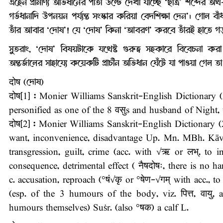
এহেন প্রামাণ্য অভিধানের পাতা উল্টে দেখা যাচ্ছে ‘ছাত্র’ শব্দের 
গর্ভধানাদি উপনয়ন পর্য্যন্ত সংস্কার করিয়া বেদশিক্ষা দেন’। গোল বাঁ
তাঁর আবার ‘দোষ’! যে ‘দোষ’ কিনা ‘আবরণ’ করবে তাঁরই হাতে গড়া
সুতরাং, ‘দোষ’ বিষয়টাকে যথেষ্ট গুরুত্ব সহকারে বিবেচনা করা
অন্তর্জালের সাহায্যে কয়েকটি প্রাচীন অভিধান ঘেঁটে যা পাওয়া গেল
दोष (দোষ)
दोष[1] : Monier Williams Sanskrit-English Dictionary
personified as one of the 8 वसुs and husband of Night, v
दोष[2] : Monier Williams Sanskrit-English Dictionary (2n
want, inconvenience, disadvantage Up. Mn. MBh. Kāv. 
transgression, guilt, crime (acc. with √ऋ or लभ्, to
consequence, detrimental effect ( नैषदोषः, there is no 
c. accusation, reproach (°षं√कृ or °षेण-√गम् with acc., to
(esp. of the 3 humours of the body, viz. पित्त, वायु, and
humours themselves) Suṡr. (also °षक) a calf L.