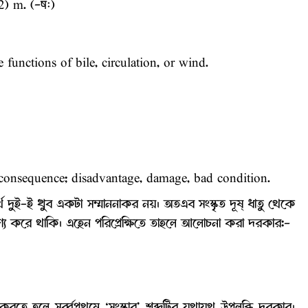
) m. (-षः)
 functions of bile, circulation, or wind.
vil consequence; disadvantage, damage, bad condition.
নার্থ দুই-ই খুব একটা সম্মাননাকর নয়। অতএব সংস্কৃত দূষ্ ধাতু থেকে
ণ্য করে থাকি। এহেন পরিপ্রেক্ষিতে তাহলে আলোচনা করা দরকার:-
তে হলে সর্ব্বপ্রথমে ‘সংস্কার’ শব্দটির যথাযথ উপলব্ধি দরকার।