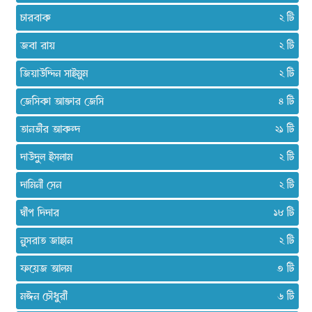
চারবাক
২
জবা রায়
২
জিয়াউদ্দিন সাইমুম
২
জেসিকা আক্তার জেসি
৪
তানভীর আকন্দ
২১
দাউদুল ইসলাম
২
দামিনী সেন
২
দ্বীপ দিদার
১৮
নুসরাত জাহান
২
ফয়েজ আলম
৩
মঈন চৌধুরী
৬