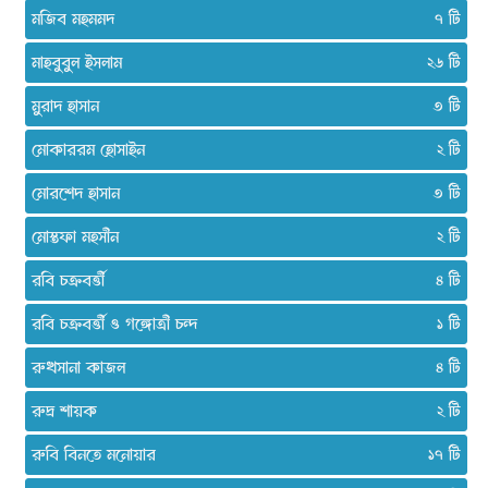
মজিব মহমমদ
৭
মাহবুবুল ইসলাম
২৬
মুরাদ হাসান
৩
মোকাররম হোসাইন
২
মোরশেদ হাসান
৩
মোস্তফা মহসীন
২
রবি চক্রবর্ত্তী
৪
রবি চক্রবর্ত্তী ও গঙ্গোত্রী চন্দ
১
রুখসানা কাজল
৪
রুদ্র শায়ক
২
রুবি বিনতে মনোয়ার
১৭