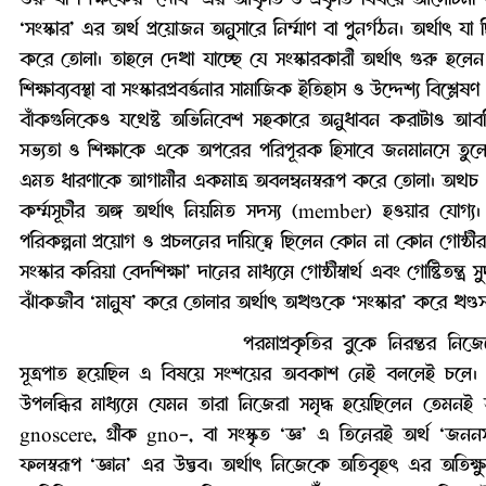
‘সংস্কার’ এর অর্থ প্রয়োজন অনুসারে নির্ম্মাণ বা পুনর্গঠন। অর্থাৎ 
করে তোলা। তাহলে দেখা যাচ্ছে যে সংস্কারকারী অর্থাৎ গুরু হলেন 
শিক্ষাব্যবস্থা বা সংস্কারপ্রবর্ত্তনার সামাজিক ইতিহাস ও উদ্দেশ্য 
বাঁকগুলিকেও যথেষ্ট অভিনিবেশ সহকারে অনুধাবন করাটাও আবশ্যিক
সভ্যতা ও শিক্ষাকে একে অপরের পরিপূরক হিসাবে জনমানসে তুলে ধরা
এমত ধারণাকে আগামীর একমাত্র অবলম্বনস্বরূপ করে তোলা। অথচ ‘
কর্ম্মসূচীর অঙ্গ অর্থাৎ নিয়মিত সদস্য (member) হওয়ার যোগ্
পরিকল্পনা প্রয়োগ ও প্রচলনের দায়িত্বে ছিলেন কোন না কোন গোষ্ঠীর প্র
সংস্কার করিয়া বেদশিক্ষা’ দানের মাধ্যমে গোষ্ঠীস্বার্থ এবং গোষ্টিতন্ত
ঝাঁকজীব ‘মানুষ’ করে তোলার অর্থাৎ অখণ্ডকে ‘সংস্কার’ করে খণ্ডসংস্
পরমাপ্রকৃতির বুকে নিরন্তর নিজেদ
সূত্রপাত হয়েছিল এ বিষয়ে সংশয়ের অবকাশ নেই বললেই চলে। জলে 
উপলব্ধির মাধ্যমে যেমন তারা নিজেরা সমৃদ্ধ হয়েছিলেন তেমনই ভবিষ্য
gnoscere, গ্রীক gno-, বা সংস্কৃত ‘জ্ঞ’ এ তিনেরই অর্থ ‘জননসাধন
ফলস্বরূপ ‘জ্ঞান’ এর উদ্ভব। অর্থাৎ নিজেকে অতিবৃহৎ এর অতিক্ষ