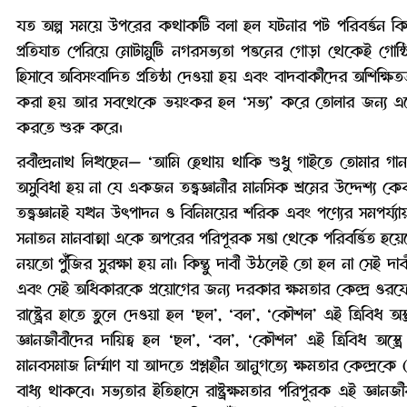
যত অল্প সময়ে উপরের কথাকটি বলা হল ঘটনার পট পরিবর্ত্তন কিন
প্রতিঘাত পেরিয়ে মোটামুটি নগরসভ্যতা পত্তনের গোড়া থেকেই গোষ্ঠ
হিসাবে অবিসংবাদিত প্রতিষ্ঠা দেওয়া হয় এবং বাদবাকীদের অশিক্ষিত
করা হয় আর সবথেকে ভয়ংকর হল ‘সভ্য’ করে তোলার জন্য এহেন ‘শিক্ষ
করতে শুরু করে।
রবীন্দ্রনাথ লিখছেন— ‘আমি হেথায় থাকি শুধু গাইতে তোমার গ
অসুবিধা হয় না যে একজন তত্ত্বজ্ঞানীর মানসিক শ্রমের উদ্দেশ্য কেব
তত্ত্বজ্ঞানই যখন উৎপাদন ও বিনিময়ের শরিক এবং পণ্যের সমপর্য্যা
সনাতন মানবাত্মা একে অপরের পরিপূরক সত্তা থেকে পরিবর্ত্তিত হয়েছে প
নয়তো পুঁজির সুরক্ষা হয় না। কিন্তু দাবী উঠলেই তো হল না সেই দাব
এবং সেই অধিকারকে প্রয়োগের জন্য দরকার ক্ষমতার কেন্দ্র ওরফে ‘
রাষ্ট্রের হাতে তুলে দেওয়া হল ‘ছল’, ‘বল’, ‘কৌশল’ এই ত্রিবিধ অ
জ্ঞানজীবীদের দায়িত্ব হল ‘ছল’, ‘বল’, ‘কৌশল’ এই ত্রিবিধ অস্ত্রে 
মানবসমাজ নির্ম্মাণ যা আদতে প্রশ্নহীন আনুগত্যে ক্ষমতার কেন্দ্রকে
বাধ্য থাকবে। সভ্যতার ইতিহাসে রাষ্ট্রক্ষমতার পরিপূরক এই জ্ঞানজ