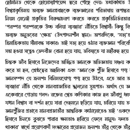
হোমিনিড থেকে হোমোস্যাপিয়েন্স স্তরে পৌঁছে দেয়। তথাকথিত উ
বিশ্বপ্রকৃতিময় অব্যক্ত জ্ঞানপ্রবাহকে ব্যক্তজ্ঞানের পরিভাষায় রূপান্
নিয়ম মেনেই প্রকৃতির বিরুদ্ধাচরণ করতে করতে প্রকৃতিনির্ভরতার
‘পরস্পর পরস্পরকে উচ্চ বলিয়া ব্যবহার’ নীতিতে বিশ্বাসী। কিন্তু বি
অব্যক্ত অনুভবের ‘ক্ষেত্র’ (উৎপাদনশীল স্থান)। অপরদিকে, ‘সভ্য’তা
ত্রিমাত্রিকতায় সীমাবদ্ধ সাকার। তাই সভ্য হয়ে ওঠার ব্যক্তজ্ঞান পরিব
সত্তা হওয়া সত্ত্বেও ভেদবীজ বোনা হয়ে যায়, ভবিষ্যতে যা মহীরুহ হয়ে 
চিন্তক জীব হিসাবে নিজেদের অর্জ্জিত জ্ঞানকে অভিজ্ঞতায় সঞ্চয় ক
করে তা হল, শ্রেষ্ঠত্বের অহমিকা এবং ‘জ্ঞান’কে পুঁজি হিসাবে গণ্য
জ্ঞানসম্পদ যে ক্রমশঃ বিনিময়যোগ্য পণ্য হয়ে উঠবে, এতে আর আ
ব্যবহার’ নীতি থেকে মানবপ্রজাতির স্খলনের সূত্রপাত। অর্থাৎ যে 
একেবারে গোড়ায় গলদ। রক্তের শ্বেত কণিকার কাজ হল জীবাণু ধ্বংস 
যখন বিশ্বাস বা দর্শন হয়ে সারা দেহমনে ছড়িয়ে যায়, চারিয়ে যায় ত
জ্ঞানপুঁজির প্রভাবে মানবপ্রজাতীর আন্তরিক কাঠামোতেও তাই ‘
হিসাবে চিনতে বুঝতে পারার ক্ষমতাও হারিয়ে ফেলে মানুষ। ফলত অ
থাকার’ স্বার্থে প্রয়োগবাদী সংস্কারের প্রয়োজন ক্রমশঃ তীব্র থেকে 