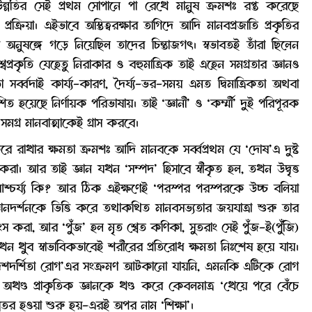
ন্নতির সেই প্রথম সোপানে পা রেখে মানুষ ক্রমশঃ রপ্ত করেছে
তর প্রক্রিয়া। এইভাবে অস্তিত্বরক্ষার তাগিদে আদি মানবপ্রজাতি প্রকৃতির
 অনুষঙ্গে গড়ে নিয়েছিল তাদের চিন্তাজগৎ। স্বভাবতই তাঁরা ছিলেন
শ্বপ্রকৃতি যেহেতু নিরাকার ও বহুমাত্রিক তাই এহেন সমগ্রতার জ্ঞানও
 সর্ব্বদাই কার্য্য-কারণ, দৈর্ঘ্য-ভর-সময় এমত দ্বিমাত্রিকতা অথবা
েশিত হয়েছে নির্ণায়ক পরিভাষায়। তাই ‘জ্ঞানী’ ও ‘কর্ম্মী’ দুই পরিপূরক
সমগ্র মানবাত্মাকেই গ্রাস করবে।
রে রাখার ক্ষমতা ক্রমশঃ আদি মানবকে সর্ব্বপ্রথম যে ‘দোষ’এ দুষ্ট
 করা। আর তাই জ্ঞান যখন ‘সম্পদ’ হিসাবে স্বীকৃত হল, তখন উদ্বৃত্ত
শ্চর্য্য কি? আর ঠিক এইক্ষণেই ‘পরস্পর পরস্পরকে উচ্চ বলিয়া
জ্ঞানদর্শনকে ভিত্তি করে তথাকথিত মানবসভ্যতার জয়যাত্রা শুরু তার
করা, আর ‘পুঁজ’ হল মৃত শ্বেত কণিকা, সুতরাং সেই পুঁজ-ই(পুঁজি)
খন খুব স্বাভাবিকভাবেই শরীরের প্রতিরোধ ক্ষমতা নিঃশেষ হয়ে যায়।
একদেশদর্শিতা রোগ’এর সংক্রমণ আটকানো যায়নি, এমনকি এটিকে রোগ
খণ্ড প্রাকৃতিক জ্ঞানকে খণ্ড করে কেবলমাত্র ‘খেয়ে পরে বেঁচে
তীব্রতর হওয়া শুরু হয়-এরই অপর নাম ‘শিক্ষা’।