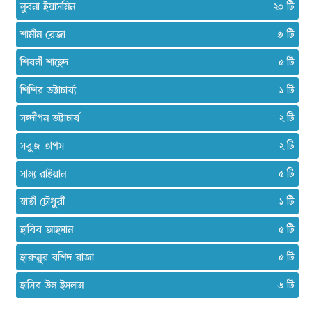
লুবনা ইয়াসমিন
২০
শামীম রেজা
৩
শিবলী শাহেদ
৫
শিশির ভট্টাচার্য্য
১
সন্দীপন ভট্টাচার্য
২
সবুজ তাপস
২
সাম্য রাইয়ান
৫
স্বাতী চৌধুরী
১
হাবিব আহসান
৫
হারুনুর রশিদ রাজা
৫
হাসিব উল ইসলাম
৬