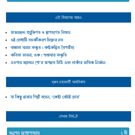
এই বিভাগের আরও
তাজমহল: প্রযুক্তিগত ও স্থাপত্যগত বিস্ময়
এই লেখাটি সতর্কীকরণ চিহ্নের মত
বাঙ্গালা বনাম সংস্কৃত : কষ্টকল্পিত বৈপরীত্য
কবিতা ভাবনা, এক : শুশ্রূষার সংস্কৃতি
এডগার অ্যালান পো’র অপহৃত চিঠি এবং লাকাঁর ভাষিক নির্জ্ঞান
ধ্রুব চক্রবর্তী
অমনিবাস
যা কিছু হারায় গিন্নী বলেন, ‘কেষ্টা বেটাই চোর’
লেখক নির্ঘণ্ট
অনুপম মুখোপাধ্যায়
২