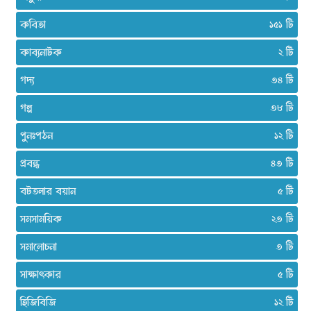
কবিতা
১৫১
কাব্যনাটক
২
গদ্য
৩৪
গল্প
৩৮
পুনঃপঠন
১২
প্রবন্ধ
৪৩
বটতলার বয়ান
৫
সমসাময়িক
২৩
সমালোচনা
৩
সাক্ষাৎকার
৫
হিজিবিজি
১২