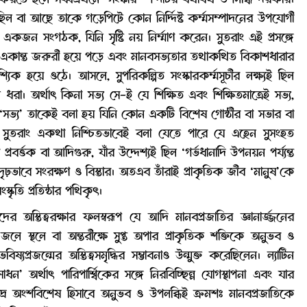
যা ছিল বা আছে তাকে গড়েপিটে কোন নির্দ্দিষ্ট কর্ম্মসম্পাদনের উপযোগী
একজন সংগঠক, যিনি সৃষ্টি নয় নির্ম্মাণ করেন। সুতরাং এই প্রসঙ্গে
বিশ্লেষণ একান্ত জরুরী হয়ে পড়ে এবং মানবসভ্যতার তথাকথিত বিকাশধারার
 হয়ে ওঠে। আসলে, সুপরিকল্পিত সংস্কারকর্ম্মসূচীর লক্ষ্যই ছিল
। অর্থাৎ কিনা সভ্য সে-ই যে শিক্ষিত এবং শিক্ষিতমাত্রেই সভ্য,
সভ্য’ তাকেই বলা হয় যিনি কোন একটি বিশেষ গোষ্ঠীর বা সভার বা
য। সুতরাং একথা নিশ্চিতভাবেই বলা যেতে পারে যে এহেন সুসংহত
বর্ত্তক বা আদিগুরু, যাঁর উদ্দেশ্যই ছিল ‘গর্ভধানাদি উপনয়ন পর্য্যন্ত
্র সুদৃঢ়ভাবে সংরক্ষণ ও বিস্তার। অতএব তাঁরাই প্রাকৃতিক জীব ‘মানুষ’কে
কৃতি প্রতিষ্ঠার পথিকৃৎ।
ের অস্তিত্বরক্ষার ফলস্বরূপ যে আদি মানবপ্রজাতির জ্ঞানার্জ্জনের
স্থলে বা অন্তরীক্ষে সুপ্ত অপার প্রাকৃতিক শক্তিকে অনুভব ও
প্রজন্মের অস্তিত্বসমৃদ্ধির সম্ভাবনাও উন্মুক্ত করেছিলেন। ল্যাটিন
’ অর্থাৎ পারিপার্শ্বিকের সঙ্গে নিরবিচ্ছিন্ন যোগস্থাপনা এবং যার
ুদ্র অংশবিশেষ হিসাবে অনুভব ও উপলব্ধিই ক্রমশঃ মানবপ্রজাতিকে