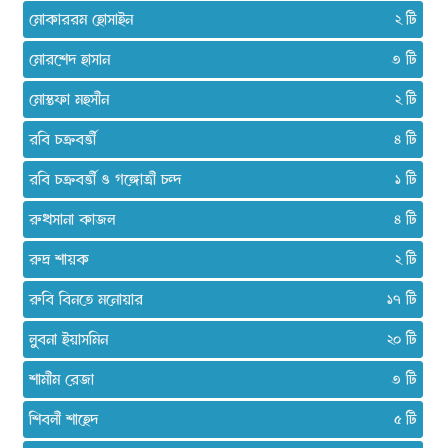
মোকাররম হোসাইন
২
মোরশেদ হাসান
৩
মোস্তফা মহসীন
২
রবি চক্রবর্ত্তী
৪
রবি চক্রবর্ত্তী ও গঙ্গোত্রী চন্দ
১
রুখসানা কাজল
৪
রুদ্র শায়ক
২
রুবি বিনতে মনোয়ার
১৭
লুবনা ইয়াসমিন
২০
শামীম রেজা
৩
শিবলী শাহেদ
৫