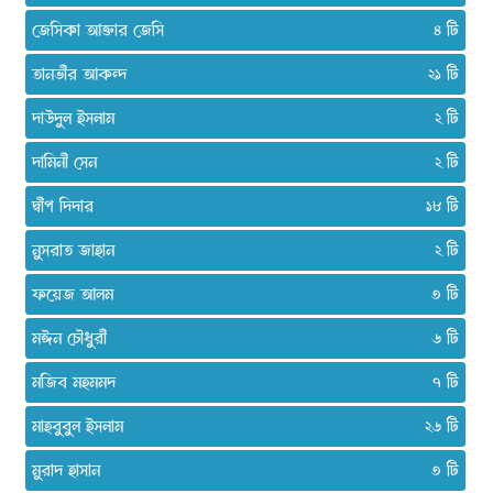
জেসিকা আক্তার জেসি
৪
তানভীর আকন্দ
২১
দাউদুল ইসলাম
২
দামিনী সেন
২
দ্বীপ দিদার
১৮
নুসরাত জাহান
২
ফয়েজ আলম
৩
মঈন চৌধুরী
৬
মজিব মহমমদ
৭
মাহবুবুল ইসলাম
২৬
মুরাদ হাসান
৩