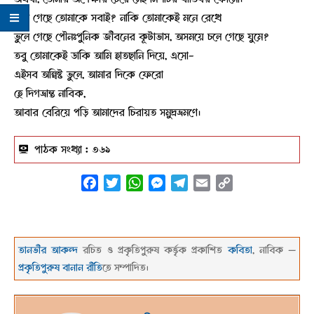
ভুলে গেছে তোমাকে সবাই? নাকি তোমাকেই মনে রেখে
ভুলে গেছে পৌনঃপুনিক জীবনের কূটাভাস, অসময়ে চলে গেছে ঘুমে?
তবু তোমাকেই ডাকি আমি হাতছানি দিয়ে, এসো-
এইসব অন্বিষ্ট ভুলে, আমার দিকে ফেরো
হে দিগভ্রান্ত নাবিক,
আবার বেরিয়ে পড়ি আমাদের চিরায়ত সমুদ্রভ্রমণে।
পাঠক সংখ্যা :
৩৬৯
Facebook
Twitter
WhatsApp
Messenger
Telegram
Email
Copy
Link
তানভীর আকন্দ
রচিত ও প্রকৃতিপুরুষ কর্ত্তৃক প্রকাশিত
কবিতা
, নাবিক —
প্রকৃতিপুরুষ বানান রীতি
তে সম্পাদিত।
২০২৩-০৫-০১