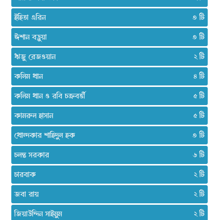
ইহিতা এরিন
৩
ঈশান বড়ুয়া
৩
ঋজু রেজওয়ান
২
কলিম খান
৪
কলিম খান ও রবি চক্রবর্ত্তী
৫
কামরুল হাসান
৫
খোন্দকার শাহিদুল হক
৩
চলন্ত সরকার
৬
চারবাক
২
জবা রায়
২
জিয়াউদ্দিন সাইমুম
২