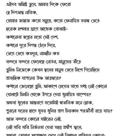
এইসব অন্বিষ্ট ভুলে, আমার দিকে ফেরো
হে দিগভ্রান্ত নাবিক,
তোমার জাহাজ কতো সমুদ্রে, কতো ফেনায়িত তরঙ্গ ভেঙে
হরেক মশলার ঘ্রাণে আধেক বোঝাই-
কখনোবা স্বপ্নের মতো সেই দেশ,
কখনো দূরে দিগন্ত ঠেলে দিয়ে,
ভেসে ভেসে কতদূর, নামহীন কত
বন্দরে বন্দরে ফেলেছে নোঙর, মানুষের ভীড়ে
তুমিও নিজেকে কেবল স্থলের মানুষ ভেবে মিশে গিয়েছিলে
প্রাত্যহিক যাপনের উষ্ণ আড়ম্বরে?
কখনো জেনেছো তুমি, আকাশে মেঘের সাথে সখ্য নেই কোনো
ঘোলাটে চিমনি থেকে উগড়ে দেয়া ধূমায়িত বাষ্পের?
অথবা ধূলোর আস্তরণে যতোটাই স্বাভাবিক মনে হোক,
পুরনো ঘরের ছাদে ধূসর ধূলির প্রাণ চিরকাল পরজীবী রয়ে যায়?
আজ বন্দরে কোনো সাইরেন নেই,
নেই সারি সারি নির্জনতা ঘেরা সহস্র প্রদ্বীপ জ্বলে,
অথবা, তোমার অপেক্ষায় চেয়ে নেই নিশাচর বাতিঘর কোনো।