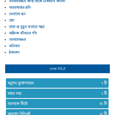
তমসাপ্রবঞ্চনা কাব্য থেকে নির্ব্বাচিত কবিতা
ঝরনাধারার হাসি
ভেনাসের স্তন
প্রেম
নাচো হে ঘুঙুর জড়ানো সন্ধ্যা
আহ্নিক জীবনের গতি
তমসাপ্রবঞ্চনা
অভিসার
ইকারুস
লেখক নির্ঘণ্ট
অনুপম মুখোপাধ্যায়
২
অন্তর চন্দ্র
২
আরণ্যক টিটো
৪২
আরশাদ সিদ্দিকী
১২