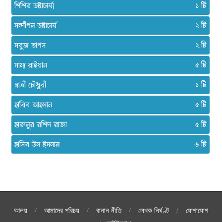
শিশির ভট্টাচার্য্য
১
সন্দীপন ভট্টাচার্য
২
সবুজ তাপস
২
সাম্য রাইয়ান
৫
স্বাতী চৌধুরী
১
হাবিব আহসান
৫
হারুনুর রশিদ রাজা
৫
হাসিব উল ইসলাম
৬
আলয়
আমাদের পরিচয়
বানান নীতি
লেখক নির্ঘণ্ট
যোগাযোগ