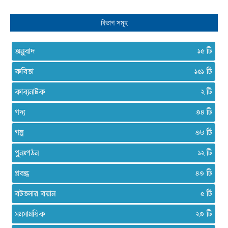
বিভাগ সমূহ
অনুবাদ
১৫
কবিতা
১৫১
কাব্যনাটক
২
গদ্য
৩৪
গল্প
৩৮
পুনঃপঠন
১২
প্রবন্ধ
৪৩
বটতলার বয়ান
৫
সমসাময়িক
২৩