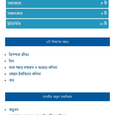
সমালোচনা
৩
সাক্ষাৎকার
৫
হিজিবিজি
১২
এই বিভাগের আরও
ত্রিশপারা জীবন
মিত
মায়া শহরে মধ্যরাত ও অন্যান্য কবিতা
সোহেল ইয়াসিনের কবিতা
বার
তানভীর আকন্দ
অমনিবাস
অনুভয়