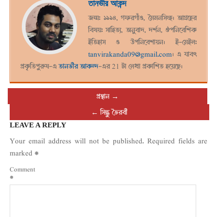
তানভীর আকন্দ
জন্ম: ১৯৯৪, গফরগাঁও, মৈমনসিংহ। আগ্রহের
বিষয়: সাহিত্য, অনুবাদ, দর্শন, ঔপনিবেশিক
ইতিহাস ও উপনিবেশায়ন। ই-মেইল:
tanvirakanda09@gmail.com
। এ যাবৎ
প্রকৃতিপুরুষ-এ
তানভীর আকন্দ
-এর 21 টা লেখা প্রকাশিত হয়েছে।
প্রস্থান
→
←
সিন্ধু ভৈরবী
LEAVE A REPLY
Your email address will not be published.
Required fields are
marked
*
Comment
*