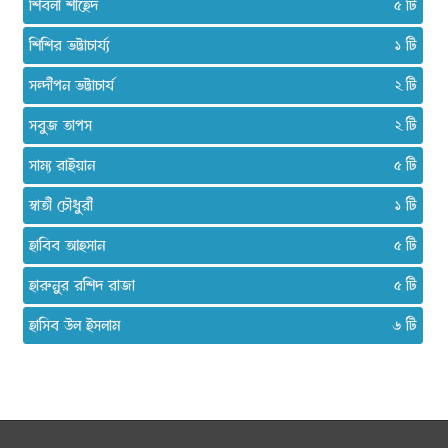
শিবলী শাহেদ
৫
শিশির ভট্টাচার্য্য
১
সন্দীপন ভট্টাচার্য
২
সবুজ তাপস
২
সাম্য রাইয়ান
৫
স্বাতী চৌধুরী
১
হাবিব আহসান
৫
হারুনুর রশিদ রাজা
৫
হাসিব উল ইসলাম
৬