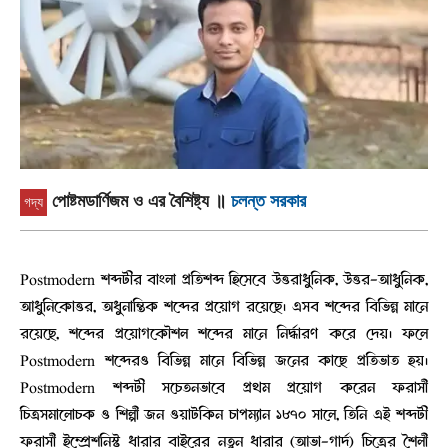
পোষ্টমডার্ণিজম ও এর বৈশিষ্ট্য
॥
চলন্ত সরকার
গদ্য
Postmodern শব্দটীর বাংলা প্রতিশব্দ হিসেবে উত্তরাধুনিক, উত্তর-আধুনিক,
আধুনিকোত্তর, অধুনান্তিক শব্দের প্রয়োগ রয়েছে। এসব শব্দের বিভিন্ন মানে
রয়েছে, শব্দের প্রয়োগকৌশল শব্দের মানে নির্দ্ধারণ করে দেয়। ফলে
Postmodern শব্দেরও বিভিন্ন মানে বিভিন্ন জনের কাছে প্রতিভাত হয়।
Postmodern শব্দটী সচেতনভাবে প্রথম প্রয়োগ করেন ফরাসী
চিত্রসমালোচক ও শিল্পী জন ওয়াটকিন চাপম্যান ১৮৭০ সালে, তিনি এই শব্দটী
ফরাসী ইম্প্রেশনিস্ট ধারার বাইরের নতুন ধারার (আভা-গার্দ) চিত্রের শৈলী