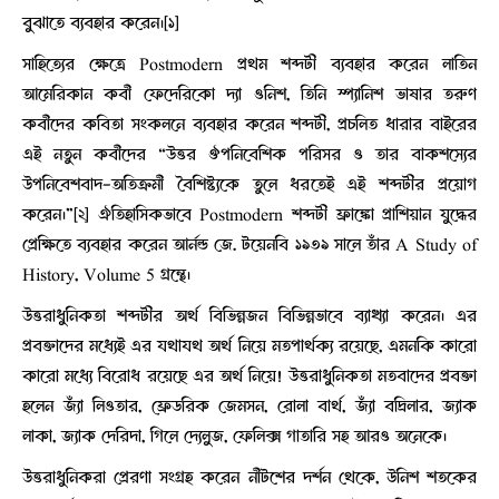
বুঝাতে ব্যবহার করেন।[১]
সাহিত্যের ক্ষেত্রে Postmodern প্রথম শব্দটী ব্যবহার করেন লাতিন
আমেরিকান কবী ফেদেরিকো দ্যা ওনিশ, তিনি স্প্যানিশ ভাষার তরুণ
কবীদের কবিতা সংকলনে ব্যবহার করেন শব্দটী, প্রচলিত ধারার বাইরের
এই নতুন কবীদের “উত্তর ঔপনিবেশিক পরিসর ও তার বাকশস্যের
উপনিবেশবাদ-অতিক্রমী বৈশিষ্ট্যকে তুলে ধরতেই এই শব্দটীর প্রয়োগ
করেন।”[২] ঐতিহাসিকভাবে Postmodern শব্দটী ফ্রাঙ্কো প্রাশিয়ান যুদ্ধের
প্রেক্ষিতে ব্যবহার করেন আর্নল্ড জে. টয়েনবি ১৯৩৯ সালে তাঁর A Study of
History, Volume 5 গ্রন্থে।
উত্তরাধুনিকতা শব্দটীর অর্থ বিভিন্নজন বিভিন্নভাবে ব্যাখ্যা করেন। এর
প্রবক্তাদের মধ্যেই এর যথাযথ অর্থ নিয়ে মতপার্থক্য রয়েছে, এমনকি কারো
কারো মধ্যে বিরোধ রয়েছে এর অর্থ নিয়ে! উত্তরাধুনিকতা মতবাদের প্রবক্তা
হলেন জ্যাঁ লিওতার, ফ্রেডরিক জেমসন, রোলা বার্থ, জ্যাঁ বদ্রিলার, জ্যাক
লাকা, জ্যাক দেরিদা, গিলে দ্যেলুজ, ফেলিক্স গাতারি সহ আরও অনেকে।
উত্তরাধুনিকরা প্রেরণা সংগ্রহ করেন নীটশের দর্শন থেকে, ঊনিশ শতকের