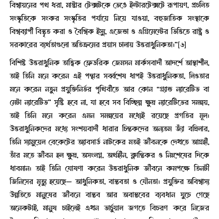
বিশ্বায়নের পথ ধরা, মাস্টার টেক্সটকে ভেঙে ইন্টারটেক্সটে রূপায়ণ, প্রচলিত
সংস্কৃতিকে সংকর সংস্কৃতির পর্যায়ে নিয়ে যাওয়া, বহুজাতিক সংস্থাকে
বিশ্বব্যাপী বিস্তৃত করা ও বৈশ্বিক ইস্যু, এজেন্ডা ও এগ্রিমেন্টের ভিত্তিতে রাষ্ট্র ও
সরকারের ব্যর্থতাগুলো অতিক্রমের প্রয়াস চালায় উত্তরাধুনিকতা।”[৬]
বিশিষ্ট উত্তরাধুনিক তাত্ত্বিক ফ্রেডরিক জেমসন মার্কসবাদী আদর্শে আস্থাশীল,
তাই তিনি মনে করেন এই পন্থার সর্ব্বশেষ ধাপই উত্তরাধুনিকতা, লিওতার
মনে করেন নতুন প্রযুক্তিনির্ভর পৃথিবীতে আর কোন “গ্র্যান্ড ন্যারেটিভ বা
মেটা ন্যারেটিভ” সৃষ্টি হবে না, যা হবে সব বিচ্ছিন্ন ক্ষুদ্র ন্যারেটিভের সমন্বয়,
তাই তিনি মনে করেন এমন সমন্বয়ের মধ্যেই রয়েছে প্রগতির মূল।
উত্তরাধুনিকদের মধ্যে সংশয়বাদী ধারার চিন্তকদের অন্যতম জ্যাঁ বদ্রিলার,
তিনি স্যামুয়েল বেকেটের অ্যাবসার্ড নাটকের মতই জীবনকে দেখতে আগ্রহী,
তাঁর মতে জীবন হল ক্ষুদ্র, অসংলগ্ন, অর্থহীন, ক্লান্তিকর ও নিঃশেষের দিকে
ধাবমান। তাই তিনি ঘোষণা করেন উত্তরাধুনিক জীবনে কমপক্ষে তিনটী
জিনিসের মৃত্যু হয়েছে— আধুনিকতা, বাস্তবতা ও যৌনতা। প্রযুক্তির অবিশ্বাস্য
উন্নতিতে মানুষের জীবনে বাস্তব আর অবাস্তবের ব্যবধান ঘুচে গেছে
অনেকটাই, মানুষ চাইলেই এখন ভার্চুয়াল জগতে বিচরণ করে নিজের