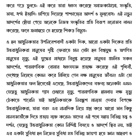
করে গড়ে তুলতে। এই করে তারা ধ্বংস করেছে সমাজকাঠামো, সংস্কৃতি,
ভাষা, ধর্ম্ম ইত্যাদি। চাপিয়ে দিয়েছে পাশ্চাত্যের আদর্শ ও মূল্যবোধ। এই নতুন
আদর্শের ছোঁয়া পেয়ে অনেকে নিজস্ব সংস্কৃতির প্রতি বিরূপ মনোভাব লালন
করেছে, ফলে ক্রমান্বয়ে সে হয়েছে শিকড় বিচ্যূত।
এ হল আধুনিকতার উপনিবেশবাদী একটা দিক, আরো একটা দিকের প্রতি
উত্তরাধুনিকরা মানুষের দৃষ্টি ফেরাতে চান সেটা হল বিশ্বযুদ্ধ ও অগণিত
মানুষের মৃত্যু, এই যুদ্ধের মাধ্যমে বিলুপ্ত হয়েছে মানুষর প্রচলিত সকল
আদর্শের, পারমাণবিক বোমার ধ্বংসযজ্ঞ প্রত্যক্ষ করেছে এই পৃথিবী,
দেখেছে নিমেষে কেমন করে মিলিয়ে গেল লক্ষ মানুষের জীবন! এটা তো
আধুনিকতার ফল হিসেবেই এসেছে, উত্তরাধুনিকদের বক্তব্য অনেকটা এমন।
যেহেতু আধুনিকতা গ্যাস চেম্বারে মৃত্যু, পারমাণবিক হামলায় লক্ষ মৃত্যু
ঠেকাতে পারেনি তাই আধুনিকতাকে নিরঙ্কুশ মান্যতা দেবার বিপক্ষে
উত্তরাধুনিকরা, তারা বরং এর নানাদিক নিয়ে প্রশ্ন করে আরো ভাল কিছু
মানবজাতীকে দিতে প্রত্যয় ব্যক্ত করেন। তাদের এই পথে সহায় বিভিন্ন তত্ত্ব ও
দর্শন, যেহেতু উত্তরাধুনিকতা কোন নির্দ্দিষ্ট বিষয়ে ও আদর্শে স্থির নয়, তাই
এর একটা সুবিধা হল নিজের সুবিধা মত বিভিন্ন জায়গা হতে জ্ঞান আহরণ ও