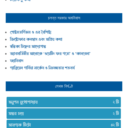
চলন্ত সরকার
অমনিবাস
পোষ্টমডার্ণিজম ও এর বৈশিষ্ট্য
ক্রিষ্টোফার কলম্বাস এবং অপ্রিয় কথা
স্বস্তিকা চিহ্নের আদ্যোপান্ত
অ্যাবসার্ডিটীর আলোকে ‘ওয়েটিং ফর গডো’ ও ‘কালবেলা’
ফ্যাসিবাদ
গ্যাব্রিয়েল গার্সিয়া মার্কেস ও নিঃসঙ্গতার শতবর্ষ
লেখক নির্ঘণ্ট
অনুপম মুখোপাধ্যায়
২
অন্তর চন্দ্র
২
আরণ্যক টিটো
৪২