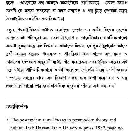
হচ্ছে— এগুলোকে প্রশ্ন করছে। কাঠামোকে প্রশ্ন করছে— কেন্দ্র কার?
আপনি যে সভ্যতা ছড়াচ্ছেন তা কার সভ্যতা? এ প্রশ্ন ছুঁড়ে দেওয়াটা হচ্ছে
উত্তরাধুনিকতার ইতিবাচক দিক।”[৯]
বস্তুত, উত্তরাধুনিকতা এখনও আমাদের দেশের মত তৃতীয় বিশ্বের দেশের
কাছে ততটা পরিস্ফুট নয় যতটা ইউরোপ ও আমেরিকায়। স্বাভাবিকভাবেই
একটা দূরত্ব আছে মূল চিন্তায় ও আমাদের চিন্তায়, সে দূরত্ব ঘুচানোর কাজে
ব্রতী আছেন অনেক গবেষক ও প্রাবন্ধিক। তারা তাদের মত করে ও
আমাদের দেশকাল অনুযায়ী ব্যাখ্যা দাঁড় করাচ্ছেন উত্তরাধুনিক তত্ত্বের। এই
তত্ত্ব এখনো প্রাতিষ্ঠানিকভাবে ততটা আলোড়ন তোলেনি প্রাচ্যে যতটা হয়েছে
পাশ্চাত্যে। সময়ের সাথে এর বিকাশ ঘটবে বলে আশা করা যায় ও এর
লক্ষণগুলো আরো স্পষ্ট হবে স্বাভাবিক মানুষের জীবনে এটা বলা যায়।
তথ্যনির্দ্দেশ:
The postmodern turn: Essays in postmodern theory and
culture, Ihab Hassan, Ohio University press, 1987, page no