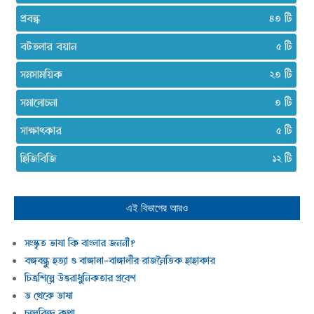
প্রবন্ধ
৪৩
বটতলার বয়ান
৫
সমসাময়িক
২৩
সমালোচনা
৩
সাক্ষাৎকার
৫
হিজিবিজি
১২
এই বিভাগের আরও
সংস্কৃত ভাষা কি বাংলার জননী?
বঙ্গবন্ধু হত্যা ও বাঙ্গালা-বাঙ্গালীর রাজনৈতিক হাহাকার
চিত্রশিল্পে উত্তরাধুনিকতার প্রবেশ
ভ থেকে ভাষা
চন্দ্রবিন্দু কথা