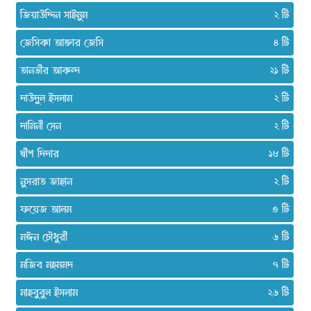
জিয়াউদ্দিন সাইমুম
২
জেসিকা আক্তার জেসি
৪
তানভীর আকন্দ
২১
দাউদুল ইসলাম
২
দামিনী সেন
২
দ্বীপ দিদার
১৮
নুসরাত জাহান
২
ফয়েজ আলম
৩
মঈন চৌধুরী
৬
মজিব মহমমদ
৭
মাহবুবুল ইসলাম
২৬