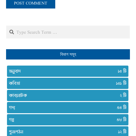
Search
বিভাগ সমূহ
অনুবাদ
১৫
কবিতা
১৫১
কাব্যনাটক
২
গদ্য
৩৪
গল্প
৩৮
পুনঃপঠন
১২