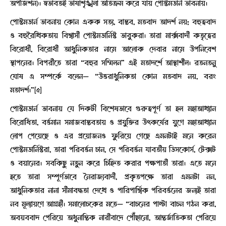
অপজিশন)। স্বভাবতই ভাষাশৃঙ্খলা অতিক্রম করে যায় পোস্টমডার্ন ভাবনায়।
পোস্টমডার্ন ভাবনায় কোন একক সত্য, বাস্তব, মতবাদ আদর্শ নয়; বহুত্ববাদ
ও বহুরৈখিকতায় বিশ্বাসী পোস্টমডার্নিস্ট ভাবুকরা। তারা মার্ক্সবাদী কতৃত্বের
বিরোধী, বিরোধী আধুনিকতার নামে আলোক দেবার নামে উপনিবেশ
স্থাপনের। বিপরীতে তারা “বহুর সম্মিলন” এই মতাদর্শে আস্থাশীল। রতনতনু
ঘোষ এ সম্পর্কে বলেন— “উত্তরাধুনিকতা কোন মতবাদ নয়, বরং
মতাদর্শ।”[৫]
পোস্টমডার্ন ভাবনায় যে দিকটী বিশেষভাবে গুরুত্বপূর্ণ তা হল মহাআখ্যান
বিরোধিতা, বর্ত্তমান সমাজবাস্তবতায় ও প্রযুক্তির উৎকর্ষের যুগে মহাআখ্যান
লোপ পেয়েছে ও এর প্রয়োজনও ফুরিয়ে গেছে এমনটাই মনে করেন
পোস্টমডার্নিস্টরা, তারা পরিবর্ত্তন চান, সে পরিবর্ত্তন যাবতীয় ডিসকোর্স, টেক্সট
ও বয়ানের। সবকিছু নতুন করে চিহ্নিত করার পক্ষপাতী তারা। এতে মনে
হতে তারা সম্পূর্ণভাবে নৈরাজ্যবাদী, প্রকৃতপক্ষে তারা এমনটা নন,
আধুনিকতার নানা সীমাবদ্ধতা দেখে ও পারিপার্শ্বিক পরিবর্ত্তনের জন্যই তারা
নব মূল্যায়ণে আগ্রহী। সমালোচকের মতে— “বাচনের পাল্টা বাচন গঠন করা,
অবয়ববাদ পেরিয়ে অধুনান্তিক নারীবাদে পৌঁছানো, আন্তর্জাতিকতা পেরিয়ে