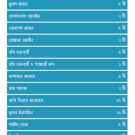
মুরাদ হাসান
৩
মোকাররম হোসাইন
২
মোরশেদ হাসান
৩
মোস্তফা মহসীন
২
রবি চক্রবর্ত্তী
৪
রবি চক্রবর্ত্তী ও গঙ্গোত্রী চন্দ
১
রুখসানা কাজল
৪
রুদ্র শায়ক
২
রুবি বিনতে মনোয়ার
১৭
লুবনা ইয়াসমিন
২০
শামীম রেজা
৩