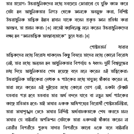
তার প্রয়োগ। উত্তরাধুনিকদের মধ্যে সবচেয়ে জোরালো যে যুক্তি কাজ করে
সেটা হল আধুনিকতার নিগড় থেকে জ্ঞানকে অবমুক্ত করা, বিশিষ্ট
উত্তরাধুনিক তাত্ত্বিক ইহাব হাসান যাকে বলেন প্রকৃত জ্ঞান প্রতিষ্ঠা করা
অসম্ভব, তা প্রমান করা। [৩] মাতেই ক্যালিনেস্কু মনে করেন উত্তরাধুনিকদের
লক্ষ্য হল “জ্ঞানতাত্ত্বিক অসম্ভাব্যতাকে” তুলে ধরা। [৪]
পোস্টমডার্ন ধারার
তাত্ত্বিকদের মধ্যে বিরোধ থাকলেও কিছু বিষয়ে তাদের মধ্যে কোনো বিরোধ
নেই, তার মধ্যে অন্যতম হল আধুনিকতার বিপর্য্যয় ও ধ্বংস। দুটী বিশ্বযুদ্ধের
মধ্য দিয়ে আধুনিকতার শেষ হয়েছে বলে মনে করেন এই তাত্ত্বিকেরা।
উত্তরাধুনিক তাত্ত্বিকেরা লেখক ও পাঠকের মধ্যে সাযুজ্য স্বীকার করেন না,
তারা মনে করেন এই দুইয়ের মধ্যে কোনো যোগ নেই, একটা টেক্সট
যতবার পড়া হবে ততবার তার অর্থ বদলে যাবে বা নতুন অর্থ পাঠকের
কাছে প্রতিভাত হবে। তাই ভাষার একক আধিপত্যের বিরোধী পোস্টমডার্নিস্টরা,
তারা ভাষাশৃঙ্খল ভেঙে ভাষার নির্দ্দিষ্ট অর্থবাচকতাকে শেষ করতে চান!
ভাষার যে বাইনারি অপজিশন সেটাকে তারা একদমই স্বীকার করেন না
(নারীর বিপরীতে পুরুষ সাদার বিপরীতে কালো একে বলে বাইনারি