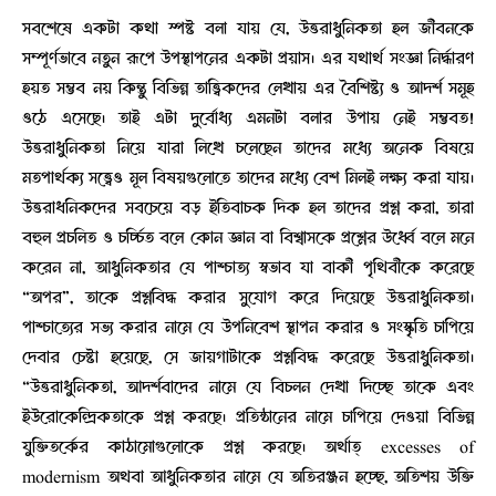
সবশেষে একটা কথা স্পষ্ট বলা যায় যে, উত্তরাধুনিকতা হল জীবনকে
সম্পূর্ণভাবে নতুন রূপে উপস্থাপনের একটা প্রয়াস। এর যথার্থ সংজ্ঞা নির্দ্ধারণ
হয়ত সম্ভব নয় কিন্তু বিভিন্ন তাত্ত্বিকদের লেখায় এর বৈশিষ্ট্য ও আদর্শ সমূহ
ওঠে এসেছে। তাই এটা দুর্বোধ্য এমনটা বলার উপায় নেই সম্ভবত!
উত্তরাধুনিকতা নিয়ে যারা লিখে চলেছেন তাদের মধ্যে অনেক বিষয়ে
মতপার্থক্য সত্ত্বেও মূল বিষয়গুলোতে তাদের মধ্যে বেশ মিলই লক্ষ্য করা যায়।
উত্তরাধনিকদের সবচেয়ে বড় ইতিবাচক দিক হল তাদের প্রশ্ন করা, তারা
বহুল প্রচলিত ও চর্চ্চিত বলে কোন জ্ঞান বা বিশ্বাসকে প্রশ্নের ঊর্ধ্বে বলে মনে
করেন না, আধুনিকতার যে পাশ্চাত্য স্বভাব যা বাকী পৃথিবীকে করেছে
“অপর”, তাকে প্রশ্নবিদ্ধ করার সুযোগ করে দিয়েছে উত্তরাধুনিকতা।
পাশ্চাত্যের সভ্য করার নামে যে উপনিবেশ স্থাপন করার ও সংস্কৃতি চাপিয়ে
দেবার চেষ্টা হয়েছে, সে জায়গাটাকে প্রশ্নবিদ্ধ করেছে উত্তরাধুনিকতা।
“উত্তরাধুনিকতা, আদর্শবাদের নামে যে বিচলন দেখা দিচ্ছে তাকে এবং
ইউরোকেন্দ্রিকতাকে প্রশ্ন করছে। প্রতিষ্ঠানের নামে চাপিয়ে দেওয়া বিভিন্ন
যুক্তিতর্কের কাঠামোগুলোকে প্রশ্ন করছে। অর্থাত্ excesses of
modernism অথবা আধুনিকতার নামে যে অতিরঞ্জন হচ্ছে, অতিশয় উক্তি