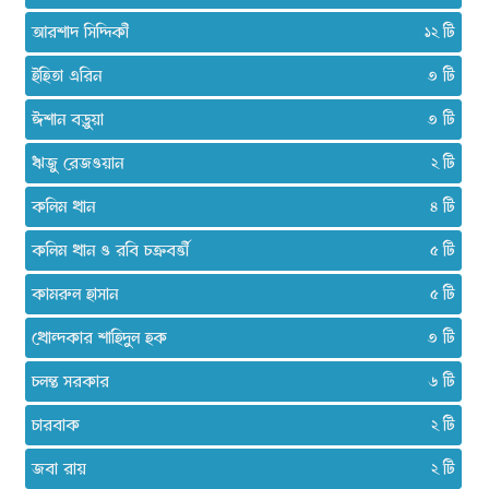
আরশাদ সিদ্দিকী
১২
ইহিতা এরিন
৩
ঈশান বড়ুয়া
৩
ঋজু রেজওয়ান
২
কলিম খান
৪
কলিম খান ও রবি চক্রবর্ত্তী
৫
কামরুল হাসান
৫
খোন্দকার শাহিদুল হক
৩
চলন্ত সরকার
৬
চারবাক
২
জবা রায়
২