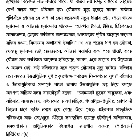
ইচ্ছেমত বিনোদন লাভ করতে পারে, যা বাস্তব নয় কিন্তু বাস্তবের চাইতেও
বেশী বাস্তব রূপে প্রতিভাত হয়। যৌনতার মৃত্যু হয়েছে কারণ, বর্ত্তমান
পৃথিবীতে প্রেমের যে রূপ তা যেন অনেকটা নতুন ধারার প্রেম, প্রেমে থাকে
ছলাকলা ও যৌনতা। ছলাকলায় থাকে— “চোখের ইসাড়া, ইঙ্গিত, চিঠিপত্রের
আদানপ্রদান, প্রেমের কবিতার আদানপ্রদান, গুরুজনের দৃষ্টির আড়ালে কপোল
রক্তিম হওয়া, ফিসফাস কথাবার্ত্তা ইত্যাদি।” [৭] এর পরের ধাপ হল যৌনতা,
যেহেতু ছলাকলা নেই তেমনভাবে, যৌনতা সরাসরি এসে পড়ে প্রায়ই, এতে
যৌনতা তার কাঙ্ক্ষিত আবেদন হারিয়েছে, কারণ, এতে আগের মত উত্তেজনা
ও আনন্দ নেই। তাই বদ্রিলারের মতে প্রকৃত যৌনতার মৃত্যু ঘটেছে। বদ্রিলার
মনে করেন উত্তরাধুনিক যুগ প্রকৃতপক্ষে “সায়েন্স ফিকশনের যুগ।” বদ্রিলার
ও উত্তরাধুনিকতা সম্পর্কে বাংলা ভাষায় উত্তরাধুনিক তত্ত্ব নিয়ে কাজে
অগ্রগণ্য তাত্ত্বিক মলয় রায়চৌধুরী বলেন— “ফ্রাঙ্কফার্ট স্কুলের ভাবুকরা, এবং
বদ্রিলার, বলেছেন যে, এখনকার আমলাতান্ত্রিক, গণমাধ্যম-প্রদূষিত, ভোগবাদী
ভিড়ের চাপে ব্যক্তি নস্যাৎ হয়ে গেছে, উবে গেছে। এইরকম সাংস্কৃতিক
পরিমণ্ডলে অহং ভেঙেচুরে গুঁড়িয়ে রূপান্তরিত হয়েছে হইচইপূর্ণ অস্হিরতায়,
অসংলগ্নতায়। আধুনিকতার উদ্বেগের জায়গায় এসেছে পোস্টমডার্ন
হিস্টিরিয়া।”[৮]