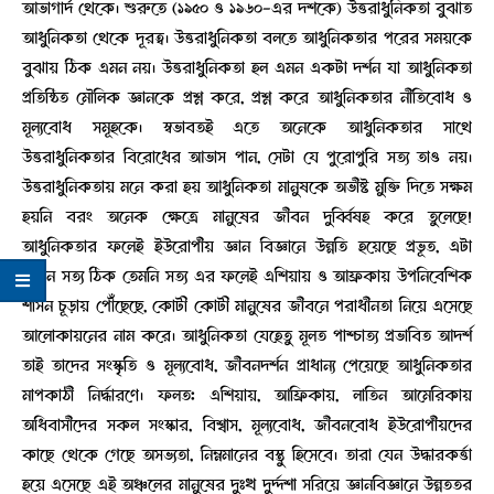
আভাগার্দ থেকে। শুরুতে (১৯৫০ ও ১৯৬০-এর দশকে) উত্তরাধুনিকতা বুঝাত
আধুনিকতা থেকে দূরত্ব। উত্তরাধুনিকতা বলতে আধুনিকতার পরের সময়কে
বুঝায় ঠিক এমন নয়। উত্তরাধুনিকতা হল এমন একটা দর্শন যা আধুনিকতা
প্রতিষ্ঠিত মৌলিক জ্ঞানকে প্রশ্ন করে, প্রশ্ন করে আধুনিকতার নীতিবোধ ও
মূল্যবোধ সমূহকে। স্বভাবতই এতে অনেকে আধুনিকতার সাথে
উত্তরাধুনিকতার বিরোধের আভাস পান, সেটা যে পুরোপুরি সত্য তাও নয়।
উত্তরাধুনিকতায় মনে করা হয় আধুনিকতা মানুষকে অভীষ্ট মুক্তি দিতে সক্ষম
হয়নি বরং অনেক ক্ষেত্রে মানুষের জীবন দুর্ব্বিষহ করে তুলেছে!
আধুনিকতার ফলেই ইউরোপীয় জ্ঞান বিজ্ঞানে উন্নতি হয়েছে প্রভূত, এটা
যেমন সত্য ঠিক তেমনি সত্য এর ফলেই এশিয়ায় ও আফ্রকায় উপনিবেশিক
শাসন চূড়ায় পৌঁছেছে, কোটী কোটী মানুষের জীবনে পরাধীনতা নিয়ে এসেছে
আলোকায়নের নাম করে। আধুনিকতা যেহেতু মূলত পাশ্চাত্য প্রভাবিত আদর্শ
তাই তাদের সংস্কৃতি ও মূল্যবোধ, জীবনদর্শন প্রাধান্য পেয়েছে আধুনিকতার
মাপকাঠী নির্দ্ধারণে। ফলত: এশিয়ায়, আফ্রিকায়, লাতিন আমেরিকায়
অধিবাসীদের সকল সংস্কার, বিশ্বাস, মূল্যবোধ, জীবনবোধ ইউরোপীয়দের
কাছে থেকে গেছে অসভ্যতা, নিম্নমানের বস্তু হিসেবে। তারা যেন উদ্ধারকর্ত্তা
হয়ে এসেছে এই অঞ্চলের মানুষের দুঃখ দুর্দ্দশা সরিয়ে জ্ঞানবিজ্ঞানে উন্নততর