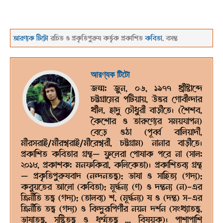
Link
আরণ্যক টিটো
রচিত ও প্রকৃতিপুরুষ কর্ত্তৃক প্রকাশিত
কবিতা
, বসন্ত
২০১৫-০৩-২৪
আরণ্যক টিটো
জন্ম: জুন, ০৬, ১৯৭৭ খ্রীষ্টাব্দে
চট্টগ্রামের পটিয়ায়, উত্তর গোবীন্দার
খীল, হাদু চৌধুরী বাড়ীতে। (শৈশব,
কৈশোর ও তারুণ্যের সময়যাপন)
বেড়ে ওঠা (পূর্ব্ব বালিয়াদী,
মীরসরাই/মীরশ্বরাই/মীরেশ্বরী, চট্টগ্রাম) নানার বাড়ীতে।
প্রকাশিত কবিতার গ্রন্থ— ফুলেরা পোষাক পরে না (সাল:
২০১৮, প্রকাশক: মনফকিরা, কলিকেতা)। প্রকাশিতব্য গ্রন্থ
— প্রকৃতিপুরুষবাদ (নন্দনতত্ত্ব); ভাষা ও সাহিত্য (গদ্য);
কবুয়তের আলো (কবিতা); মূর্দ্ধন্য (ণ) ও দন্তন্য (ন)-এর
ত্রিনীতি তত্ত্ব (গদ্য); (তালব্য) শ, (মূর্দ্ধন্য) ষ ও (দন্ত) স-এর
ত্রিনীতি তত্ত্ব (গদ্য) ও বিন্দুরূপিণীর নয়ন দর্শন (সংখ্যাতত্ত্ব,
ভাষাতত্ত্ব, সৃষ্টিতত্ত্ব ও ধর্ম্মতত্ত্ব ... বিষয়ক)। পাশাপাশি