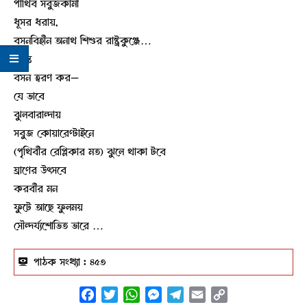
পার্থিব সবুজকামী
ধূসর ধরায়,
বসনবিহীন অনাথ শিশুর রাষ্ট্রকুঞ্জে…
বসন্ত
বসন ত্বরণ কর—
যে ভাবে
ঝুলবারান্দায়
সবুজ কোয়ারেণ্টাইনে
(পৃথিবীর রেপ্লিকার মত) ঝুলে থাকা টবে
ঘ্রাণের উৎসবে
করবীর মন
ফুটে আছে ফুলময়
সৌন্দর্য্যশোভিত ভারে …
পাঠক সংখ্যা :
৪৫৩
Facebook
Twitter
WhatsApp
Messenger
Telegram
Email
Copy