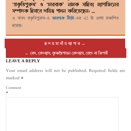
‘প্রকৃতিপুরুষ’ ও ‘চারবাক’ নামক সাহিত্য ম্যাগাজিনের
সম্পাদক হিসাবে দায়িত্ব পালন করিতেছেন। ...
এ যাবৎ প্রকৃতিপুরুষ-এ
আরণ্যক টিটো
-এর 42 টা লেখা প্রকাশিত
হয়েছে।
হৃ দ য় তা লী য় ব্যা পা র
→
←
বেদ, বেদব্যাস, কৃষ্ণদ্বৈপায়ন বেদব্যাস, বেদে বা জিপসী
LEAVE A REPLY
Your email address will not be published.
Required fields are
marked
*
Comment
*