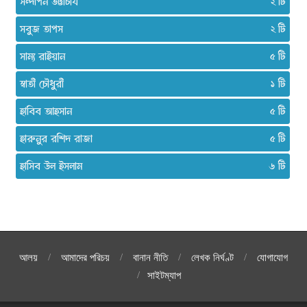
সন্দীপন ভট্টাচার্য
২
সবুজ তাপস
২
সাম্য রাইয়ান
৫
স্বাতী চৌধুরী
১
হাবিব আহসান
৫
হারুনুর রশিদ রাজা
৫
হাসিব উল ইসলাম
৬
আলয়
আমাদের পরিচয়
বানান নীতি
লেখক নির্ঘণ্ট
যোগাযোগ
সাইটম্যাপ