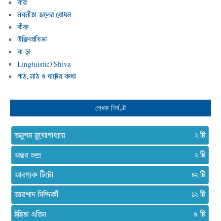
বার
নবনীতা জলের বোধন
বাঁক
উদ্ভিদপ্রতিভা
বা ড়া
Ling(uistic) Shiva
পাঠ, মাঠ ও ঘাটের কথা
লেখক নির্ঘণ্ট
অনুপম মুখোপাধ্যায়
২
অন্তর চন্দ্র
২
আরণ্যক টিটো
৪২
আরশাদ সিদ্দিকী
১২
ইহিতা এরিন
৩