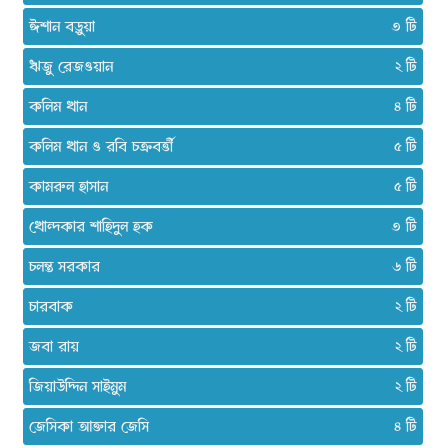
ঈশান বড়ুয়া
৩
ঋজু রেজওয়ান
২
কলিম খান
৪
কলিম খান ও রবি চক্রবর্ত্তী
৫
কামরুল হাসান
৫
খোন্দকার শাহিদুল হক
৩
চলন্ত সরকার
৬
চারবাক
২
জবা রায়
২
জিয়াউদ্দিন সাইমুম
২
জেসিকা আক্তার জেসি
৪