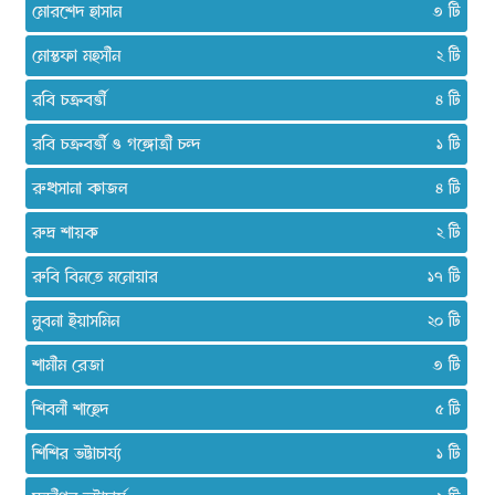
মোরশেদ হাসান
৩
মোস্তফা মহসীন
২
রবি চক্রবর্ত্তী
৪
রবি চক্রবর্ত্তী ও গঙ্গোত্রী চন্দ
১
রুখসানা কাজল
৪
রুদ্র শায়ক
২
রুবি বিনতে মনোয়ার
১৭
লুবনা ইয়াসমিন
২০
শামীম রেজা
৩
শিবলী শাহেদ
৫
শিশির ভট্টাচার্য্য
১