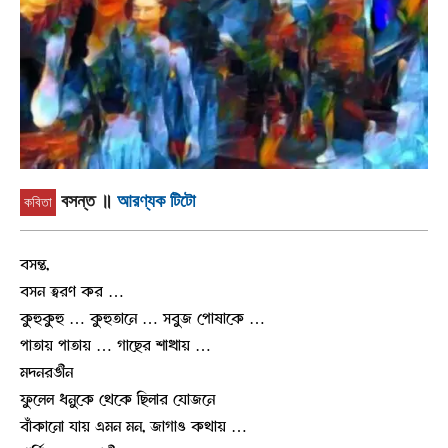
বসন্ত
॥
আরণ্যক টিটো
কবিতা
বসন্ত,
বসন ত্বরণ কর …
কুহুকুহু … কুহুতানে … সবুজ পোষাকে …
পাতায় পাতায় … গাছের শাখায় …
মদনরঙীন
ফুলেল ধনুকে থেকে ছিলার যোজনে
বাঁকানো যায় এমন মন, জাগাও কথায় …