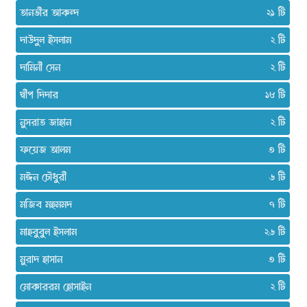
তানভীর আকন্দ
২১
দাউদুল ইসলাম
২
দামিনী সেন
২
দ্বীপ দিদার
১৮
নুসরাত জাহান
২
ফয়েজ আলম
৩
মঈন চৌধুরী
৬
মজিব মহমমদ
৭
মাহবুবুল ইসলাম
২৬
মুরাদ হাসান
৩
মোকাররম হোসাইন
২