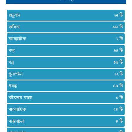
অনুবাদ
১৫
কবিতা
১৫১
কাব্যনাটক
২
গদ্য
৩৪
গল্প
৩৮
পুনঃপঠন
১২
প্রবন্ধ
৪৩
বটতলার বয়ান
৫
সমসাময়িক
২৩
সমালোচনা
৩