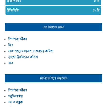
সাক্ষাৎকার
৫
হিজিবিজি
১২
এই বিভাগের আরও
ত্রিশপারা জীবন
মিত
মায়া শহরে মধ্যরাত ও অন্যান্য কবিতা
সোহেল ইয়াসিনের কবিতা
বার
আরণ্যক টিটো
অমনিবাস
ত্রিশপারা জীবন
সবুজিয়াপন্থা
ধন ও ধনুক